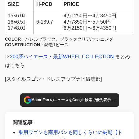
SIZE
H-PCD
PRICE
15×6.0J
4万1250円〜4万3450円
16×6.5J
6-139.7
4万7850円〜5万50円
17×8.0J
6万2150円〜6万4350円
COLOR
：バレルブラック、ブラッククリア/マシニング
CONSTRUCTION
：鋳造1ピース
▷
200系ハイエース・最新WHEEL COLLECTION
まとめ
はこちら
[スタイルワゴン・ドレスアップナビ編集部]
→
Motor Fan のニュースをGoogle検索で優先表示
関連記事
乗用ワゴンも商用バンも同じくらいの納期【ト