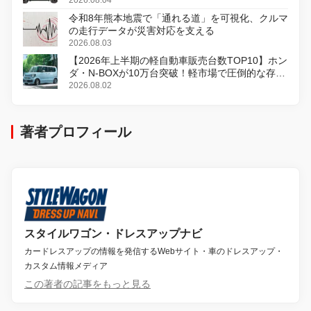
令和8年熊本地震で「通れる道」を可視化、クルマ
の走行データが災害対応を支える
2026.08.03
【2026年上半期の軽自動車販売台数TOP10】ホン
ダ・N-BOXが10万台突破！軽市場で圧倒的な存在
感
2026.08.02
著者プロフィール
スタイルワゴン・ドレスアップナビ
カードレスアップの情報を発信するWebサイト・車のドレスアップ・
カスタム情報メディア
この著者の記事をもっと見る