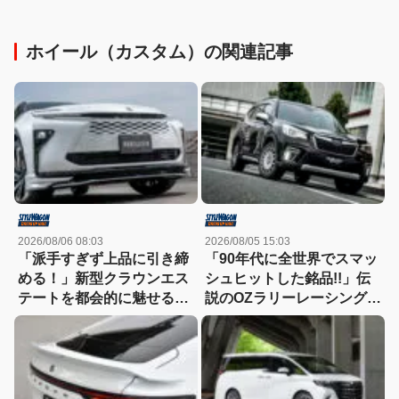
ホイール（カスタム）の関連記事
2026/08/06 08:03
2026/08/05 15:03
「派手すぎず上品に引き締
「90年代に全世界でスマッ
める！」新型クラウンエス
シュヒットした銘品!!」伝
テートを都会的に魅せる、
説のOZラリーレーシングを
モデリスタのディーラーで
今だからこそ狙いたい！
買える流麗スタイル