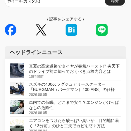
検索
\
記事をシェアする
/
ヘッドラインニュース
真夏の高速道路でタイヤが突然バースト!? 炎天下
のドライブ前に知っておくべき点検内容とは
10時間前
スズキの400ccラグジュアリースクーター
「BURGMAN（バーグマン）400 ABS」の仕様を
変更し、8月18日に発売
2026.08.05
車内での仮眠、どこまで安全？エンジンかけっぱ
なしの危険性
2026.08.05
エアコンをつけたら酸っぱい臭いが…目的地に着
く「3分前」のひと工夫でカビを防ぐ方法
2026.08.04