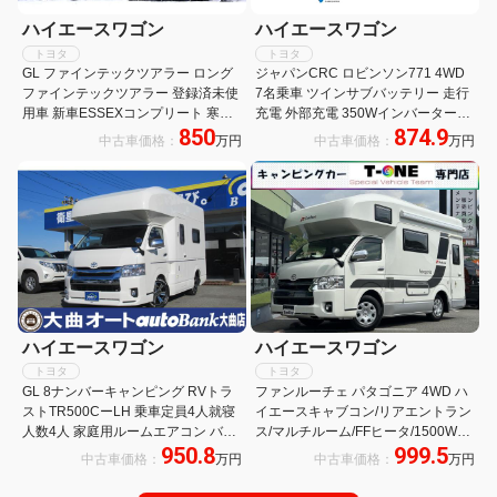
ハイエースワゴン
ハイエースワゴン
トヨタ
トヨタ
GL ファインテックツアラー ロング
ジャパンCRC ロビンソン771 4WD
ファインテックツアラー 登録済未使
7名乗車 ツインサブバッテリー 走行
用車 新車ESSEXコンプリート 寒冷
充電 外部充電 350Wインバーター
850
874.9
地仕様 パノラミックビュー 両側パワ
FFヒーター 冷蔵庫 TV マックスファ
中古車価格：
万円
中古車価格：
万円
スラ パワーバックドア 運助イージー
ン サイドオーニング メモリーナビ
クローズ ESSEXエアロ 玄武ローダ
バックカメラ キャンピングカー
ウン
ハイエースワゴン
ハイエースワゴン
トヨタ
トヨタ
GL 8ナンバーキャンピング RVトラ
ファンルーチェ パタゴニア 4WD ハ
ストTR500CーLH 乗車定員4人就寝
イエースキャブコン/リアエントラン
人数4人 家庭用ルームエアコン バン
ス/マルチルーム/FFヒータ/1500Wイ
950.8
999.5
クベッド ソファー ベッド テーブル
ンバータ/ツインサブBT/MAXFAN/サ
中古車価格：
万円
中古車価格：
万円
シンク 給排水タンク シューズBOX
イドオーニング/リアTV/UIビークル
傘立て 禁煙車
ショックアブソーバー・スタビライ