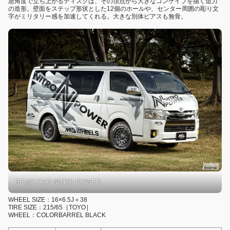
急角度で立ち上がるディスクは、その頂点から大きなコンケイブを描く迫力
の造形。壁面をステップ形状とした12個のホールや、センター周囲の彫り文
字がミリタリー感を加速してくれる。大きな別体ピアスも無骨。
DEMO CAR NITRO POWER
WHEEL SIZE：16×6.5J＋38
TIRE SIZE：215/65［TOYO］
WHEEL：COLORBARREL BLACK