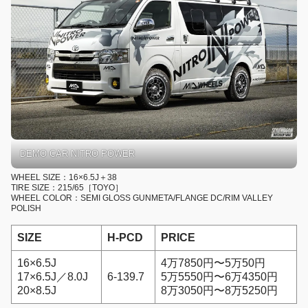
DEMO CAR NITRO POWER
WHEEL SIZE：16×6.5J＋38
TIRE SIZE：215/65［TOYO］
WHEEL COLOR：SEMI GLOSS GUNMETA/FLANGE DC/RIM VALLEY
POLISH
SIZE
H-PCD
PRICE
16×6.5J
4万7850円〜5万50円
17×6.5J／8.0J
6-139.7
5万5550円〜6万4350円
20×8.5J
8万3050円〜8万5250円