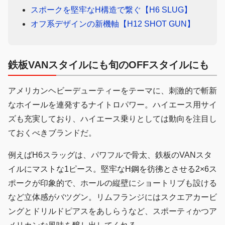
スポークを堅牢なH構造で繋ぐ【H6 SLUG】
オフ系デザインの新機軸【H12 SHOT GUN】
鉄板VANスタイルにも旬のOFFスタイルにも
アメリカンヘビーデューティーをテーマに、刺激的で斬新
なホイールを連発するナイトロパワー。ハイエース用サイ
ズも充実しており、ハイエース乗りとしては動向を注目し
ておくべきブランドだ。
例えばH6スラッグは、パワフルで骨太、鉄板のVANスタ
イルにマストな1ピース。堅牢なH鋼を彷彿とさせる2×6ス
ポークが印象的で、ホールの縦壁にショートリブも設ける
など立体感がバツグン。リムフランジにはスクエアカービ
ングとドリルドピアスをあしらうなど、スポーティかつア