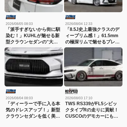
2026/08/05 08:03
2026/08/04 12:33
「派手すぎないから街に馴
「8.5J史上最強クラスのデ
染む！」KUHLが魅せる新
ィープリム感！」61.5mm
型クラウンセダンの“大人
の極深リムで魅せるプレシ
な”薄型フラップエアロ
ャスAST-M5の衝撃
2026/08/04 08:03
2026/08/03 17:10
「ディーラーで手に入る本
TWS RS339がFL5シビッ
気のドレスアップ！」新型
クタイプRの走りに貢献！
クラウンセダンを低く美し
CUSCOのデモカーにも装
く魅せるモデリスタの流儀
着