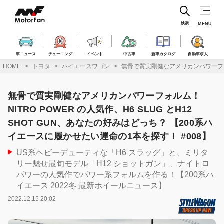
コ
ン
テ
検索
MENU
ン
ツ
へ
車ニュース
チューニング
イベント
中古車
新車カタログ
自動車求人
ス
HOME
トヨタ
ハイエースワゴン
無骨で質実剛健なアメリカンパワーフォルム
キ
ッ
プ
無骨で質実剛健なアメリカンパワーフォルム！
NITRO POWER の人気作、H6 SLUG とH12
SHOT GUN、あなたの好みはどっち？ 【200系ハ
イエースに履かせたい運命の1本を探す！ #008】
US系ヘビーデューティな「H6 スラッグ」と、ミリタ
リー魅せ最旬モデル「H12 ショットガン」、ナイトロ
パワーの人気作でパワー系フォルムを作る！【200系ハ
イエース 2022冬 最新ホイールニュース】
2022.12.15 20:02