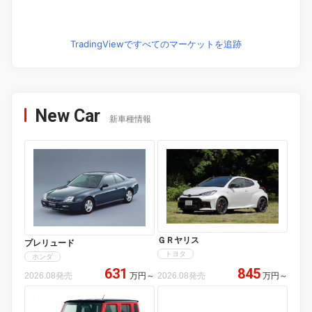
TradingViewですべてのマーケットを追跡
New Car
新車種情報
ＧＲヤリス
プレリュード
トヨタ
ホンダ
631
845
2026.08発売
万円
～
2026.08発売
万円
～