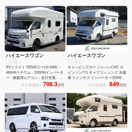
ハイエースワゴン
ハイエースワゴン
トヨタ
トヨタ
RVトラスト TR500 CーLH 4WD・
キャンピングカー ジャパンCRC ロ
460Ahリチウム・2000Wインバータ
ビンソン771 キャブコン シンク 冷蔵
ー・家庭用エアコン・走行充電・外
庫 ツインサブ インバーター350W べ
798.3
849
部充電・シンク・レンジ・45L冷蔵
バスト製FFヒーター 液晶テレビ マ
中古車価格：
万円
中古車価格：
万円
庫・後席TV・FFヒーター・遮光スク
ックスファン ナビ バックカメラ
リーン・マルチルーム・フルセグナ
ETC 常時モニター サイドオーニング
ビ・デジタルミラー
地デジチューナー