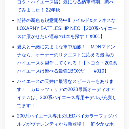
ヨタ・ハイエース編】気になる納車時期、調べ
てみました！ 22年秋
期待の新色も鋭意開発中!! ワイルド&タフネスな
LOXARNY BATTLESHIP NEO 【200系ハイエー
スに履かせたい運命の1本を探す！ #001】
愛犬と一緒に気ままな車中泊旅！ MDNマドン
ナなら、オーナーのリクエストに応える最高の
ハイエースを製作してくれる！【トヨタ・200系
ハイエースは遊べる最強1BOXだ！ #010】
ハイエースの天井に最適なスピーカーもありま
す！ カロッツェリアの2023最新オーディオア
イテムは、200系ハイエース専用モデルが充実し
てます！
200系ハイエース専用のLEDバイカラーフォグバ
ルブがヴァレンティから新登場！ 鮮やかなホ