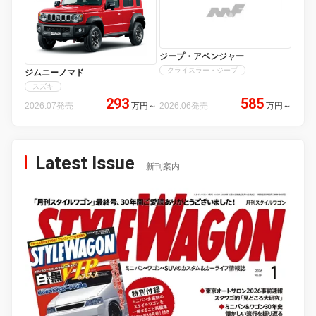
ジープ・アベンジャー
クライスラー・ジープ
ジムニーノマド
スズキ
293
585
2026.07発売
万円
～
2026.06発売
万円
～
Latest Issue
新刊案内