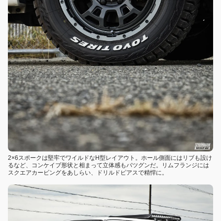
2×6スポークは堅牢でワイルドなH型レイアウト。ホール側面にはリブも設け
るなど、コンケイブ形状と相まって立体感もバツグンだ。リムフランジには
スクエアカービングをあしらい、ドリルドピアスで精悍に。