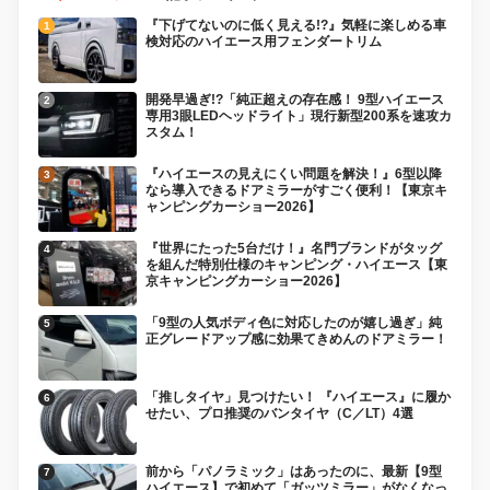
『下げてないのに低く見える!?』気軽に楽しめる車
検対応のハイエース用フェンダートリム
開発早過ぎ!?「純正超えの存在感！ 9型ハイエース
専用3眼LEDヘッドライト」現行新型200系を速攻カ
スタム！
『ハイエースの見えにくい問題を解決！』6型以降
なら導入できるドアミラーがすごく便利！【東京キ
ャンピングカーショー2026】
『世界にたった5台だけ！』名門ブランドがタッグ
を組んだ特別仕様のキャンピング・ハイエース【東
京キャンピングカーショー2026】
「9型の人気ボディ色に対応したのが嬉し過ぎ」純
正グレードアップ感に効果てきめんのドアミラー！
「推しタイヤ」見つけたい！ 『ハイエース』に履か
せたい、プロ推奨のバンタイヤ（C／LT）4選
前から「パノラミック」はあったのに、最新【9型
ハイエース】で初めて「ガッツミラー」がなくなっ