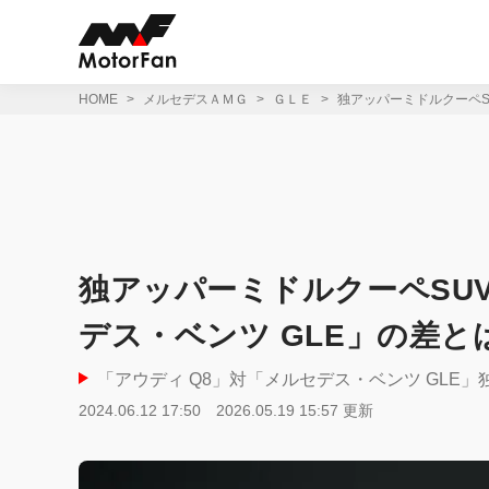
コ
ン
テ
ン
ツ
HOME
メルセデスＡＭＧ
ＧＬＥ
独アッパーミドルクーペS
へ
ス
キ
ッ
プ
独アッパーミドルクーペSU
デス・ベンツ GLE」の差と
「アウディ Q8」対「メルセデス・ベンツ GLE
2024.06.12 17:50
2026.05.19 15:57 更新