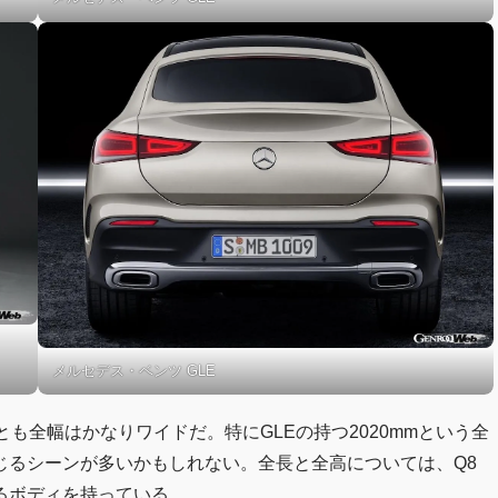
メルセデス・ベンツ GLE
も全幅はかなりワイドだ。特にGLEの持つ2020mmという全
じるシーンが多いかもしれない。全長と全高については、Q8
るボディを持っている。