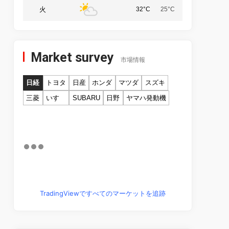
火
32°C
25°C
Market survey
市場情報
日経
トヨタ
日産
ホンダ
マツダ
スズキ
三菱
いすゞ
SUBARU
日野
ヤマハ発動機
TradingViewですべてのマーケットを追跡