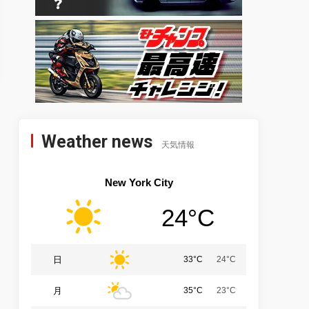
Weather news
天気情報
New York City
24°C
日
33°C
24°C
月
35°C
23°C