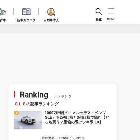
検索
MENU
古車
新車カタログ
自動車求人
Ranking
ランキング
ＧＬＥ
の記事ランキング
1000万円超の「メルセデス・ベンツ
GLE」を2列仕様と3列仕様で悩む【ど
っち買う？重箱の隅ツツキ隊:10】
最終更新：2026/08/09 19:18