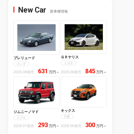
New Car
新車種情報
ＧＲヤリス
プレリュード
トヨタ
ホンダ
631
845
2026.08発売
万円
～
2026.08発売
万円
～
キックス
ジムニーノマド
日産
スズキ
293
300
2026.07発売
万円
～
2026.06発売
万円
～