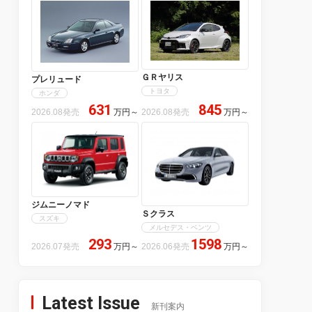
ＧＲヤリス
プレリュード
トヨタ
ホンダ
631
845
2026.08発売
万円
～
2026.08発売
万円
～
ジムニーノマド
Ｓクラス
スズキ
メルセデス・ベンツ
293
1598
2026.07発売
万円
～
2026.06発売
万円
～
Latest Issue
新刊案内