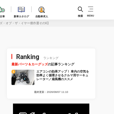
検索
MENU
古車
新車カタログ
自動車求人
グッズ・オブ・ザ・イヤー傑作選その6】
Ranking
ランキング
最新パーツ＆カーグッズ
の記事ランキング
エアコンの効果アップ！ 車内の空気を
効率よく循環させるクルマ用サーキュ
レーター／扇風機のススメ
最終更新：2026/08/07 11:10