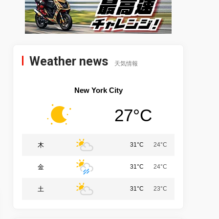
Weather news
天気情報
New York City
27°C
木
31°C
24°C
金
31°C
24°C
土
31°C
23°C