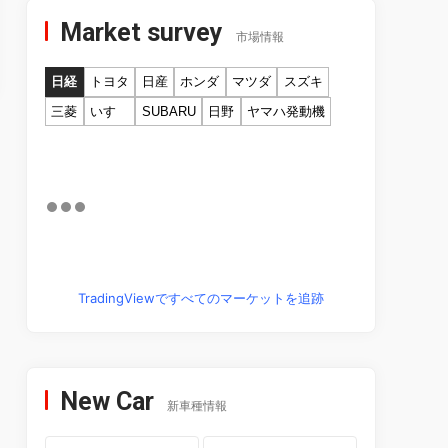
Market survey
市場情報
日経
トヨタ
日産
ホンダ
マツダ
スズキ
三菱
いすゞ
SUBARU
日野
ヤマハ発動機
TradingViewですべてのマーケットを追跡
New Car
新車種情報