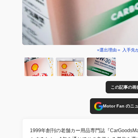
=選出理由＝ 入手
この記事の画
Motor Fan 
1999年創刊の老舗カー用品専門誌『CarGoods