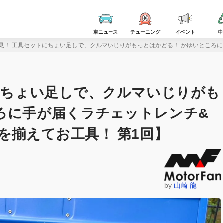
車ニュース
チューニング
イベント
中
必見！ 工具セットにちょい足しで、クルマいじりがもっとはかどる！ かゆいところに
トにちょい足しで、クルマいじりがも
ろに手が届くラチェットレンチ&
を揃えてお工具！ 第1回】
by
山崎 龍