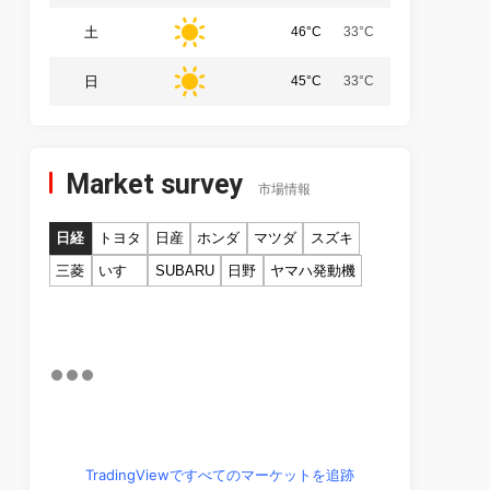
土
46°C
33°C
日
45°C
33°C
Market survey
市場情報
日経
トヨタ
日産
ホンダ
マツダ
スズキ
三菱
いすゞ
SUBARU
日野
ヤマハ発動機
TradingViewですべてのマーケットを追跡