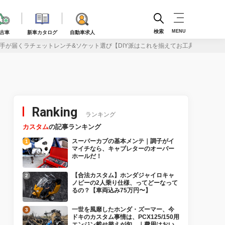
検索
MENU
古車
新車カタログ
自動車求人
手が届くラチェットレンチ&ソケット選び【DIY派はこれを揃えてお工具！ 第1回】
Ranking
ランキング
カスタム
の記事ランキング
スーパーカブの基本メンテ｜調子がイ
マイチなら、キャブレターのオーバー
ホールだ！
【合法カスタム】ホンダジャイロキャ
ノピーの2人乗り仕様、ってどーなって
るの？【車両込み75万円〜】
一世を風靡したホンダ・ズーマー、今
ドキのカスタム事情は、PCX125/150用
エンジン載せ替えが旬。｜費用はおい