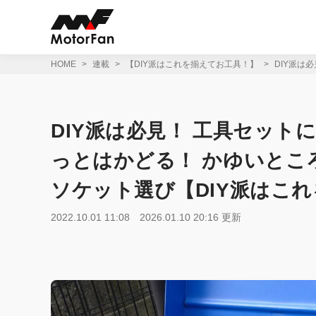
コ
ン
テ
ン
ツ
HOME
連載
【DIY派はこれを揃えてお工具！】
DIY派は
へ
ス
キ
ッ
DIY派は必見！ 工具セッ
プ
っとはかどる！ かゆいとこ
ソケット選び【DIY派はこれ
2022.10.01 11:08
2026.01.10 20:16 更新