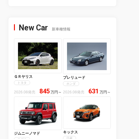
New Car
新車種情報
ＧＲヤリス
プレリュード
トヨタ
ホンダ
845
631
2026.08発売
万円
～
2026.08発売
万円
～
キックス
ジムニーノマド
日産