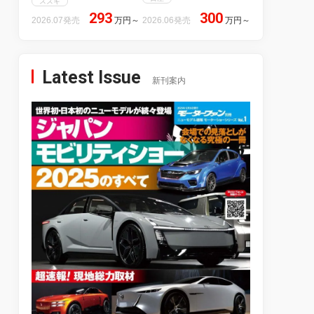
スズキ
293
300
2026.07発売
万円
～
2026.06発売
万円
～
Latest Issue
新刊案内