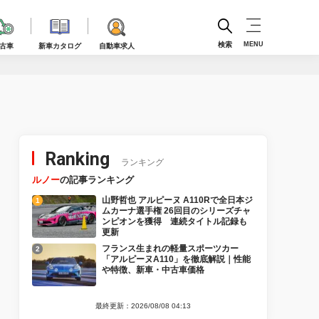
検索
MENU
古車
新車カタログ
自動車求人
Ranking
ランキング
ルノー
の記事ランキング
山野哲也 アルピーヌ A110Rで全日本ジ
ムカーナ選手権 26回目のシリーズチャ
ンピオンを獲得 連続タイトル記録も
更新
フランス生まれの軽量スポーツカー
「アルピーヌA110」を徹底解説｜性能
や特徴、新車・中古車価格
最終更新：2026/08/08 04:13