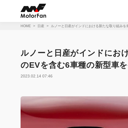
コ
ン
テ
ン
ツ
HOME
日産
ルノーと日産がインドにおける新たな取り組みを発
へ
ス
キ
ッ
ルノーと日産がインドにおけ
プ
のEVを含む6車種の新型車
2023.02.14 07:46