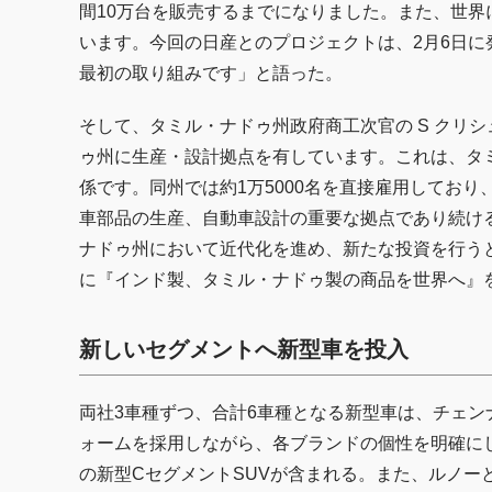
間10万台を販売するまでになりました。また、世
います。今回の日産とのプロジェクトは、2月6日
最初の取り組みです」と語った。
そして、タミル・ナドゥ州政府商工次官の S クリ
ゥ州に生産・設計拠点を有しています。これは、タ
係です。同州では約1万5000名を直接雇用してお
車部品の生産、自動車設計の重要な拠点であり続け
ナドゥ州において近代化を進め、新たな投資を行う
に『インド製、タミル・ナドゥ製の商品を世界へ』
新しいセグメントへ新型車を投入
両社3車種ずつ、合計6車種となる新型車は、チェ
ォームを採用しながら、各ブランドの個性を明確に
の新型CセグメントSUVが含まれる。また、ルノー