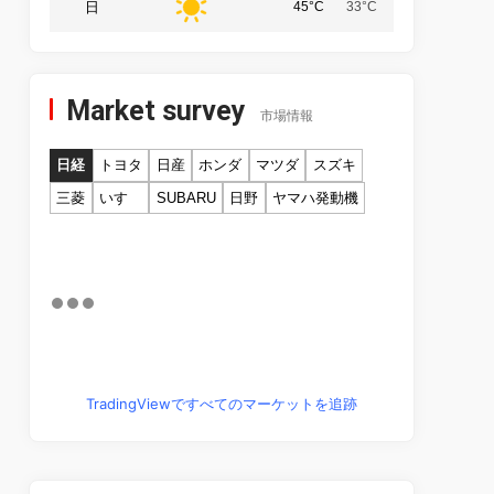
日
45°C
33°C
Market survey
市場情報
日経
トヨタ
日産
ホンダ
マツダ
スズキ
三菱
いすゞ
SUBARU
日野
ヤマハ発動機
TradingViewですべてのマーケットを追跡