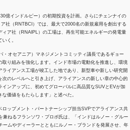
530億インドルピー）の初期投資を計画。さらにチェンナイの
社（RNTBCI）では、最大で2000名の新規雇用を創出する
ィア社（RNAIPL）の工場は、再生可能エネルギーの発電量
ていく。
ッパ・オセアニア）マネジメントコミッティ議長であるギョー
の取り組みを強化します。インド市場の電動化を推進し、環境
アライアンス工場が竣工した地であり、新型車や新しい研究開
を次のレベルへと引き上げ、アライアンスの新しい章の中心的
インアップに、初めてグローバルに高品質なSUVとEVが加
きな価値をもたらします」と述べた。
ベロップメント・パートナーシップ担当SVPでアライアンス共
ーを兼ねるフランソワ・プロボ氏は、「インドはルノー・グルー
はチームやディーラーとともにルノー・ブランドを発展させ、年