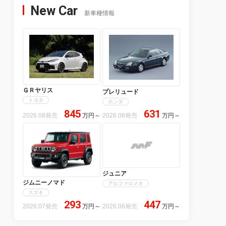
New Car
新車種情報
ＧＲヤリス
プレリュード
トヨタ
ホンダ
845
631
2026.08発売
万円
～
2026.08発売
万円
～
ジュニア
ジムニーノマド
アルファロメオ
スズキ
293
447
2026.07発売
万円
～
2026.06発売
万円
～