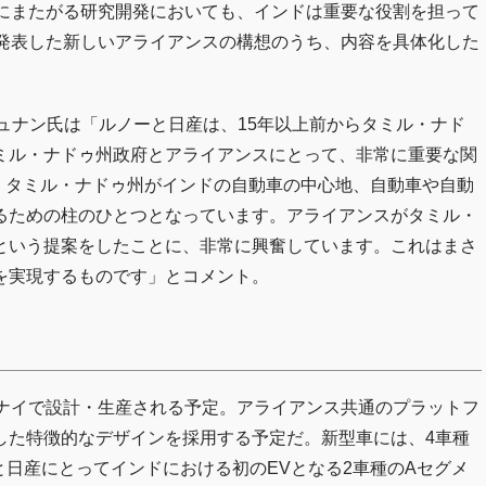
界にまたがる研究開発においても、インドは重要な役割を担って
に発表した新しいアライアンスの構想のうち、内容を具体化した
シュナン氏は「ルノーと日産は、15年以上前からタミル・ナド
ミル・ナドゥ州政府とアライアンスにとって、非常に重要な関
り、タミル・ナドゥ州がインドの自動車の中心地、自動車や自動
るための柱のひとつとなっています。アライアンスがタミル・
という提案をしたことに、非常に興奮しています。これはまさ
を実現するものです」とコメント。
ンナイで設計・生産される予定。アライアンス共通のプラットフ
した特徴的なデザインを採用する予定だ。新型車には、4車種
と日産にとってインドにおける初のEVとなる2車種のAセグメ