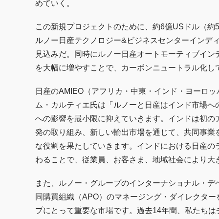
めていく。
この新規プロジェクトのために、約6億USドル（約
ルノー日産テクノロジー&ビジネスセンターインディア
見込みだ。同時にルノー日産オートモーティブインデ
を大幅に増やすことで、カーボンニュートラル化し
日産のAMIEO（アフリカ・中東・インド・ヨーロ
ム・カルティエ氏は「ルノーと日産はインド市場へ
への影響を最小限に抑えていきます。インドは初の
発の取り組み、新しい輸出市場を通じて、共同事業
な役割を果たしていきます。インドにおける日産のラ
わることで、従業員、お客さま、地域社会により大
また、ルノー・グループのインターナショナル・デ
同購買組織（APO）のマネージング・ダイレクタ
プにとって重要な市場です。過去14年間、私たち