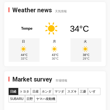
Weather news
天気情報
34°C
Tempe
日
月
火
44°C
43°C
38°C
33°C
30°C
29°C
Market survey
市場情報
日経
トヨタ
日産
ホンダ
マツダ
スズキ
三菱
いすゞ
SUBARU
日野
ヤマハ発動機