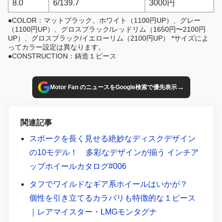
8.0
6/139.7
3000円
●COLOR：マットブラック、ホワイト（1100円UP）、グレー
（1100円UP）、グロスブラック/レッドリム（1650円〜2100円
UP）、グロスブラック/イエローリム（2100円UP） *サイズによ
ってカラー設定は異なります。
●CONSTRUCTION：鋳造１ピース
→
Motor Fan のニュースをGoogle検索で優先表示
関連記事
スポークを長く見せる絶妙なディスクデザイン
の10モデル！ 多彩なデザインが揃う インチア
ップホイールカタログ#006
タフでワイルドなギア系ホイールはいかが？
個性を引き立てるカラバリも特徴的な１ピース
｜レアマイスター・LMGモンタグナ