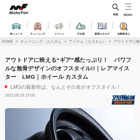
コ
ン
テ
検索
MENU
ン
ツ
へ
車ニュース
チューニング
イベント
中古車
新車カタログ
自動車求人
ス
HOME
チューニング・カスタム
アイテム（カスタム）
アウトドアに映
キ
ッ
プ
アウトドアに映える“ギア”感たっぷり！ パワフ
ルな無骨デザインのオフスタイル!!｜レアマイス
ター LMG｜ホイール カスタム
LMGの最新作は、なんとその名がオフスタイル！
2021.09.28 15:05