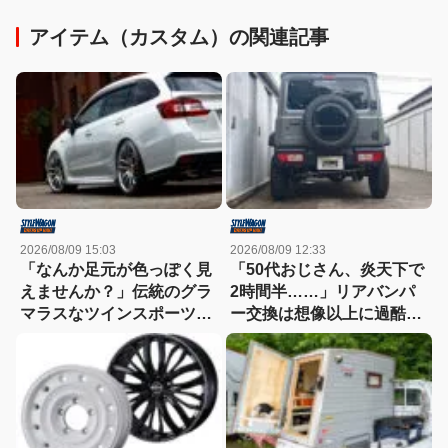
アイテム（カスタム）の関連記事
2026/08/09 15:03
2026/08/09 12:33
「なんか足元が色っぽく見
「50代おじさん、炎天下で
えませんか？」伝統のグラ
2時間半……」リアバンパ
マラスなツインスポーツが
ー交換は想像以上に過酷だ
作り出すプレミアムスポー
った
ツ！