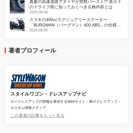
真夏の高速道路でタイヤが突然バースト!? 炎天下
のドライブ前に知っておくべき点検内容とは
2026.08.06
スズキの400ccラグジュアリースクーター
「BURGMAN（バーグマン）400 ABS」の仕様を
変更し、8月18日に発売
2026.08.05
著者プロフィール
スタイルワゴン・ドレスアップナビ
カードレスアップの情報を発信するWebサイト・車のドレスアップ・
カスタム情報メディア
この著者の記事をもっと見る