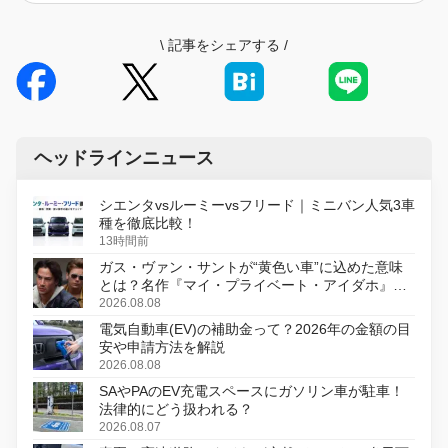
\
記事をシェアする
/
ヘッドラインニュース
シエンタvsルーミーvsフリード｜ミニバン人気3車
種を徹底比較！
13時間前
ガス・ヴァン・サントが“黄色い車”に込めた意味
とは？名作『マイ・プライベート・アイダホ』が
初のデジタルリマスター版で復活
2026.08.08
電気自動車(EV)の補助金って？2026年の金額の目
安や申請方法を解説
2026.08.08
SAやPAのEV充電スペースにガソリン車が駐車！
法律的にどう扱われる？
2026.08.07