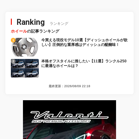
Ranking
ランキング
ホイール
の記事ランキング
今買える現役モデル10選【ディッシュホイールが欲
しい】圧倒的な重厚感はディッシュの醍醐味！
本格オフスタイルに推したい【11選】ランクル250
に最適なホイールは？
最終更新：2026/08/09 22:18