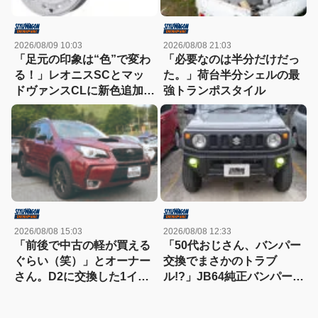
2026/08/09 10:03
2026/08/08 21:03
「足元の印象は“色”で変わ
「必要なのは半分だけだっ
る！」レオニスSCとマッ
た。」荷台半分シェルの最
ドヴァンスCLに新色追加！
強トランポスタイル
どちらも想像以上に効く
っ!!
2026/08/08 15:03
2026/08/08 12:33
「前後で中古の軽が買える
「50代おじさん、バンパー
ぐらい（笑）」とオーナー
交換でまさかのトラブ
さん。D2に交換した1イン
ル!?」JB64純正バンパー流
チアップのSJ最終型のター
用に挑戦したら、センサー
ボ車！
エラーも体験（涙）