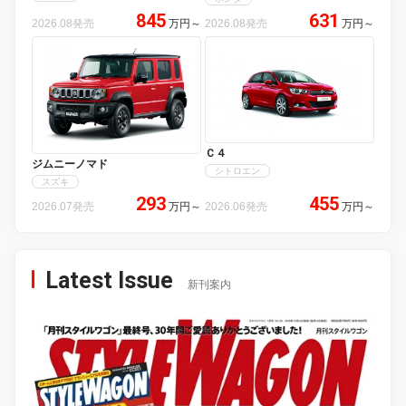
845
631
2026.08発売
万円
～
2026.08発売
万円
～
Ｃ４
ジムニーノマド
シトロエン
スズキ
293
455
2026.07発売
万円
～
2026.06発売
万円
～
Latest Issue
新刊案内