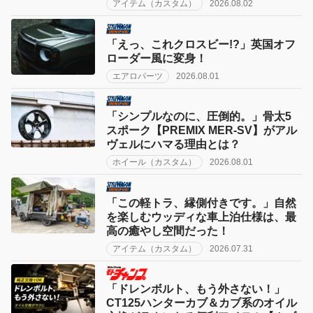
アイテム（カスタム）
2026.08.02
「えっ、これクロスビー!?」英国オフ
ローダー風に変身！
エアロパーツ
2026.08.01
「シンプルなのに、圧倒的。」骨太5
スポーク【PREMIX MER-SV】がアル
ヴェルにハマる理由とは？
ホイール（カスタム）
2026.08.01
「この軽トラ、縁側付きです。」自然
を楽しむウッディな車上泊仕様は、最
高の癒やし空間だった！
アイテム（カスタム）
2026.07.31
「ドレンボルト、もう外さない！」
CT125ハンターカブ＆カブ系のオイル