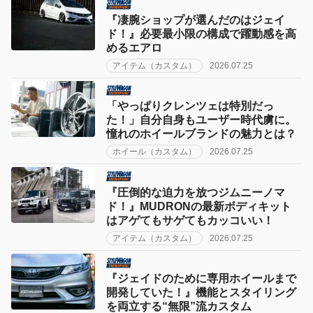
『凄腕ショップが選んだのはジェイ
ド！』必要最小限の構成で躍動感を高
めるエアロ
アイテム（カスタム）
2026.07.25
「やっぱりクレンツェは特別だっ
た！」自分自身もユーザー時代虜に。
憧れのホイールブランドの魅力とは？
ホイール（カスタム）
2026.07.25
『圧倒的な迫力を放つジムニーノマ
ド！』MUDRONの最新ボディキット
はアゲてもサゲてもカッコいい！
アイテム（カスタム）
2026.07.25
『ジェイドのために専用ホイールまで
開発していた！』機能とスタイリング
を両立する“無限”流カスタム