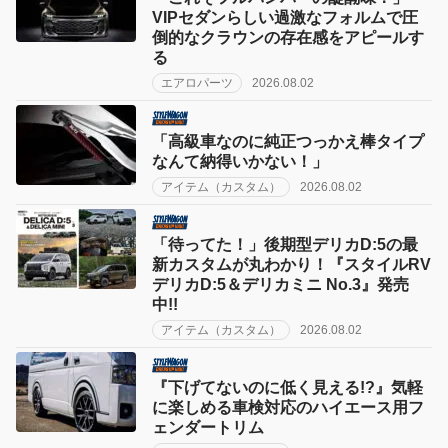
VIPセダンらしい過激なフォルムで圧
倒的なクラウンの存在感をアピールす
る
エアロパーツ
2026.08.02
「高級車なのに純正つっかえ棒タイプ
なんて納得いかない！」
アイテム（カスタム）
2026.08.02
「待ってた！」後期型デリカD:5の最
新カスタムが丸わかり！『スタイルRV
デリカD:5＆デリカミニ No.3』発売
中!!
アイテム（カスタム）
2026.08.02
『下げてないのに低く見える!?』気軽
に楽しめる車検対応のハイエース用フ
ェンダートリム