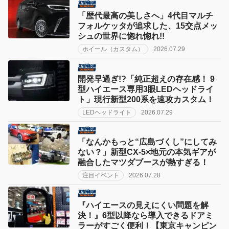
「歴代最高の美しさへ」4代目マルチ
フォルケッタが追求した、15交点メッ
シュの世界に惚れ惚れ!!
ホイール（カスタム）
2026.07.29
開発早過ぎ!?「純正超えの存在感！ 9
型ハイエース専用3眼LEDヘッドライ
ト」現行新型200系を速攻カスタム！
LEDヘッドライト
2026.07.29
「なんかもっと“広島づくし”にしてみ
ない？」新型CX-5×地元の本気ギアが
融合したマツダブースが熱すぎる！
注目イベント
2026.07.28
『ハイエースの見えにくい問題を解
決！』6型以降なら導入できるドアミ
ラーがすごく便利！【東京キャンピン