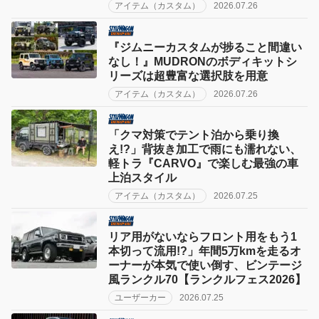
アイテム（カスタム）
2026.07.26
『ジムニーカスタムが捗ること間違い
なし！』MUDRONのボディキットシ
リーズは超豊富な選択肢を用意
アイテム（カスタム）
2026.07.26
「クマ対策でテント泊から乗り換
え!?」背抜き加工で雨にも濡れない、
軽トラ『CARVO』で楽しむ最強の車
上泊スタイル
アイテム（カスタム）
2026.07.25
リア用がないならフロント用をもう1
本切って流用!?」年間5万kmを走るオ
ーナーが本気で使い倒す、ビンテージ
風ランクル70【ランクルフェス2026】
ユーザーカー
2026.07.25