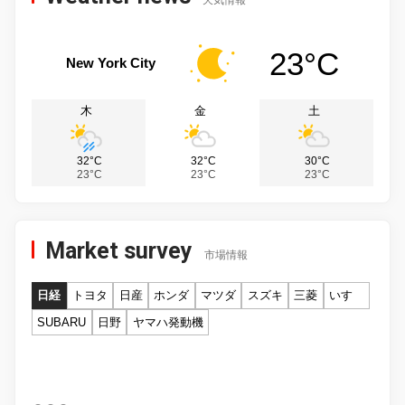
23°C
New York City
木
金
土
32°C
32°C
30°C
23°C
23°C
23°C
Market survey
市場情報
日経
トヨタ
日産
ホンダ
マツダ
スズキ
三菱
いすゞ
SUBARU
日野
ヤマハ発動機