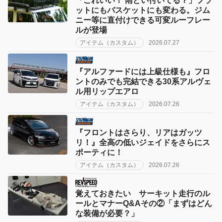
「これいい！ 雨どい付いてる？」フラ
ットにもバスケットにも変わる。ジム
ニー等に直付けできる可変ルーフレー
ルが登場
アイテム（カスタム）
2026.07.27
『アルファードには上級仕様も』フロ
ントのみでも完結できる30系アルヴェ
ル用リップエアロ
アイテム（カスタム）
2026.07.26
『フロントはさらり、リアはガッツ
リ！』全高の低いジェイドをさらにス
ポーティに！
アイテム（カスタム）
2026.07.26
覚えておきたい サーキット走行のル
ールとマナーQ&Aその②「まずはどん
な装備が必要？」