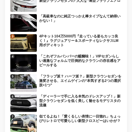
新型クラウンセダンの“大人な”薄型フラップエアロ
「高級車なのに純正つっかえ棒タイプなんて納得い
かない！」
4Pキット104万5000円『走っている姿もカッコ良
く！』ラグジュアリー＆スポーティなレクサスLM
用ボディキット
「これぞフルバンパーの醍醐味！」VIPセダンらし
い過激なフォルムで圧倒的なクラウンの存在感をア
ピールする
「フラップ派？ ハーフ派？」新型クラウンセダンを
激変させる、エイムゲインの“本気すぎる2つの選択
肢+1つ”
「ディーラーで手に入る本気のドレスアップ！」新
型クラウンセダンを低く美しく魅せるモデリスタの
流儀
似てるよね！「愛くるしい表情に一目惚れ」ちょっ
ぴりレトロで可愛らしい新型クロスビーはいかが？