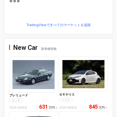
TradingViewですべてのマーケットを追跡
New Car
新車種情報
ＧＲヤリス
プレリュード
トヨタ
ホンダ
631
845
2026.08発売
万円
～
2026.08発売
万円
～