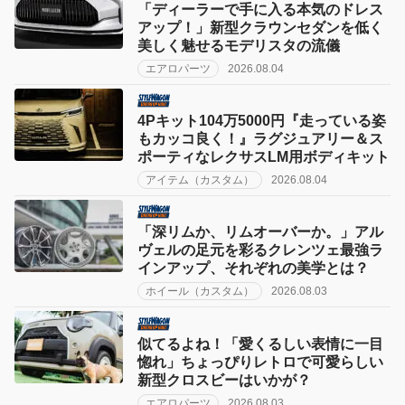
「ディーラーで手に入る本気のドレス
アップ！」新型クラウンセダンを低く
美しく魅せるモデリスタの流儀
エアロパーツ
2026.08.04
4Pキット104万5000円『走っている姿
もカッコ良く！』ラグジュアリー＆ス
ポーティなレクサスLM用ボディキット
アイテム（カスタム）
2026.08.04
「深リムか、リムオーバーか。」アル
ヴェルの足元を彩るクレンツェ最強ラ
インアップ、それぞれの美学とは？
ホイール（カスタム）
2026.08.03
似てるよね！「愛くるしい表情に一目
惚れ」ちょっぴりレトロで可愛らしい
新型クロスビーはいかが？
エアロパーツ
2026.08.03