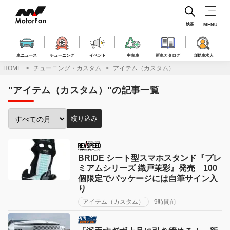
コ
ン
テ
検索
MENU
ン
ツ
へ
車ニュース
チューニング
イベント
中古車
新車カタログ
自動車求人
ス
HOME
チューニング・カスタム
アイテム（カスタム）
キ
ッ
"アイテム（カスタム）"の記事一覧
プ
絞り込み
投
稿
月
で
BRIDE シート型スマホスタンド『プレ
絞
ミアムシリーズ 織戸茉彩』発売 100
り
個限定でパッケージには自筆サイン入
込
り
み:
アイテム（カスタム）
9時間前