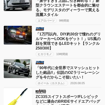
「派手すぎず上品に引き締める！」新
型クラウンエステートを都会的に魅せ
る、モデリスタのディーラーで買える
流麗スタイル
エアロパーツ
9時間前
「1万円以内、DIY約30分で憧れのグリ
ルマーカーLOOKをゲット！」US風の
顔を実現できるLEDキット【ランクル
250/300】
ヒカリモノ
10時間前
「90年代に全世界でスマッシュヒット
した銘品!!」伝説のOZラリーレーシン
グを今だからこそ狙いたい！
ホイール（カスタム）
2026.08.05
ZC33Sスイフトスポーツ/FLシビック
などに適合のBRIDEサイドエアバッグ