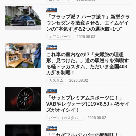
「フラップ派？ ハーフ派？」新型クラ
ウンセダンを激変させる、エイムゲイ
ンの“本気すぎる2つの選択肢+1つ”
エアロパーツ
2026.08.03
これ車の室内なの!?「夫婦旅の理想
形、見つけた。」道の駅巡りを満喫す
る軽トラカスタム、ただいま全国403
カ所を制覇！
カスタム
2026.08.02
「サッとプレミアムスポーツに！」
VABやレヴォーグに19✕8.5J＋45サイ
ズがオイシイ！
パーツ（カスタム）
2026.08.02
「これぞフルバンパーの醍醐味！」