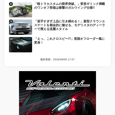
「軽トラカスタムの限界突破。」変形ギミック満載
のワンオフ荷箱は衝撃のガルウイング仕様!!
「派手すぎず上品に引き締める！」新型クラウンエ
ステートを都会的に魅せる、モデリスタのディーラ
ーで買える流麗スタイル
「えっ、これクロスビー!?」英国オフローダー風に
変身！
最終更新：2026/08/06 17:07