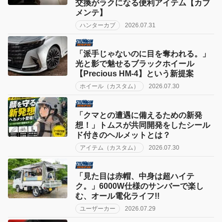
交換がラクになる便利アイテム【カブ
メンテ】
ハンターカブ
2026.07.31
「派手じゃないのに目を奪われる。」
光と影で魅せるブラックホイール
【Precious HM-4】という新提案
ホイール（カスタム）
2026.07.30
「クマとの遭遇に備えるための新発
想！」トムスが共同開発をしたシール
ド付きのヘルメットとは？
アイテム（カスタム）
2026.07.30
「見た目は赤帽、中身は超ハイテ
ク。」6000W仕様のサンバーで楽し
む、オール電化ライフ!!
ユーザーカー
2026.07.29