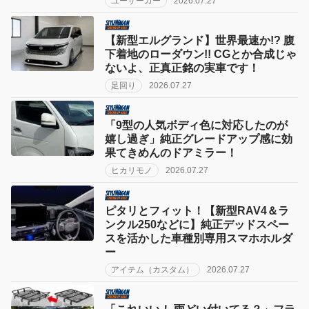
ユーザーカー
2026.07.27
【新型エルグランド】世界最速か!? 腹
下着地のローダウン!! CGとか合成じゃ
ないよ、正真正銘の実車です！
足回り
2026.07.27
「9型の人気ボディ色に対応したのが
嬉し過ぎ」純正グレードアップ感に効
果てきめんのドアミラー！
ヒカリモノ
2026.07.27
ピタリとフィット！【新型RAV4＆ラ
ンクル250などに】純正デッドスペー
スを活かした車種別専用スマホホルダ
ー
アイテム（カスタム）
2026.07.27