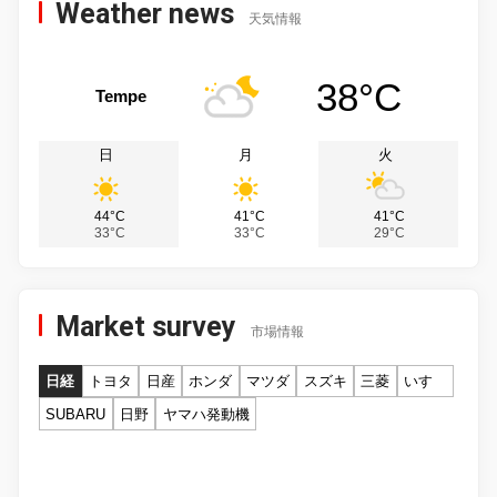
Weather news
天気情報
38°C
Tempe
日
月
火
44°C
41°C
41°C
33°C
33°C
29°C
Market survey
市場情報
日経
トヨタ
日産
ホンダ
マツダ
スズキ
三菱
いすゞ
SUBARU
日野
ヤマハ発動機