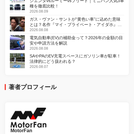
シエンタvsルーミーvsフリード｜ミニバン人気3車
種を徹底比較！
2026.08.09
ガス・ヴァン・サントが“黄色い車”に込めた意味
とは？名作『マイ・プライベート・アイダホ』が
初のデジタルリマスター版で復活
2026.08.08
電気自動車(EV)の補助金って？2026年の金額の目
安や申請方法を解説
2026.08.08
SAやPAのEV充電スペースにガソリン車が駐車！
法律的にどう扱われる？
2026.08.07
著者プロフィール
MotorFan