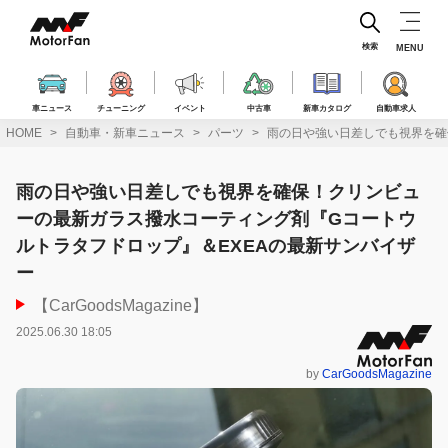
コ
ン
テ
検索
MENU
ン
ツ
へ
車ニュース
チューニング
イベント
中古車
新車カタログ
自動車求人
ス
HOME
自動車・新車ニュース
パーツ
雨の日や強い日差しでも視界を確
キ
ッ
プ
雨の日や強い日差しでも視界を確保！クリンビュ
ーの最新ガラス撥水コーティング剤『Gコートウ
ルトラタフドロップ』＆EXEAの最新サンバイザ
ー
【CarGoodsMagazine】
2025.06.30 18:05
by
CarGoodsMagazine