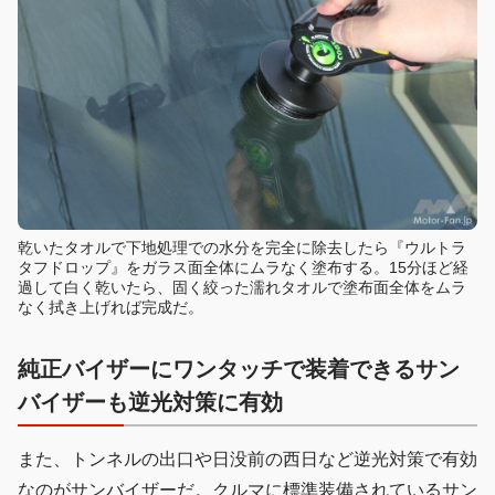
乾いたタオルで下地処理での水分を完全に除去したら『ウルトラ
タフドロップ』をガラス面全体にムラなく塗布する。15分ほど経
過して白く乾いたら、固く絞った濡れタオルで塗布面全体をムラ
なく拭き上げれば完成だ。
純正バイザーにワンタッチで装着できるサン
バイザーも逆光対策に有効
また、トンネルの出口や日没前の西日など逆光対策で有効
なのがサンバイザーだ。クルマに標準装備されているサン