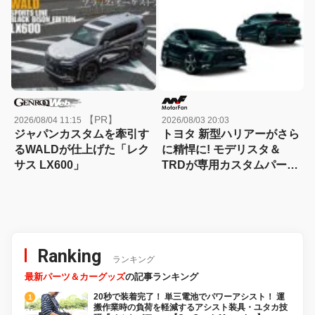
守る。」が8月から放映開
始！
【PR】
2026/08/04 11:15
2026/08/03 20:03
ジャパンカスタムを牽引す
トヨタ 新型ハリアーがさら
るWALDが仕上げた「レク
に精悍に! モデリスタ＆
サス LX600」
TRDが専用カスタムパーツ
を一斉発売、スポーティさ
を大幅パワーアップ!
Ranking
ランキング
最新パーツ＆カーグッズ
の記事ランキング
20秒で装着完了！ 単三電池でパワーアシスト！ 運
搬作業時の負荷を軽減するアシスト装具・ユタカ技