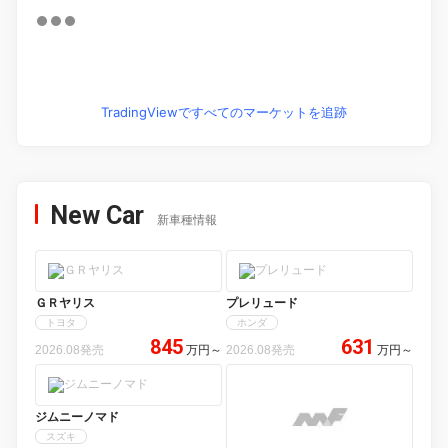
TradingViewですべてのマーケットを追跡
New Car
新車種情報
ＧＲヤリス
プレリュード
トヨタ
ホンダ
845
631
2026.08発売
万円
～
2026.08発売
万円
～
ジムニーノマド
スズキ