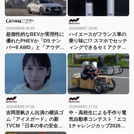
2026/08/09 09:45
2026/08/07 20:00
超個性的なBEVか実用性に
ハイエースがフランス車の
優れたPHEVか「DS ナン
乗り味に!? スマホでセッテ
バー8 AWD」と「アウディ
ィングできるセミアクティ
A5 eハイブリッド」を比較
ブサスペンション！カヤバ
『ActRide』が凄い
2026/08/06 07:00
2026/08/05 17:52
吉岡里帆さん出演の横浜ゴ
中・高校生による手作り電
ム「アイスガード」の新
気自動車コンテスト「エコ
TVCM「日本の冬の安全
1チャレンジカップ2026」
は、スタッドレスタイヤが
が8月22日に開催！