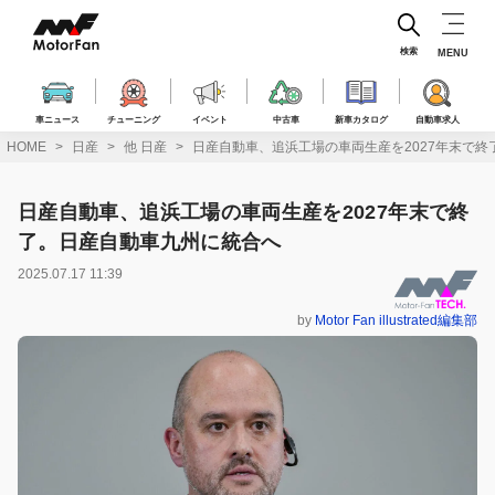
コ
ン
テ
検索
MENU
ン
ツ
へ
車ニュース
チューニング
イベント
中古車
新車カタログ
自動車求人
ス
HOME
日産
他 日産
日産自動車、追浜工場の車両生産を2027年末で
キ
ッ
プ
日産自動車、追浜工場の車両生産を2027年末で終
了。日産自動車九州に統合へ
2025.07.17 11:39
by
Motor Fan illustrated編集部