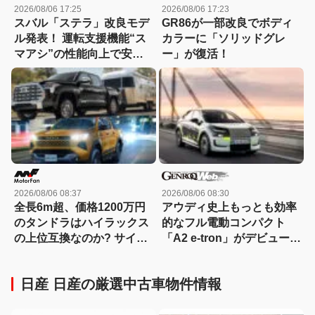
2026/08/06 17:25
2026/08/06 17:23
スバル「ステラ」改良モデ
GR86が一部改良でボディ
ル発表！ 運転支援機能“ス
カラーに「ソリッドグレ
マアシ”の性能向上で安心
ー」が復活！
感さらにアップ
2026/08/06 08:37
2026/08/06 08:30
全長6m超、価格1200万円
アウディ史上もっとも効率
のタンドラはハイラックス
的なフル電動コンパクト
の上位互換なのか? サイ
「A2 e-tron」がデビュー前
ズ・装備・走り・価格を徹
にテスト写真を公開
底比較して分かった決定的
日産 日産の厳選中古車物件情報
な違い 【新型ハイラックス
徹底比較】