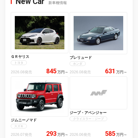
New Car
新車種情報
ＧＲヤリス
プレリュード
トヨタ
ホンダ
845
631
2026.08発売
万円
～
2026.08発売
万円
～
ジープ・アベンジャー
クライスラー・ジープ
ジムニーノマド
スズキ
293
585
2026.07発売
万円
～
2026.06発売
万円
～