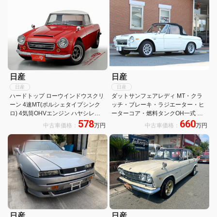
日産
日産
日産
日産
ハードトップ ローウインドウスクリ
ダットサンフェアレディ MT・クラ
ーン 4速MT(ポルシェタイプシンク
ッチ・ブレーキ・ラジエーター・ヒ
ロ) 4気筒OHVエンジン ハヤシレー
ーターコア・燃料タンクOH一式 ス
578
660
シングアルミ14インチ
ターター&オルタ交換済み 再メッキ
中古車価格：
万円
中古車価格：
万円
ステンマフラー・ワタナベAW交換
日産
日産