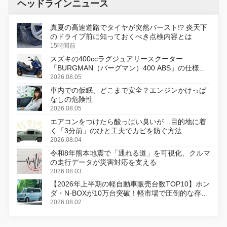
ヘッドラインニュース
真夏の高速道路でタイヤが突然バースト!? 炎天下
のドライブ前に知っておくべき点検内容とは
15時間前
スズキの400ccラグジュアリースクーター
「BURGMAN（バーグマン）400 ABS」の仕様を
変更し、8月18日に発売
2026.08.05
車内での仮眠、どこまで安全？エンジンかけっぱ
なしの危険性
2026.08.05
エアコンをつけたら酸っぱい臭いが…目的地に着
く「3分前」のひと工夫でカビを防ぐ方法
2026.08.04
令和8年熊本地震で「通れる道」を可視化、クルマ
の走行データが災害対応を支える
2026.08.03
【2026年上半期の軽自動車販売台数TOP10】ホン
ダ・N-BOXが10万台突破！軽市場で圧倒的な存在
感
2026.08.02