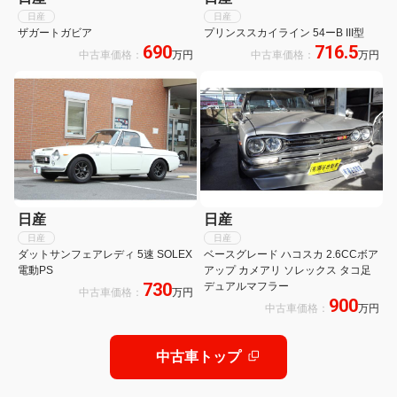
日産
日産
ザガートガビア
プリンススカイライン 54ーB III型
690
716.5
中古車価格：
万円
中古車価格：
万円
日産
日産
日産
日産
ダットサンフェアレディ 5速 SOLEX
ベースグレード ハコスカ 2.6CCボア
電動PS
アップ カメアリ ソレックス タコ足
730
デュアルマフラー
中古車価格：
万円
900
中古車価格：
万円
中古車トップ