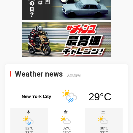
Weather news
天気情報
29°C
New York City
木
金
土
32°C
32°C
30°C
23°C
23°C
23°C