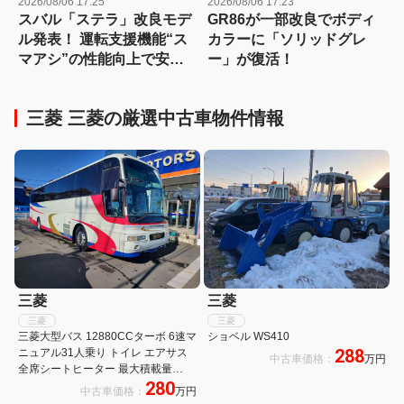
2026/08/06 17:25
2026/08/06 17:23
スバル「ステラ」改良モデ
GR86が一部改良でボディ
ル発表！ 運転支援機能“ス
カラーに「ソリッドグレ
マアシ”の性能向上で安心
ー」が復活！
感さらにアップ
三菱 三菱の厳選中古車物件情報
三菱
三菱
三菱
三菱
三菱大型バス 12880CCターボ 6速マ
ショベル WS410
288
ニュアル31人乗り トイレ エアサス
中古車価格：
万円
全席シートヒーター 最大積載量
280
15825kg長さ1199cm 幅249cm 高さ
中古車価格：
万円
351cm