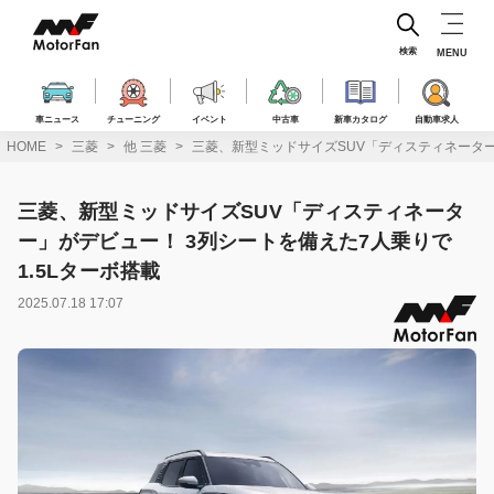
コ
ン
テ
検索
MENU
ン
ツ
へ
車ニュース
チューニング
イベント
中古車
新車カタログ
自動車求人
ス
HOME
三菱
他 三菱
三菱、新型ミッドサイズSUV「ディスティネーター
キ
ッ
プ
三菱、新型ミッドサイズSUV「ディスティネータ
ー」がデビュー！ 3列シートを備えた7人乗りで
1.5Lターボ搭載
2025.07.18 17:07