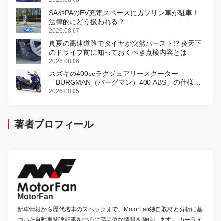
SAやPAのEV充電スペースにガソリン車が駐車！
法律的にどう扱われる？
2026.08.07
真夏の高速道路でタイヤが突然バースト!? 炎天下
のドライブ前に知っておくべき点検内容とは
2026.08.06
スズキの400ccラグジュアリースクーター
「BURGMAN（バーグマン）400 ABS」の仕様を
変更し、8月18日に発売
2026.08.05
著者プロフィール
MotorFan
新車情報から歴代名車のスペックまで、MotorFan独自取材と分析に基
づいた自動車関連記事を中心に高品位な情報を発信します。 カーライ