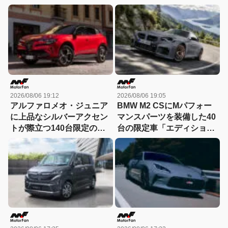
ォのシリコンカバーが夏も
ド」がデビュー【動画】
冬も快適すぎる! 【CAR
MONO図鑑】
2026/08/06 19:12
2026/08/06 19:05
アルファロメオ・ジュニア
BMW M2 CSにMパフォー
に上品なシルバーアクセン
マンスパーツを装備した40
トが際立つ140台限定の
台の限定車「エディショ
「スポルト スペチアーレ」
ン・エッジ」が登場！
が登場！