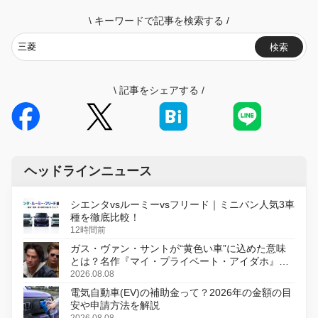
\
キーワードで記事を検索する
/
検索
\
記事をシェアする
/
ヘッドラインニュース
シエンタvsルーミーvsフリード｜ミニバン人気3車
種を徹底比較！
12時間前
ガス・ヴァン・サントが“黄色い車”に込めた意味
とは？名作『マイ・プライベート・アイダホ』が
初のデジタルリマスター版で復活
2026.08.08
電気自動車(EV)の補助金って？2026年の金額の目
安や申請方法を解説
2026.08.08