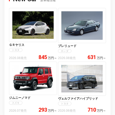
新車種情報
ＧＲヤリス
プレリュード
トヨタ
ホンダ
845
631
2026.08発売
万円
～
2026.08発売
万円
～
ジムニーノマド
ヴェルファイアハイブリッド
スズキ
トヨタ
293
710
2026.07発売
万円
～
2026.06発売
万円
～