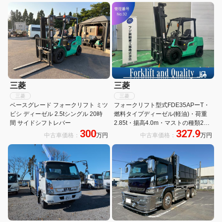
三菱
三菱
三菱
三菱
ベースグレード フォークリフト ミツ
フォークリフト型式FDE35APーT・
ビシ ディーゼル 2.5tシングル 20時
燃料タイプディーゼル(軽油)・荷重
間 サイドシフトレバー
2.85t・揚高4.0m・マストの種類2
300
327.9
段・ヒンジ 公道走行可 アワーメータ
中古車価格：
万円
中古車価格：
万円
ー112h