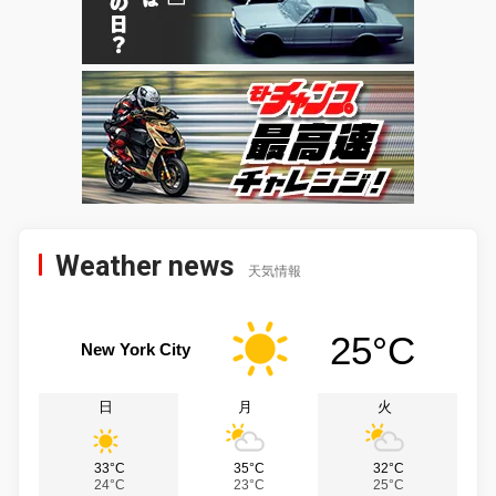
Weather news
天気情報
25°C
New York City
日
月
火
33°C
35°C
32°C
24°C
23°C
25°C