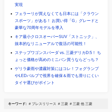
実現
フェラーリが買えなくても日本には「クラウン
スポーツ」がある！ お買い得「G」グレードと
豪華な70周年モデルを導入
キア最小クロスオーバーSUV「ストニック」、
抜本的なリニューアルで復活の可能性！
ステップワゴンスパーダ vs. 三菱デリカD:5！ ち
ょっと価格が高めのミニバン買うならどっち？
ゲリラ豪雨や濃霧対策にはコレ！フォグランプ
やLEDバルブで視界を確保＆雨でも滑りにくい
タイヤ選びがポイント
キーワード:
プレスリリース
三菱
三菱 他 三菱