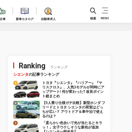
検索
MENU
古車
新車カタログ
自動車求人
Ranking
ランキング
シエンタ
の記事ランキング
トヨタ『シエンタ』『ハリアー』『ヤ
リスクロス』、人気3モデルが同時にア
ップデート! 何が変わった? 改良ポイン
ト総まとめ
【5人乗り仕様ガチ比較】新型ホンダ フ
リードとトヨタ シエンタの荷室はどっ
ちが広い？ アウトドア＆車中泊で使え
るのは？
「柔らかい色合いで光が当たるとキラ
ッ！」女子ウケしそうな新色が追加
【シエンタ一部改良】