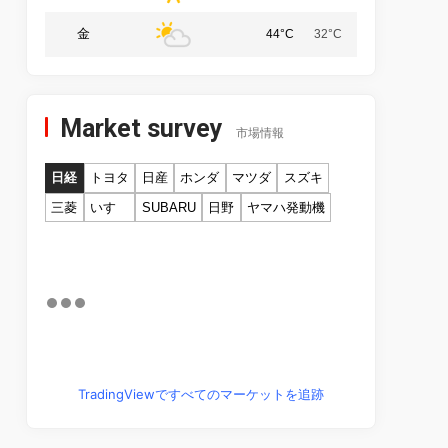
金
44°C
32°C
Market survey
市場情報
日経
トヨタ
日産
ホンダ
マツダ
スズキ
三菱
いすゞ
SUBARU
日野
ヤマハ発動機
TradingViewですべてのマーケットを追跡