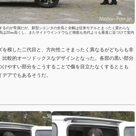
するのが常識だが、新型シエンタの全長と全幅は従来モデルとまったく変わらな
高は20㎜高くし、またサイドウインドウなど側面も先代よりも垂直に近づけて室内
を模した二代目と、方向性こそまったく異なるがどちらも非
、比較的オーソドックスなデザインとなった。各部の黒い部分
つけやすい部分をこうすることで傷を目立たなくするととも
イデアでもあるそうだ。