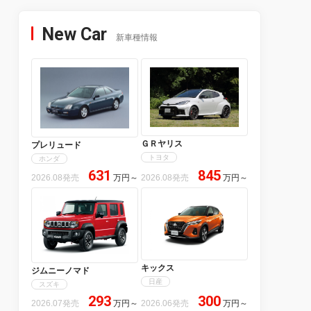
New Car
新車種情報
ＧＲヤリス
プレリュード
トヨタ
ホンダ
631
845
2026.08発売
万円
～
2026.08発売
万円
～
キックス
ジムニーノマド
日産
スズキ
293
300
2026.07発売
万円
～
2026.06発売
万円
～