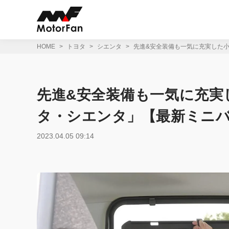
コ
ン
テ
ン
ツ
HOME
トヨタ
シエンタ
先進&安全装備も一気に充実した
へ
ス
キ
ッ
先進&安全装備も一気に充実
プ
タ・シエンタ」【最新ミニバ
2023.04.05 09:14