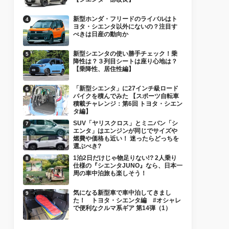
新型ホンダ・フリードのライバルはト
ヨタ・シエンタ以外にないの？注目す
べきは日産の動向か
新型シエンタの使い勝手チェック！乗
降性は？３列目シートは座り心地は？
【乗降性、居住性編】
「新型シエンタ」に27インチ級ロード
バイクを積んでみた 【スポーツ自転車
積載チャレンジ：第6回 トヨタ・シエン
タ編】
SUV「ヤリスクロス」とミニバン「シ
エンタ」はエンジンが同じでサイズや
燃費や価格も近い！ 迷ったらどっちを
選ぶべき?
1泊2日だけじゃ物足りない!? 2人乗り
仕様の『シエンタJUNO』なら、日本一
周の車中泊旅も楽しそう！
気になる新型車で車中泊してきまし
た！ トヨタ・シエンタ編 #オシャレ
で便利なクルマ系ギア 第14弾（1）