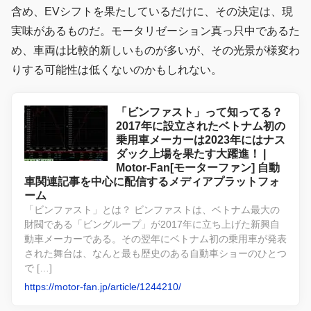
含め、EVシフトを果たしているだけに、その決定は、現
実味があるものだ。モータリゼーション真っ只中であるた
め、車両は比較的新しいものが多いが、その光景が様変わ
りする可能性は低くないのかもしれない。
「ビンファスト」って知ってる？
2017年に設立されたベトナム初の
乗用車メーカーは2023年にはナス
ダック上場を果たす大躍進！ |
Motor-Fan[モーターファン] 自動
車関連記事を中心に配信するメディアプラットフォ
ーム
「ビンファスト」とは？ ビンファストは、ベトナム最大の
財閥である「ビングループ」が2017年に立ち上げた新興自
動車メーカーである。その翌年にベトナム初の乗用車が発表
された舞台は、なんと最も歴史のある自動車ショーのひとつ
で […]
https://motor-fan.jp/article/1244210/