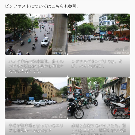
ビンファストについてはこちらも参照。
ハノイ市内の幹線道路。多くの
シグナルグランプリでは、当
バイクが駆け抜ける中を運転す
然、バイクが有利。
るのは大変そうだ。
歩道が駐車場となっているエリ
歩道を占拠するバイクたち。驚
アも地元ルールなのか？
くべきことに、管理者がいて駐