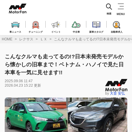
コ
ン
テ
検索
MENU
ン
ツ
へ
車ニュース
チューニング
イベント
中古車
新車カタログ
自動車求人
ス
HOME
レクサス
ＬＸ
こんなクルマも走ってるの!?日本未発売モデルか
キ
ッ
プ
こんなクルマも走ってるの!?日本未発売モデルか
ら懐かしの旧車まで！ベトナム・ハノイで見た日
本車を一気に見せます!!
2025.09.06 11:47
2026.04.23 15:22 更新
by
大音 安弘