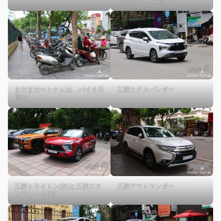
輪場として機能する。
まだまだベトナムは、バイク天
三菱エクスパンダー
国だ。
三菱トライトン(左)と三菱エク
三菱アウトランダー
スフォース(右)