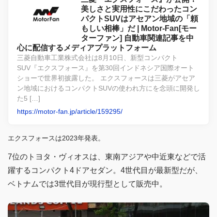
美しさと実用性にこだわったコン
パクトSUVはアセアン地域の「頼
もしい相棒」だ | Motor-Fan[モー
ターファン] 自動車関連記事を中
心に配信するメディアプラットフォーム
三菱自動車工業株式会社は8月10日、新型コンパクト
SUV『エクスフォース』を第30回インドネシア国際オート
ショーで世界初披露した。 エクスフォースは三菱がアセア
ン地域におけるコンパクトSUVの使われ方にを念頭に開発し
た5 […]
https://motor-fan.jp/article/159295/
エクスフォースは2023年発表。
7位のトヨタ・ヴィオスは、東南アジアや中近東などで活
躍するコンパクト4ドアセダン。4世代目が最新型だが、
ベトナムでは3世代目が現行型として販売中。