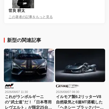
世良 耕太
この著者の記事をもっと見る
新型の関連記事
2026/08/07 11:30
2026/08/07 08:30
これがランボルギーニ
イルモア製6.2リッターV8
の“武士道”だ！「日本専用
自然吸気と6速MT搭載した
レヴエルト」が限定25台で
「ヘネシー ブラックバー