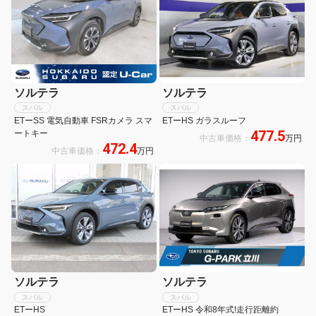
ソルテラ
ソルテラ
スバル
スバル
ETーSS 電気自動車 FSRカメラ スマ
ETーHS ガラスルーフ
477.5
ートキー
中古車価格：
万円
472.4
中古車価格：
万円
ソルテラ
ソルテラ
スバル
スバル
ETーHS
ETーHS 令和8年式!走行距離約