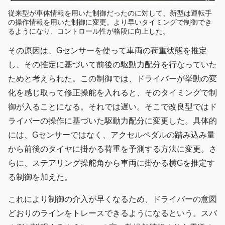
従来型が車体情報を用いた制御だったのに対して、新型は運転手
の操作情報を用いた制御に変更。より早いタイミングで制御でき
るようになり、コントロール性が格段に向上した。
その原因は、Gセンサーを使って車両の荷重状態を推定
し、その推定に基づいて前後の駆動力配分を行なっていた
ためと考えられた。この制御では、ドライバーが挙動の変
化を感じ取って修正操舵を入れると、そのタイミングで制
御が入ることになる。それでは遅い。そこで改良型ではド
ライバーの操作に基づいた駆動力配分に変更した。具体的
には、Gセンサーではなく、アクセルペダルの踏み込み量
から前後のタイヤに掛かる荷重を予測する方法に変更。さ
らに、ステアリング操舵角から車両に掛かる横Gを推定す
る制御を加えた。
これにより制御の介入が早くなるため、ドライバーの意図
どおりのラインをトレースできるようになるという。スバ