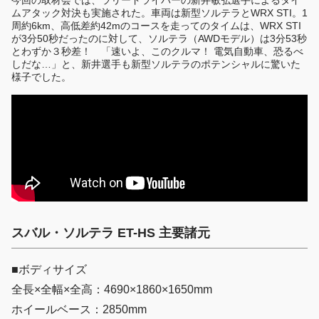
今回の取材会では、ラリードライバーの新井敏弘選手によるタイ
ムアタック対決も実施された。車両は新型ソルテラとWRX STI。1
周約6km、高低差約42mのコースを走ってのタイムは、WRX STI
が3分50秒だったのに対して、ソルテラ（AWDモデル）は3分53秒
とわずか３秒差！ 「速いよ、このクルマ！ 電気自動車、恐るべ
しだな…」と、新井選手も新型ソルテラのポテンシャルに驚いた
様子でした。
スバル・ソルテラ ET-HS 主要諸元
■ボディサイズ
全長×全幅×全高：4690×1860×1650mm
ホイールベース：2850mm