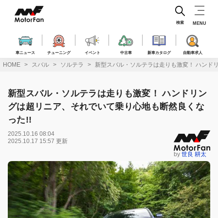
コ
ン
テ
検索
MENU
ン
ツ
へ
車ニュース
チューニング
イベント
中古車
新車カタログ
自動車求人
ス
HOME
スバル
ソルテラ
新型スバル・ソルテラは走りも激変！ ハンドリ
キ
ッ
プ
新型スバル・ソルテラは走りも激変！ ハンドリン
グは超リニア、それでいて乗り心地も断然良くな
った!!
2025.10.16 08:04
2025.10.17 15:57 更新
by
世良 耕太