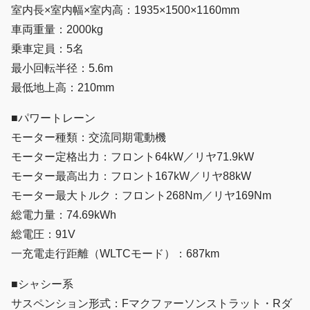
室内長×室内幅×室内高：1935×1500×1160mm
車両重量：2000kg
乗車定員：5名
最小回転半径：5.6m
最低地上高：210mm
■パワートレーン
モーター種類：交流同期電動機
モーター定格出力：フロント64kW／リヤ71.9kW
モーター最高出力：フロント167kW／リヤ88kW
モーター最大トルク：フロント268Nm／リヤ169Nm
総電力量：74.69kWh
総電圧：91V
一充電走行距離（WLTCモード）：687km
■シャシー系
サスペンション形式：Fマクファーソンストラット・Rダ