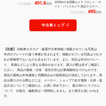
491.8
1000km! 全周囲カメラ フロント・サ
中古車価格：
万円
イド・バックカメラ 純正ナビゲーシ
495
ョン ETC エックスモード bluetooth
中古車価格：
万円
接続 禁煙車 シートヒーター シート
エアコン 電動リヤゲート 20インチ
アルミホール&タイヤ
中古車トップ
【注意】
自動車カタログ・厳選中古車情報に掲載されている写真は、
年式やグレードの違う車種が含まれます。掲載されている写真はそれぞ
れの車種用でないものも含まれています。また、対応は年式やグレー
ド、 装備などにより異なる場合があります。購入の際は必ずご確認く
ださい。 商品の価格・仕様・発売元等は記事掲載時点でのものです。
商品の価格は本体価格と消費税込みの総額表記が混在しております。商
品を購入される際などには、メーカー、ショップで必ず価格・仕様・返
品方法についてご確認の上、お買い求め下さい。 購入時のトラブルに
ついて、出版元・編集部は一切関知しません。また責任も負いかねま
す。