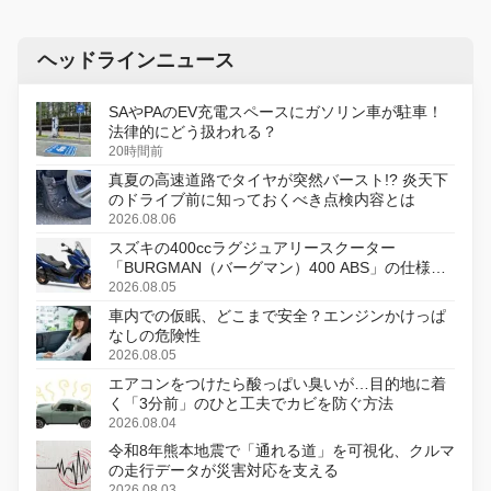
ヘッドラインニュース
SAやPAのEV充電スペースにガソリン車が駐車！
法律的にどう扱われる？
20時間前
真夏の高速道路でタイヤが突然バースト!? 炎天下
のドライブ前に知っておくべき点検内容とは
2026.08.06
スズキの400ccラグジュアリースクーター
「BURGMAN（バーグマン）400 ABS」の仕様を
変更し、8月18日に発売
2026.08.05
車内での仮眠、どこまで安全？エンジンかけっぱ
なしの危険性
2026.08.05
エアコンをつけたら酸っぱい臭いが…目的地に着
く「3分前」のひと工夫でカビを防ぐ方法
2026.08.04
令和8年熊本地震で「通れる道」を可視化、クルマ
の走行データが災害対応を支える
2026.08.03