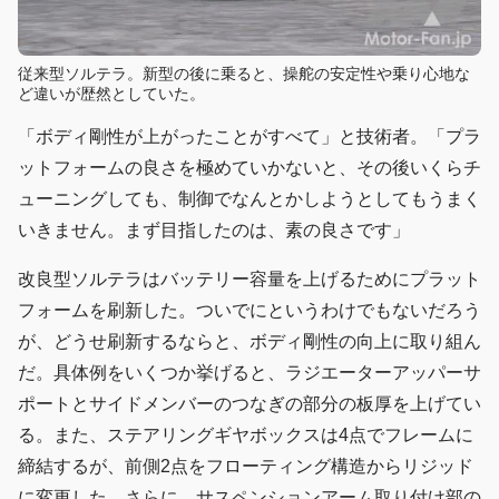
従来型ソルテラ。新型の後に乗ると、操舵の安定性や乗り心地な
ど違いが歴然としていた。
「ボディ剛性が上がったことがすべて」と技術者。「プラ
ットフォームの良さを極めていかないと、その後いくらチ
ューニングしても、制御でなんとかしようとしてもうまく
いきません。まず目指したのは、素の良さです」
改良型ソルテラはバッテリー容量を上げるためにプラット
フォームを刷新した。ついでにというわけでもないだろう
が、どうせ刷新するならと、ボディ剛性の向上に取り組ん
だ。具体例をいくつか挙げると、ラジエーターアッパーサ
ポートとサイドメンバーのつなぎの部分の板厚を上げてい
る。また、ステアリングギヤボックスは4点でフレームに
締結するが、前側2点をフローティング構造からリジッド
に変更した。さらに、サスペンションアーム取り付け部の