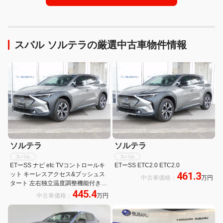
スバル ソルテラの厳選中古車物件情報
ソルテラ
ソルテラ
スバル
スバル
ETーSS ナビ etc TVコントロールキ
ETーSS ETC2.0 ETC2.0
461.3
ット キーレスアクセス&プッシュス
中古車価格：
万円
タート 左右独立温度調整機能付きオ
445.4
ートエアコン 運転席・助手席シート
中古車価格：
万円
ヒーター