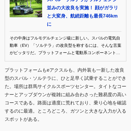
並みの大改良を実施！ 顔がガラリ
と大変身、航続距離も最長746km
に
その中身はフルモデルチェンジ級に新しい。スバルの電気自
動車（EV）「ソルテラ」の改良型を称するには、そんな言葉
がピッタリだ。プラットフォームと電動系コンポーネントを
刷新され、最大航続距離は746kmを実現。新しいフロントマ
スクも大いに魅力的だ。
プラットフォームもeアクスルも、内外装も一新した改良
型のスバル・ソルテラに、ひと足早く試乗することができ
た。場所は群馬サイクルスポーツセンター。タイトなコー
ナーとアップダウンが複雑に組み合わさった難易度の高い
コースである。路面は適度に荒れており、乗り心地を確認
するのに最適。ところどころ、ガツンと大きな入力が入る
スポットがある。