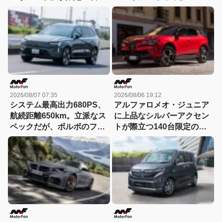
誕生!! その理由とは……？
ド」がデビュー【動画】
2026/08/07 07:35
2026/08/06 19:12
システム最高出力680PS、
アルファロメオ・ジュニア
航続距離650km。立派なス
に上品なシルバーアクセン
ペックだが、ボルボのフラ
トが際立つ140台限定の
ッグシップSUVの本当の魅
「スポルト スペチアーレ」
力は数字以外にあった！
が登場！
【ボルボEX90試乗】