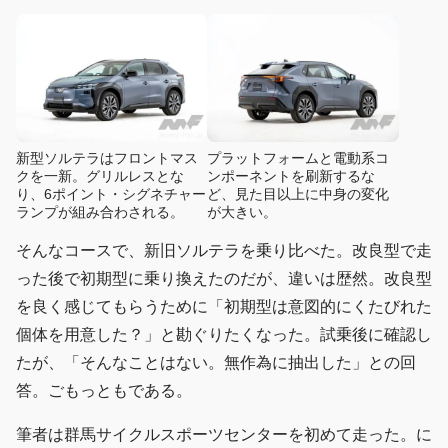
新型ソルテラはフロントマス
プラットフォームと電動系コ
クを一新。グリルレスとな
ンポーネントを刷新するな
り、6ポイント・シグネチャー
ど、見た目以上に中身の変化
ランプが組み合わされる。
が大きい。
そんなコースで、新旧ソルテラを乗り比べた。改良型で走
った後で初期型に乗り換えたのだが、違いは歴然。改良型
を良く感じてもらうために「初期型は意図的にくたびれた
個体を用意した？」と勘ぐりたくなった。試乗後に確認し
たが、「そんなことはない。無作為に抽出した」との回
答。ごもっともである。
筆者は群馬サイクルスポーツセンターを初めて走った。に