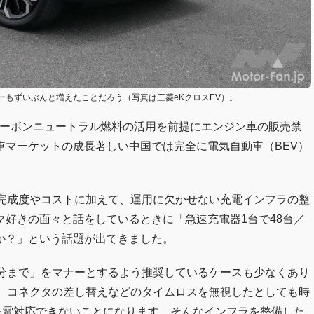
ザーもずいぶんと増えたことだろう（写真は三菱eKクロスEV）。
カーボンニュートラル燃料の活用を前提にエンジン車の販売禁
車マーケットの成長著しい中国では完全に電気自動車（BEV）
の完成度やコストに加えて、運用に欠かせない充電インフラの整
好きの面々と話をしているときに「急速充電器1台で48台／
か？」という話題が出てきました。
0分まで」をマナーとするよう推奨しているケースも少なくあり
証、コネクタの差し替えなどのタイムロスを無視したとしても時
充電対応できないことになります。そんなインフラを整備した