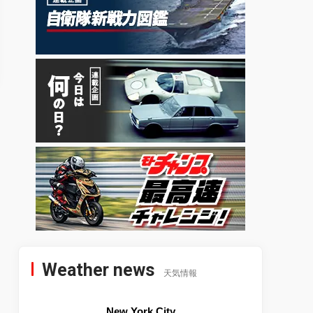
Weather news
天気情報
New York City