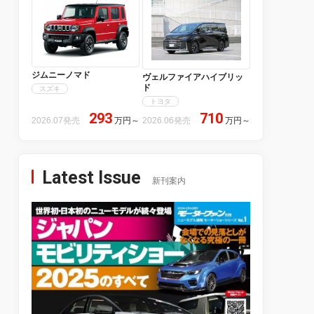
ジムニーノマド
ヴェルファイアハイブリッ
ド
スズキ
トヨタ
293
710
2026.07発売
万円
～
2026.06発売
万円
～
Latest Issue
新刊案内