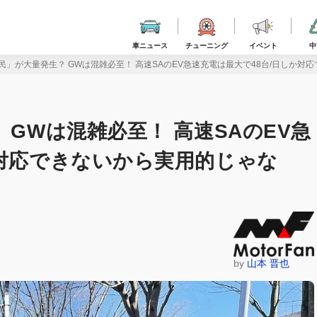
車ニュース
チューニング
イベント
中
民」が大量発生？ GWは混雑必至！ 高速SAのEV急速充電は最大で48台/日しか対
 GWは混雑必至！ 高速SAのEV急
か対応できないから実用的じゃな
by
山本 晋也