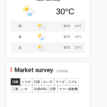
30°C
木
31°C
24°C
金
31°C
24°C
土
31°C
23°C
Market survey
市場情報
日経
トヨタ
日産
ホンダ
マツダ
スズキ
三菱
いすゞ
SUBARU
日野
ヤマハ発動機