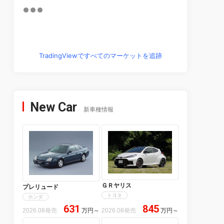
TradingViewですべてのマーケットを追跡
New Car
新車種情報
ＧＲヤリス
プレリュード
トヨタ
ホンダ
631
845
2026.08発売
万円
～
2026.08発売
万円
～