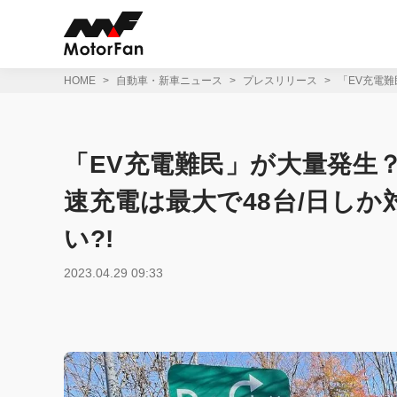
コ
ン
テ
ン
ツ
HOME
自動車・新車ニュース
プレスリリース
「EV充電難
へ
ス
キ
ッ
「EV充電難民」が大量発生？
プ
速充電は最大で48台/日し
い?!
2023.04.29 09:33