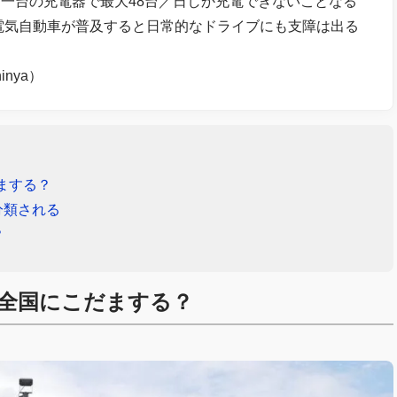
一台の充電器で最大48台／日しか充電できないことなる
。電気自動車が普及すると日常的なドライブにも支障は出る
inya）
だまする？
分類される
？
が全国にこだまする？