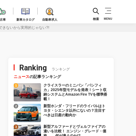
検索
MENU
古車
新車カタログ
自動車求人
応できないから実用的じゃない?!
Ranking
ランキング
ニュース
の記事ランキング
クライスラーのミニバン「パシフィ
カ」2025年型モデルを発表！シート収
納システムとAmazon Fire TVを標準搭
載！
新型ホンダ・フリードのライバルはト
ヨタ・シエンタ以外にないの？注目す
べきは日産の動向か
新型アルファードとヴェルファイアの
違いを比較！ エンジン・グレード・価
格…… 何が違うのか!?