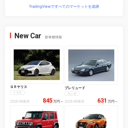
TradingViewですべてのマーケットを追跡
New Car
新車種情報
ＧＲヤリス
プレリュード
トヨタ
ホンダ
845
631
2026.08発売
万円
～
2026.08発売
万円
～