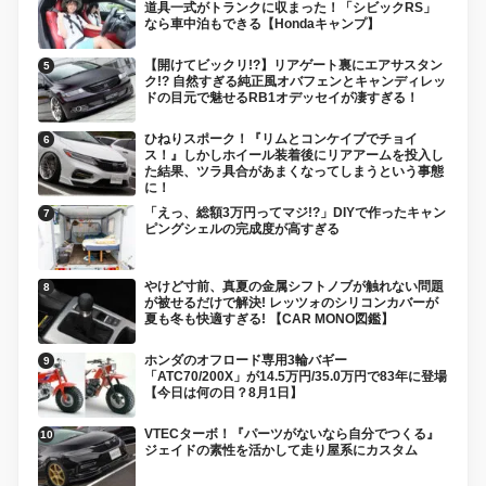
道具一式がトランクに収まった！「シビックRS」
なら車中泊もできる【Hondaキャンプ】
【開けてビックリ!?】リアゲート裏にエアサスタン
ク!? 自然すぎる純正風オバフェンとキャンディレッ
ドの目元で魅せるRB1オデッセイが凄すぎる！
ひねりスポーク！『リムとコンケイブでチョイ
ス！』しかしホイール装着後にリアアームを投入し
た結果、ツラ具合があまくなってしまうという事態
に！
「えっ、総額3万円ってマジ!?」DIYで作ったキャン
ピングシェルの完成度が高すぎる
やけど寸前、真夏の金属シフトノブが触れない問題
が被せるだけで解決! レッツォのシリコンカバーが
夏も冬も快適すぎる! 【CAR MONO図鑑】
ホンダのオフロード専用3輪バギー
「ATC70/200X」が14.5万円/35.0万円で83年に登場
【今日は何の日？8月1日】
VTECターボ！『パーツがないなら自分でつくる』
ジェイドの素性を活かして走り屋系にカスタム