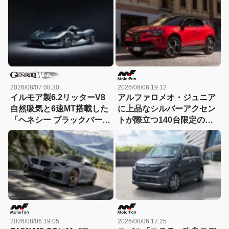
冬も快適すぎる! 【CAR
MONO図鑑】
2026/08/07 08:30
2026/08/06 19:12
イルモア製6.2リッターV8
アルファロメオ・ジュニア
自然吸気と6速MT搭載した
に上品なシルバーアクセン
「ヘネシー ブラックバー
トが際立つ140台限定の
ド」がデビュー【動画】
「スポルト スペチアーレ」
が登場！
2026/08/06 19:05
2026/08/06 17:25