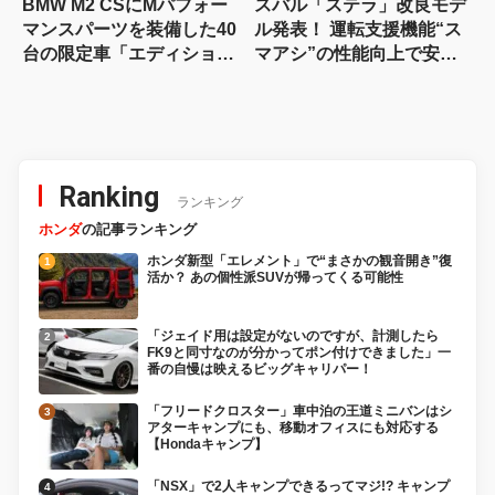
BMW M2 CSにMパフォー
スバル「ステラ」改良モデ
マンスパーツを装備した40
ル発表！ 運転支援機能“ス
台の限定車「エディショ
マアシ”の性能向上で安心
ン・エッジ」が登場！
感さらにアップ
Ranking
ランキング
ホンダ
の記事ランキング
ホンダ新型「エレメント」で“まさかの観音開き”復
活か？ あの個性派SUVが帰ってくる可能性
「ジェイド用は設定がないのですが、計測したら
FK9と同寸なのが分かってポン付けできました」一
番の自慢は映えるビッグキャリパー！
「フリードクロスター」車中泊の王道ミニバンはシ
アターキャンプにも、移動オフィスにも対応する
【Hondaキャンプ】
「NSX」で2人キャンプできるってマジ!? キャンプ