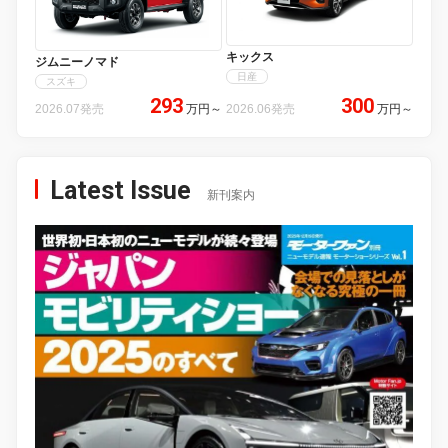
キックス
ジムニーノマド
日産
スズキ
293
300
2026.07発売
万円
～
2026.06発売
万円
～
Latest Issue
新刊案内