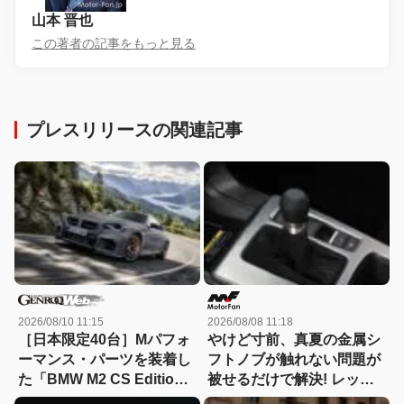
山本 晋也
この著者の記事をもっと見る
プレスリリースの関連記事
2026/08/10 11:15
2026/08/08 11:18
［日本限定40台］Mパフォ
やけど寸前、真夏の金属シ
ーマンス・パーツを装着し
フトノブが触れない問題が
た「BMW M2 CS Edition
被せるだけで解決! レッツ
EDGE」が登場
ォのシリコンカバーが夏も