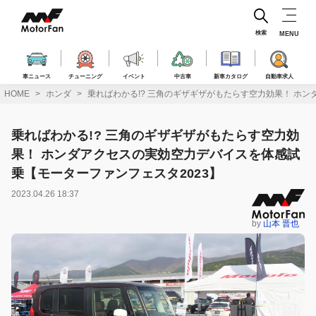
コ
ン
テ
検索
MENU
ン
ツ
へ
車ニュース
チューニング
イベント
中古車
新車カタログ
自動車求人
ス
HOME
ホンダ
乗ればわかる!? 三角のギザギザがもたらす空力効果！ ホ
キ
ッ
プ
乗ればわかる!? 三角のギザギザがもたらす空力効
果！ ホンダアクセスの実効空力デバイスを体感試
乗【モーターファンフェスタ2023】
2023.04.26 18:37
by
山本 晋也