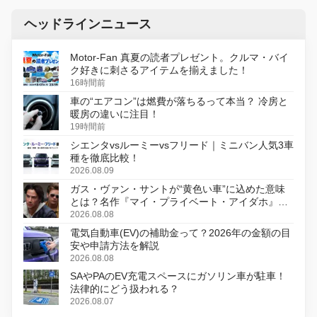
ヘッドラインニュース
Motor-Fan 真夏の読者プレゼント。クルマ・バイ
ク好きに刺さるアイテムを揃えました！
16時間前
車の“エアコン”は燃費が落ちるって本当？ 冷房と
暖房の違いに注目！
19時間前
シエンタvsルーミーvsフリード｜ミニバン人気3車
種を徹底比較！
2026.08.09
ガス・ヴァン・サントが“黄色い車”に込めた意味
とは？名作『マイ・プライベート・アイダホ』が
初のデジタルリマスター版で復活
2026.08.08
電気自動車(EV)の補助金って？2026年の金額の目
安や申請方法を解説
2026.08.08
SAやPAのEV充電スペースにガソリン車が駐車！
法律的にどう扱われる？
2026.08.07