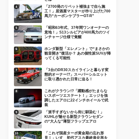
「2700発のリベット補強まで自ら施
工！」居酒屋マスターが作り上げた700
馬力“カーボンケブラーGT-R”
「昭和63年式、37年間ワンオーナーの
意地！」S13シルビアが400馬力のツイ
ンチャージ仕様で覚醒
ホンダ新型「エレメント」で“まさかの
観音開き”復活か？ あの個性派SUVが帰
ってくる可能性
「3台のDR30スカイラインと暮らす変
態的オーナー!?」スーパーシルエット
に取り憑かれた日常に迫る！
これがクラウン!?「躍動感がたまらな
いスポーツエステート！」エッジを強
調したエアロに22インチホイールで武
装
「派手すぎないから街に馴染む！」
KUHLが魅せる新型クラウンセダン
の“大人な”薄型フラップエアロ
「これぞ国産ターボ黄金期の忘れ形
見！」いすゞ初代アスカ最終進化形を