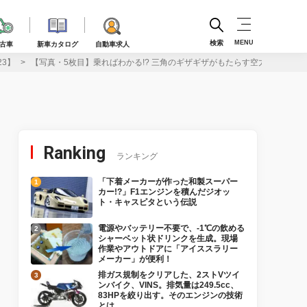
検索
MENU
古車
新車カタログ
自動車求人
3】
【写真・5枚目】乗ればわかる!? 三角のギザギザがもたらす空力効果！ 
Ranking
ランキング
「下着メーカーが作った和製スーパー
カー!?」F1エンジンを積んだジオッ
ト・キャスピタという伝説
電源やバッテリー不要で、-1℃の飲める
シャーベット状ドリンクを生成。現場
作業やアウトドアに「アイススラリー
メーカー」が便利！
排ガス規制をクリアした、2ストVツイ
ンバイク、VINS。排気量は249.5cc、
83HPを絞り出す。そのエンジンの技術
とは