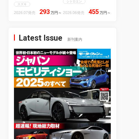
シトロエン
スズキ
293
455
2026.07発売
万円
～
2026.06発売
万円
～
Latest Issue
新刊案内