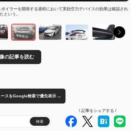
読む
スポイラーを開発する過程において実効空力デバイスの効果は確認され
たという。
→
のニュースをGoogle検索で優先表示
\
記事をシェアする
/
検索