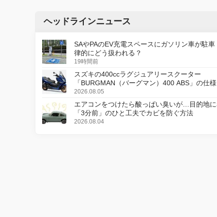
ヘッドラインニュース
SAやPAのEV充電スペースにガソリン車が駐車
律的にどう扱われる？
19時間前
スズキの400ccラグジュアリースクーター
「BURGMAN（バーグマン）400 ABS」の仕
更し、8月18日に発売
2026.08.05
エアコンをつけたら酸っぱい臭いが…目的地に
「3分前」のひと工夫でカビを防ぐ方法
2026.08.04