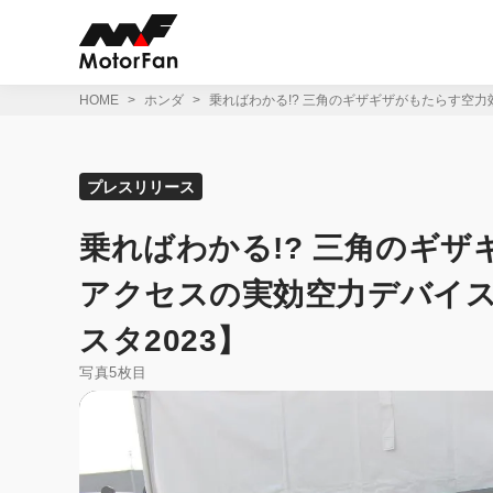
コ
ン
テ
ン
ツ
HOME
ホンダ
乗ればわかる!? 三角のギザギザがもたらす空力
へ
ス
キ
ッ
プレスリリース
プ
乗ればわかる!? 三角のギザ
アクセスの実効空力デバイ
スタ2023】
写真5枚目