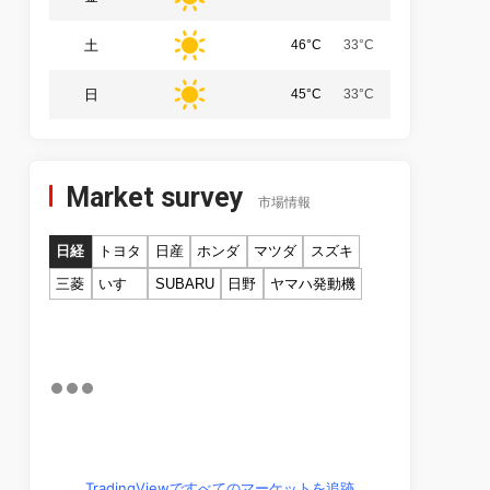
土
46°C
33°C
日
45°C
33°C
Market survey
市場情報
日経
トヨタ
日産
ホンダ
マツダ
スズキ
三菱
いすゞ
SUBARU
日野
ヤマハ発動機
TradingViewですべてのマーケットを追跡