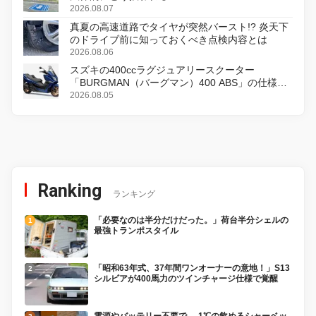
2026.08.07
真夏の高速道路でタイヤが突然バースト!? 炎天下
のドライブ前に知っておくべき点検内容とは
2026.08.06
スズキの400ccラグジュアリースクーター
「BURGMAN（バーグマン）400 ABS」の仕様を
変更し、8月18日に発売
2026.08.05
Ranking
ランキング
「必要なのは半分だけだった。」荷台半分シェルの
最強トランポスタイル
「昭和63年式、37年間ワンオーナーの意地！」S13
シルビアが400馬力のツインチャージ仕様で覚醒
電源やバッテリー不要で、-1℃の飲めるシャーベッ