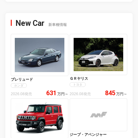
New Car
新車種情報
ＧＲヤリス
プレリュード
トヨタ
ホンダ
631
845
2026.08発売
万円
～
2026.08発売
万円
～
ジープ・アベンジャー