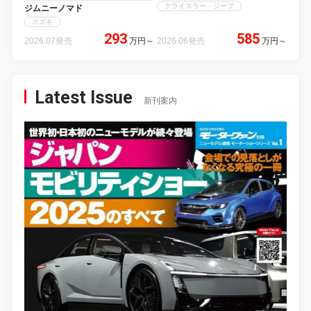
クライスラー・ジープ
ジムニーノマド
スズキ
293
585
2026.07発売
万円
～
2026.06発売
万円
～
Latest Issue
新刊案内