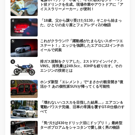
ト状ドリンクを生成。現場作業やアウトドアに「ア
イススラリーメーカー」が便利！
「18歳、父から譲り受けたS130」そこから始まっ
た、ひとりの走り屋とフェアレディZの物語
これがクラウン!?「躍動感がたまらないスポーツエ
ステート！」エッジを強調したエアロに22インチホ
イールで武装
排ガス規制をクリアした、2ストVツインバイク、
VINS。排気量は249.5cc、83HPを絞り出す。その
エンジンの技術とは
ホンダ新型「エレメント」で“まさかの観音開き”復
活か？ あの個性派SUVが帰ってくる可能性
「壊れないハコスカを目指した結果…」エアコン＆
電動パワステ完備、旧車の常識を覆すGT-R仕様のす
べて
「気づけば430セドリック沼にドップリ！」最終型
ターボブロアムをシャコタンで愛し抜く男の物語