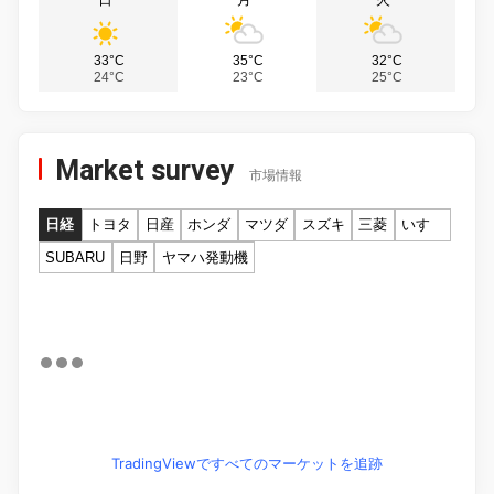
33°C
35°C
32°C
24°C
23°C
25°C
Market survey
市場情報
日経
トヨタ
日産
ホンダ
マツダ
スズキ
三菱
いすゞ
SUBARU
日野
ヤマハ発動機
TradingViewですべてのマーケットを追跡