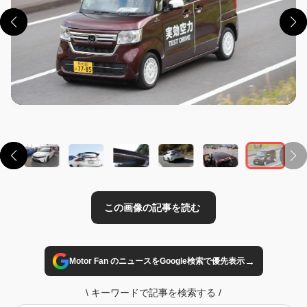
この画像の記事を読む
→
Motor Fan のニュースをGoogle検索で優先表示
\
キーワードで記事を検索する
/