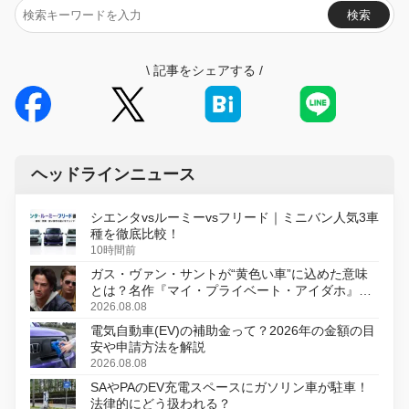
検索
\
記事をシェアする
/
ヘッドラインニュース
シエンタvsルーミーvsフリード｜ミニバン人気3車
種を徹底比較！
10時間前
ガス・ヴァン・サントが“黄色い車”に込めた意味
とは？名作『マイ・プライベート・アイダホ』が
初のデジタルリマスター版で復活
2026.08.08
電気自動車(EV)の補助金って？2026年の金額の目
安や申請方法を解説
2026.08.08
SAやPAのEV充電スペースにガソリン車が駐車！
法律的にどう扱われる？