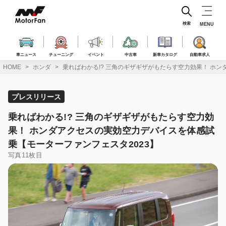
コ
ン
テ
検索
MENU
ン
ツ
へ
車ニュース
チューニング
イベント
中古車
新車カタログ
自動車求人
ス
HOME
ホンダ
乗ればわかる!? 三角のギザギザがもたらす空力効果！ ホ
キ
ッ
プ
プレスリリース
乗ればわかる!? 三角のギザギザがもたらす空力効
果！ ホンダアクセスの実効空力デバイスを体感試
乗【モーターファンフェスタ2023】
写真11枚目