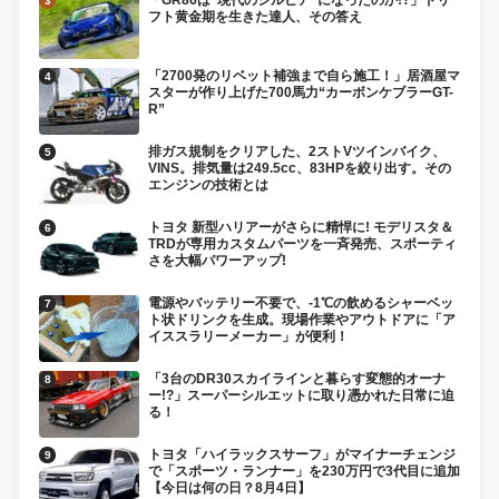
フト黄金期を生きた達人、その答え
「2700発のリベット補強まで自ら施工！」居酒屋マ
スターが作り上げた700馬力“カーボンケブラーGT-
R”
排ガス規制をクリアした、2ストVツインバイク、
VINS。排気量は249.5cc、83HPを絞り出す。その
エンジンの技術とは
トヨタ 新型ハリアーがさらに精悍に! モデリスタ＆
TRDが専用カスタムパーツを一斉発売、スポーティ
さを大幅パワーアップ!
電源やバッテリー不要で、-1℃の飲めるシャーベッ
ト状ドリンクを生成。現場作業やアウトドアに「ア
イススラリーメーカー」が便利！
「3台のDR30スカイラインと暮らす変態的オーナ
ー!?」スーパーシルエットに取り憑かれた日常に迫
る！
トヨタ「ハイラックスサーフ」がマイナーチェンジ
で「スポーツ・ランナー」を230万円で3代目に追加
【今日は何の日？8月4日】