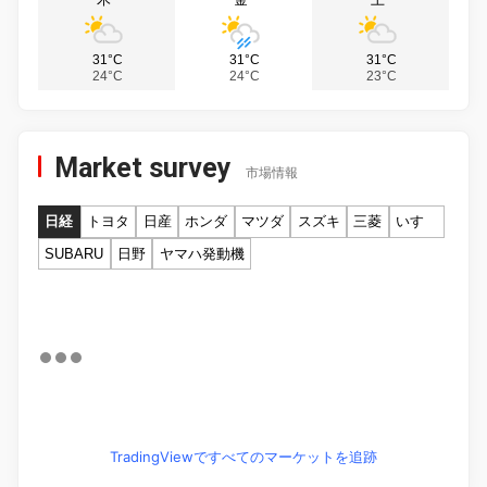
31°C
31°C
31°C
24°C
24°C
23°C
Market survey
市場情報
日経
トヨタ
日産
ホンダ
マツダ
スズキ
三菱
いすゞ
SUBARU
日野
ヤマハ発動機
TradingViewですべてのマーケットを追跡