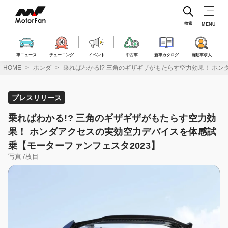
コ
ン
テ
検索
MENU
ン
ツ
へ
車ニュース
チューニング
イベント
中古車
新車カタログ
自動車求人
ス
HOME
ホンダ
乗ればわかる!? 三角のギザギザがもたらす空力効果！ ホ
キ
ッ
プ
プレスリリース
乗ればわかる!? 三角のギザギザがもたらす空力効
果！ ホンダアクセスの実効空力デバイスを体感試
乗【モーターファンフェスタ2023】
写真7枚目