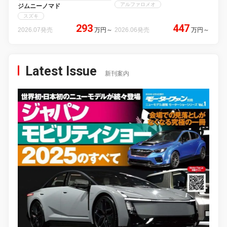
アルファロメオ
ジムニーノマド
スズキ
293
447
2026.07発売
万円
～
2026.06発売
万円
～
Latest Issue
新刊案内