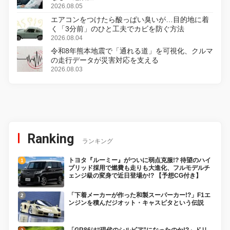
2026.08.05
エアコンをつけたら酸っぱい臭いが…目的地に着
く「3分前」のひと工夫でカビを防ぐ方法
2026.08.04
令和8年熊本地震で「通れる道」を可視化、クルマ
の走行データが災害対応を支える
2026.08.03
Ranking
ランキング
トヨタ『ルーミー』がついに弱点克服!? 待望のハイ
ブリッド採用で燃費も走りも大進化、フルモデルチ
ェンジ級の変身で近日登場か!? 【予想CG付き】
「下着メーカーが作った和製スーパーカー!?」F1エ
ンジンを積んだジオット・キャスピタという伝説
「GR86は“現代のシルビア”になったのか!?」ドリ