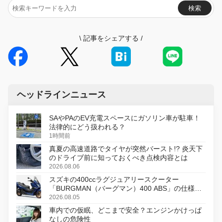
検索
\
記事をシェアする
/
ヘッドラインニュース
SAやPAのEV充電スペースにガソリン車が駐車！
法律的にどう扱われる？
1時間前
真夏の高速道路でタイヤが突然バースト!? 炎天下
のドライブ前に知っておくべき点検内容とは
2026.08.06
スズキの400ccラグジュアリースクーター
「BURGMAN（バーグマン）400 ABS」の仕様を
変更し、8月18日に発売
2026.08.05
車内での仮眠、どこまで安全？エンジンかけっぱ
なしの危険性