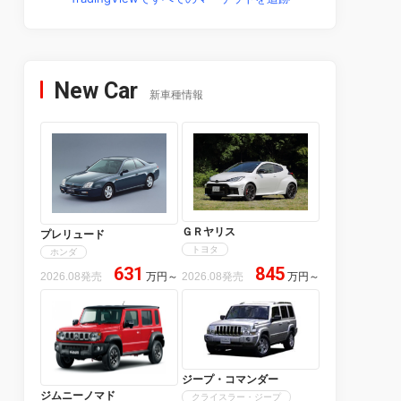
New Car
新車種情報
ＧＲヤリス
プレリュード
トヨタ
ホンダ
631
845
2026.08発売
万円
～
2026.08発売
万円
～
ジープ・コマンダー
ジムニーノマド
クライスラー・ジープ