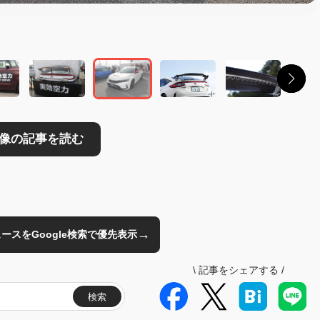
読む
→
のニュースをGoogle検索で優先表示
\
記事をシェアする
/
検索