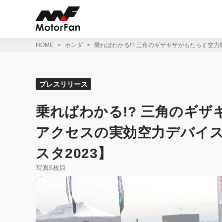
コ
ン
テ
ン
ツ
HOME
ホンダ
乗ればわかる!? 三角のギザギザがもたらす空力
へ
ス
キ
ッ
プレスリリース
プ
乗ればわかる!? 三角のギザ
アクセスの実効空力デバイ
スタ2023】
写真6枚目