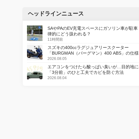
ヘッドラインニュース
SAやPAのEV充電スペースにガソリン車が駐車
律的にどう扱われる？
11時間前
スズキの400ccラグジュアリースクーター
「BURGMAN（バーグマン）400 ABS」の仕
更し、8月18日に発売
2026.08.05
エアコンをつけたら酸っぱい臭いが…目的地に
「3分前」のひと工夫でカビを防ぐ方法
2026.08.04