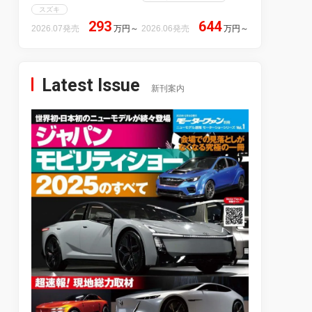
スズキ
293
644
2026.07発売
万円
～
2026.06発売
万円
～
Latest Issue
新刊案内