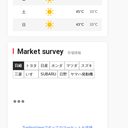
土
45°C
33°C
日
43°C
33°C
Market survey
市場情報
日経
トヨタ
日産
ホンダ
マツダ
スズキ
三菱
いすゞ
SUBARU
日野
ヤマハ発動機
TradingViewですべてのマーケットを追跡