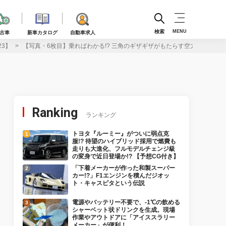
検索
MENU
古車
新車カタログ
自動車求人
3】
【写真・6枚目】乗ればわかる!? 三角のギザギザがもたらす空力効果！ 
Ranking
ランキング
トヨタ『ルーミー』がついに弱点克
服!? 待望のハイブリッド採用で燃費も
走りも大進化、フルモデルチェンジ級
の変身で近日登場か!? 【予想CG付き】
「下着メーカーが作った和製スーパー
カー!?」F1エンジンを積んだジオッ
ト・キャスピタという伝説
電源やバッテリー不要で、-1℃の飲める
シャーベット状ドリンクを生成。現場
作業やアウトドアに「アイススラリー
メーカー」が便利！