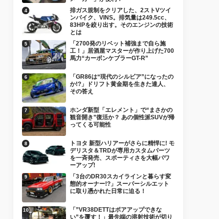
排ガス規制をクリアした、2ストVツイ
ンバイク、VINS。排気量は249.5cc、
83HPを絞り出す。そのエンジンの技術
とは
「2700発のリベット補強まで自ら施
工！」居酒屋マスターが作り上げた700
馬力“カーボンケブラーGT-R”
「GR86は“現代のシルビア”になったの
か!?」ドリフト黄金期を生きた達人、
その答え
ホンダ新型「エレメント」で“まさかの
観音開き”復活か？ あの個性派SUVが帰
ってくる可能性
トヨタ 新型ハリアーがさらに精悍に! モ
デリスタ＆TRDが専用カスタムパーツ
を一斉発売、スポーティさを大幅パワ
ーアップ!
「3台のDR30スカイラインと暮らす変
態的オーナー!?」スーパーシルエット
に取り憑かれた日常に迫る！
「”VR38DETTはボアアップできな
い”を覆す！」最先端の溶射技術が切り