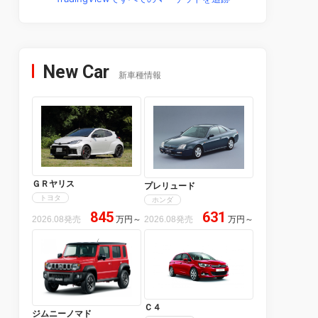
New Car
新車種情報
ＧＲヤリス
プレリュード
トヨタ
ホンダ
845
631
2026.08発売
万円
～
2026.08発売
万円
～
Ｃ４
ジムニーノマド