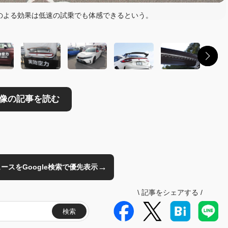
読む
のよる効果は低速の試乗でも体感できるという。
→
のニュースをGoogle検索で優先表示
\
記事をシェアする
/
検索