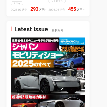
シトロエン
スズキ
293
455
2026.07発売
万円
～
2026.06発売
万円
～
Latest Issue
新刊案内