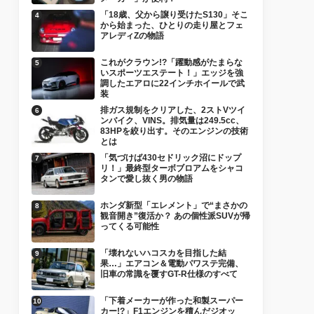
「18歳、父から譲り受けたS130」そこ
から始まった、ひとりの走り屋とフェ
アレディZの物語
これがクラウン!?「躍動感がたまらな
いスポーツエステート！」エッジを強
調したエアロに22インチホイールで武
装
排ガス規制をクリアした、2ストVツイ
ンバイク、VINS。排気量は249.5cc、
83HPを絞り出す。そのエンジンの技術
とは
「気づけば430セドリック沼にドップ
リ！」最終型ターボブロアムをシャコ
タンで愛し抜く男の物語
ホンダ新型「エレメント」で“まさかの
観音開き”復活か？ あの個性派SUVが帰
ってくる可能性
「壊れないハコスカを目指した結
果…」エアコン＆電動パワステ完備、
旧車の常識を覆すGT-R仕様のすべて
「下着メーカーが作った和製スーパー
カー!?」F1エンジンを積んだジオッ