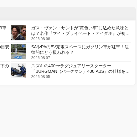
3車
ガス・ヴァン・サントが“黄色い車”に込めた意味と
は？名作『マイ・プライベート・アイダホ』が初の
デジタルリマスター版で復活
2026.08.08
の目安
SAやPAのEV充電スペースにガソリン車が駐車！法
律的にどう扱われる？
2026.08.07
天下の
スズキの400ccラグジュアリースクーター
「BURGMAN（バーグマン）400 ABS」の仕様を変
更し、8月18日に発売
2026.08.05