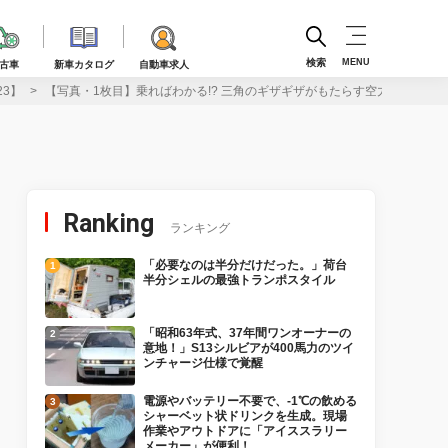
検索
MENU
古車
新車カタログ
自動車求人
3】
【写真・1枚目】乗ればわかる!? 三角のギザギザがもたらす空力効果！ 
Ranking
ランキング
「必要なのは半分だけだった。」荷台
半分シェルの最強トランポスタイル
「昭和63年式、37年間ワンオーナーの
意地！」S13シルビアが400馬力のツイ
ンチャージ仕様で覚醒
電源やバッテリー不要で、-1℃の飲める
シャーベット状ドリンクを生成。現場
作業やアウトドアに「アイススラリー
メーカー」が便利！