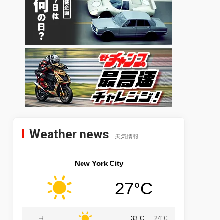
Weather news
天気情報
New York City
27°C
日
33°C
24°C