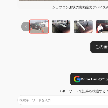
この画像の記事を
シェブロン形状の実効空力デバイス
Motor Fan 
\
キーワードで記事を検索する
/