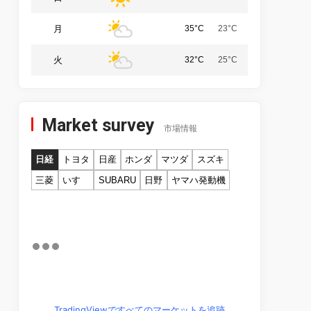
月
35°C
23°C
火
32°C
25°C
Market survey
市場情報
日経
トヨタ
日産
ホンダ
マツダ
スズキ
三菱
いすゞ
SUBARU
日野
ヤマハ発動機
TradingViewですべてのマーケットを追跡