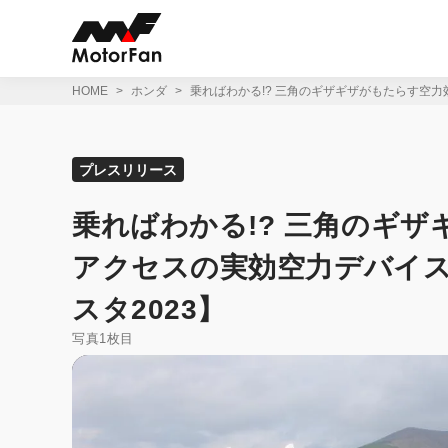
コ
ン
テ
ン
ツ
HOME
ホンダ
乗ればわかる!? 三角のギザギザがもたらす空力
へ
ス
キ
ッ
プレスリリース
プ
乗ればわかる!? 三角のギザ
アクセスの実効空力デバイ
スタ2023】
写真1枚目