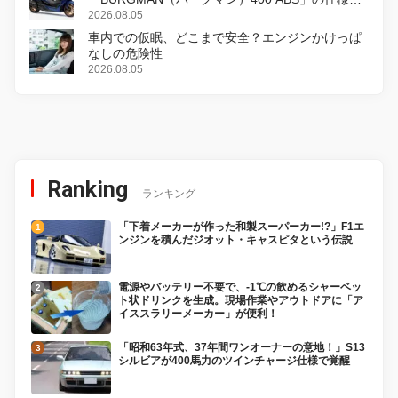
変更し、8月18日に発売
2026.08.05
車内での仮眠、どこまで安全？エンジンかけっぱ
なしの危険性
2026.08.05
Ranking
ランキング
「下着メーカーが作った和製スーパーカー!?」F1エ
ンジンを積んだジオット・キャスピタという伝説
電源やバッテリー不要で、-1℃の飲めるシャーベッ
ト状ドリンクを生成。現場作業やアウトドアに「ア
イススラリーメーカー」が便利！
「昭和63年式、37年間ワンオーナーの意地！」S13
シルビアが400馬力のツインチャージ仕様で覚醒