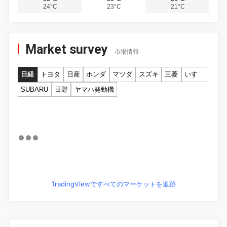
24°C
23°C
21°C
Market survey
市場情報
日経
トヨタ
日産
ホンダ
マツダ
スズキ
三菱
いすゞ
SUBARU
日野
ヤマハ発動機
TradingViewですべてのマーケットを追跡