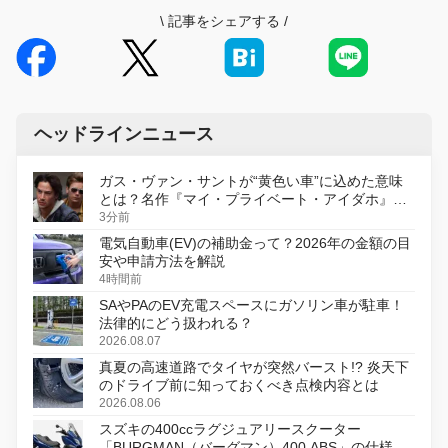
\
記事をシェアする
/
ヘッドラインニュース
ガス・ヴァン・サントが“黄色い車”に込めた意味
とは？名作『マイ・プライベート・アイダホ』が
初のデジタルリマスター版で復活
3分前
電気自動車(EV)の補助金って？2026年の金額の目
安や申請方法を解説
4時間前
SAやPAのEV充電スペースにガソリン車が駐車！
法律的にどう扱われる？
2026.08.07
真夏の高速道路でタイヤが突然バースト!? 炎天下
のドライブ前に知っておくべき点検内容とは
2026.08.06
スズキの400ccラグジュアリースクーター
「BURGMAN（バーグマン）400 ABS」の仕様を