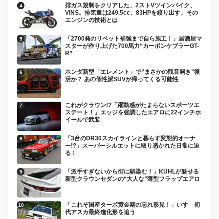
排ガス規制をクリアした、2ストVツインバイク、
VINS。排気量は249.5cc、83HPを絞り出す。その
エンジンの技術とは
「2700発のリベット補強まで自ら施工！」居酒屋マ
スターが作り上げた700馬力“カーボンケブラーGT-
R”
ホンダ新型「エレメント」で“まさかの観音開き”復
活か？ あの個性派SUVが帰ってくる可能性
これがクラウン!?「躍動感がたまらないスポーツエ
ステート！」エッジを強調したエアロに22インチホ
イールで武装
「3台のDR30スカイラインと暮らす変態的オーナ
ー!?」スーパーシルエットに取り憑かれた日常に迫
る！
「派手すぎないから街に馴染む！」KUHLが魅せる
新型クラウンセダンの“大人な”薄型フラップエアロ
「これぞ国産ターボ黄金期の忘れ形見！」いすゞ初
代アスカ最終進化形を追う