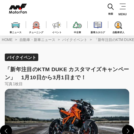
コ
ン
テ
検索
MENU
ン
ツ
へ
車ニュース
チューニング
イベント
中古車
新車カタログ
自動車求人
ス
HOME
自動車・新車ニュース
バイクイベント
「新年注目のKTM DU
キ
ッ
プ
バイクイベント
「新年注目のKTM DUKE カスタマイズキャンペー
ン」 1月10日から3月1日まで！
写真1枚目