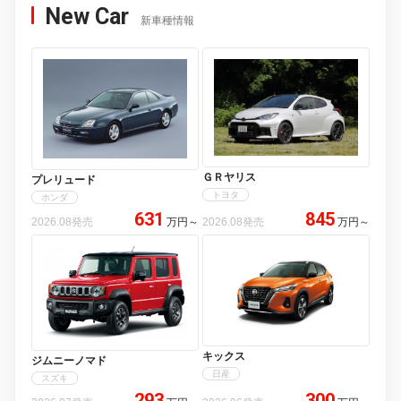
New Car
新車種情報
ＧＲヤリス
プレリュード
トヨタ
ホンダ
631
845
2026.08発売
万円
～
2026.08発売
万円
～
キックス
ジムニーノマド
日産
スズキ
293
300