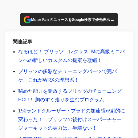
していった。チョイスした足まわりはブリッツの車高調「ダ
ンパーZZ‐R」のリフトアップモデル。2021年春に走行距離
約1万キロ程度で車高調へと変更。それから約2年半。担当霜
→
Motor Fan のニュースをGoogle検索で優先表示
田の足グルマとなりつつあるハリアーは、すでに走行距離は
7万キロ。つまり車高調へと交換してから6万キロほど走った
ことになる。装着した当初は、推奨車高である前後ともに＋
関連記事
32ミリに設定。それから1年ほど経った後、別撮影の都合上
なるほど！ ブリッツ、レクサスLMに高級ミニバ
車高はノーマル近くまで落としている。そんな車高調の状態
ンへの新しいカスタムの提案を凝縮！
をチェックしてみた。
ブリッツの多彩なチューニングパーツで完パ
ケ、これがWRXの理想系！
秘めた能力を開放するブリッツのチューニング
ECU！ 胸のすく走りを生むプログラム
150ランドクルーザー・プラドの加速感が劇的に
変わった！ ブリッツの後付けスーパーチャー
ジャーキットの実力は、半端ない！