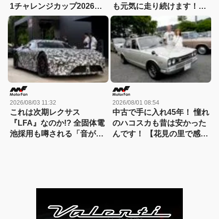
1チャレンジカップ2026」
も元気に走り続けます！
が8月22日に開催！
【花見の里で感謝の集いや
ります！】
2026/08/03 11:32
2026/08/01 08:54
これは次期レクサス
中古で手に入れ45年！ 憧れ
『LFA』なのか!? 全固体電
のハコスカも昔は安かった
池採用も噂される「音がし
んです！ 【花見の里で感謝
ない」謎の次世代スーパー
の集いやります！】
カーの正体を探る! 【現地
写真付き】