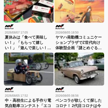
2026/08/07 17:05
2026/08/05 18:50
夏休みは「食べて美味し
ヤマハ発動機コミュニケー
い！」「もらって嬉し
ションプラザでZ世代向け
い！」「遊んで楽しい！」
体験型企画「謎とめぐる記
GAZOO Racingとコラボす
憶の旅」が実施中！
るスシローへGO！
2026/08/05 17:52
2026/08/05 08:56
中・高校生による手作り電
ベンコラが欲しくて探した
気自動車コンテスト「エコ
コロナ！ 2代目コロナは今