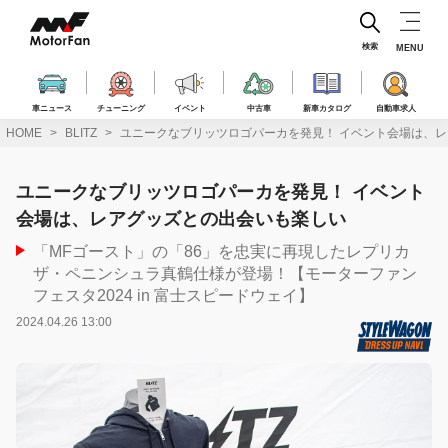
コ
ン
テ
検索
MENU
ン
ツ
へ
車ニュース
チューニング
イベント
中古車
新車カタログ
自動車求人
ス
HOME
BLITZ
ユニークなブリッツロゴパーカを発見！ イベント会場は、
キ
ッ
プ
ユニークなブリッツロゴパーカを発見！ イベント
会場は、レアグッズとの出会いも楽しい
「MFゴースト」の「86」を忠実に再現したレプリカ
ザ・ペニンシュラ真鶴仕様が登場！【モーターファン
フェスタ2024 in 富士スピードウェイ】
2024.04.26 13:00