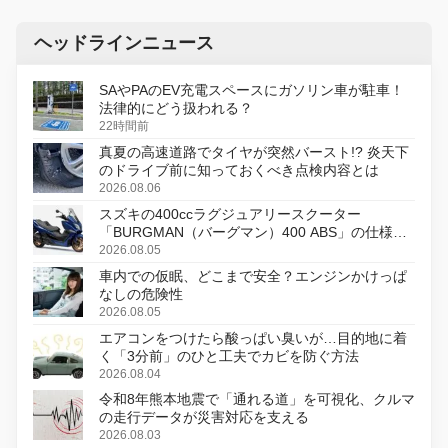
ヘッドラインニュース
SAやPAのEV充電スペースにガソリン車が駐車！
法律的にどう扱われる？
22時間前
真夏の高速道路でタイヤが突然バースト!? 炎天下
のドライブ前に知っておくべき点検内容とは
2026.08.06
スズキの400ccラグジュアリースクーター
「BURGMAN（バーグマン）400 ABS」の仕様を
変更し、8月18日に発売
2026.08.05
車内での仮眠、どこまで安全？エンジンかけっぱ
なしの危険性
2026.08.05
エアコンをつけたら酸っぱい臭いが…目的地に着
く「3分前」のひと工夫でカビを防ぐ方法
2026.08.04
令和8年熊本地震で「通れる道」を可視化、クルマ
の走行データが災害対応を支える
2026.08.03