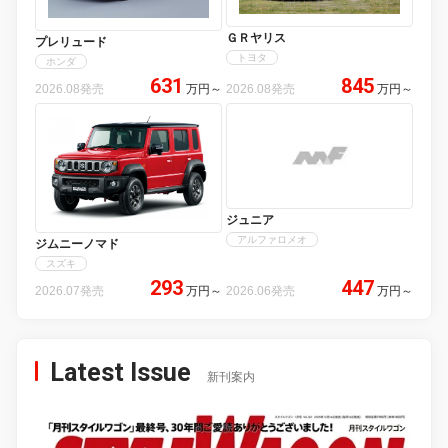
ＧＲヤリス
プレリュード
トヨタ
ホンダ
631
845
2026.08発売
万円
～
2026.08発売
万円
～
ジュニア
アルファロメオ
ジムニーノマド
スズキ
293
447
2026.07発売
万円
～
2026.06発売
万円
～
Latest Issue
新刊案内