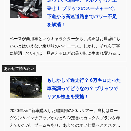
走っている間中、トルクずっと上
乗せ！ ブリッツのスーチャーで、
下道から高速道路までパワー不足
を解消！
ベースが商用車というキャラクターから、純正はお世辞にも
いいとはいえない乗り味のハイエース。しかし、それら丁寧
に解消していけば、見違えるほどの乗り味に生まれ変わる。
早速、サスペンションを中心とした、ハイエースを気持ちよ
く走らせるためのチューンアップ最新事情にクローズアッ
あわせて読みたい
プ！
もしかして過走行？ 6万キロ走った
車高調ってどうなの？ ブリッツで
リアル検査を実施！
2020年秋に新車購入した編集部の80ハリアー。当初はロー
ダウン＆インチアップかなとSUV定番のカスタムプランを考
えていたが、ブームもあり、あえてのオフ仕様へとカスタム