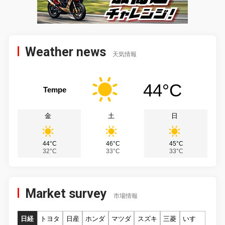
Weather news
天気情報
44°C
Tempe
金
土
日
44°C
46°C
45°C
32°C
33°C
33°C
Market survey
市場情報
日経
トヨタ
日産
ホンダ
マツダ
スズキ
三菱
いすゞ