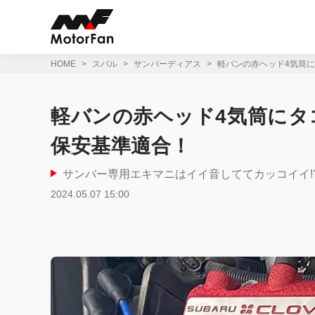
コ
ン
テ
ン
ツ
HOME
スバル
サンバーディアス
軽バンの赤ヘッド4気筒
へ
ス
キ
軽バンの赤ヘッド4気筒にタ
ッ
プ
保安基準適合！
サンバー専用エキマニはイイ音しててカッコイイ!
2024.05.07 15:00