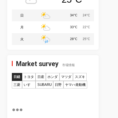
日
34°C
24°C
月
33°C
22°C
火
28°C
25°C
Market survey
市場情報
日経
トヨタ
日産
ホンダ
マツダ
スズキ
三菱
いすゞ
SUBARU
日野
ヤマハ発動機