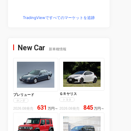
TradingViewですべてのマーケットを追跡
New Car
新車種情報
ＧＲヤリス
プレリュード
トヨタ
ホンダ
631
845
2026.08発売
万円
～
2026.08発売
万円
～