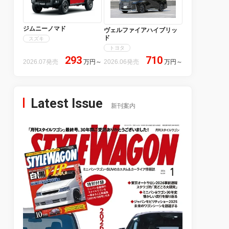
ジムニーノマド
ヴェルファイアハイブリッ
ド
スズキ
トヨタ
293
710
2026.07発売
万円
～
2026.06発売
万円
～
Latest Issue
新刊案内