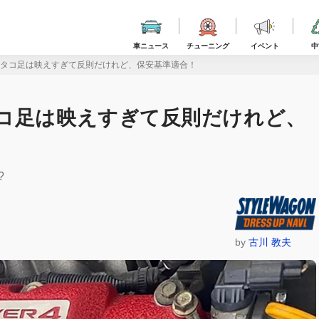
車ニュース
チューニング
イベント
中
にタコ足は映えすぎて反則だけれど、保安基準適合！
コ足は映えすぎて反則だけれど、
?
by
古川 教夫