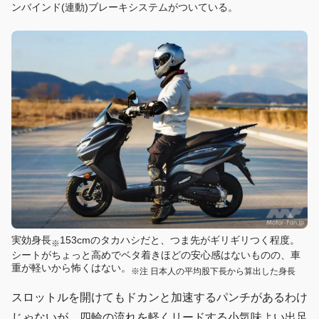
ンバインド(連動)ブレーキシステムがついている。
実効身長
153cmのタカハシだと、つま先がギリギリつく程度。
※
シートがちょっと高めでベタ着きほどの安心感はないものの、車
重が軽いから怖くはない。
※注 日本人の平均股下長から算出した身長
スロットルを開けてもドカンと加速するパンチがあるわけ
じゃないが、四輪の流れを軽くリードする小気味よい出足