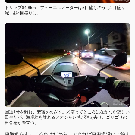
トリップ64.8km、フューエルメーターは5目盛りのうち1目盛り
減、残4目盛りに。
国道1号を離れ、安宿をめざす。湘南ってところはなかなか寂しい
田舎だが、海岸線を離れるとオシャレ感が消え去り、ゴリゴリの
田舎感が際立つ。
東海道を走ってるわけだから、できれば東海道沿いで泊ま