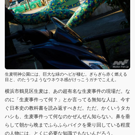
生麦明神公園には、巨大な緑のヘビが棲む。ぎらぎら赤く燃える
目と、のたうつようなウネウネ感がけっこうガチでこええ。
横浜市鶴見区生麦は、あの超有名な生麦事件の現場だ。な
のに「生麦事件って何？」とか言ってる無知な人は、今す
ぐ日本史の教科書を読み返すべきだ。ただ、かくいうタカ
ハシも、生麦事件って何なのかぜんぜん知らない。鼻を垂
らして朝から晩までふらふらバイクを乗り回している程度
の人物には、とくに必要な知識でもないんだろう。