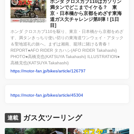
ホンダ クロスカブ110はガソリン
満タンでどこまでイケる？ 東
京・日本橋から京都をめざす東海
道ガス欠チャレンジ第8弾！[1日
目]
ホンダ クロスカブ110を駆り、東京・日本橋から京都をめざ
す、満タンきっちり使い切りの東海道ワンウェイ・アタック
＆聖地巡礼の旅へ。まずは湘南、籠球に賭ける青春！
REPORT●AFO RIDER タカハシ(AFO RIDER Takahashi)
PHOTO●高橋克也(KATSUYA Takahashi) ILLUSTRATION●
高橋克也(KATSUYA Takahashi)
https://motor-fan.jp/bikes/article/126797
https://motor-fan.jp/bikes/article/45304
ガス欠ツーリング
連載