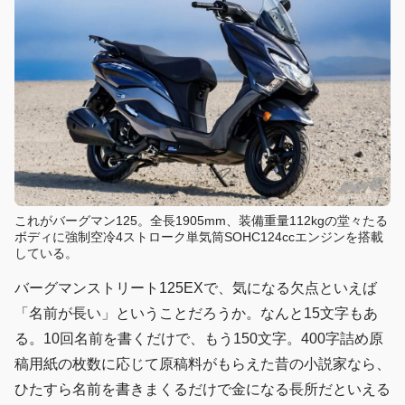
これがバーグマン125。全長1905mm、装備重量112kgの堂々たる
ボディに強制空冷4ストローク単気筒SOHC124ccエンジンを搭載
している。
バーグマンストリート125EXで、気になる欠点といえば
「名前が長い」ということだろうか。なんと15文字もあ
る。10回名前を書くだけで、もう150文字。400字詰め原
稿用紙の枚数に応じて原稿料がもらえた昔の小説家なら、
ひたすら名前を書きまくるだけで金になる長所だといえる