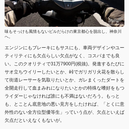
味もそっけも風情もないビルだらけの東京都心を脱出し、神奈川
へ。
エンジンにもブレーキにもサスにも、車両デザインやユー
ティリティにも欠点らしい欠点がなく、コスパまでも良
い。このクオリティで31万7900円(税抜)。発進するたびに
サオ立ちウイリーしたいとか、峠でガリガリ火花を散らし
て街道レーサーを気取りたいとか、ガレまくったダートを
全開走行して血まみれになりたいとかの特殊な嗜好をもつ
ライダーじゃなければ誰にも不満はないだろう。もっと
も、とことん底意地の悪い見方をしたければ、「とくに意
外性のない全方位型優等生」っていう点が、欠点といえば
欠点だといえなくもないが。