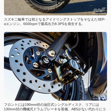
スズキ二輪車では初となるアイドリングストップをそなえたSEP-
αエンジン。6500rpmで最高出力8.3PSを発生する。
フロントには190mm径の油圧式シングルディスク、リアには
130mm径の機械式ドラムブレーキを装備。ABSがない代わりにコ