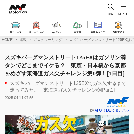
コ
ン
テ
検索
MENU
ン
ツ
へ
車ニュース
チューニング
イベント
中古車
新車カタログ
自動車求人
ス
HOME
連載
ガス欠ツーリング
スズキバーグマンストリート125EXは
キ
ッ
プ
スズキバーグマンストリート125EXはガソリン満
タンでどこまでイケる？ 東京・日本橋から京都
をめざす東海道ガス欠チャレンジ第9弾！[1日目]
スズキ バーグマンストリート125EXでガス欠するまで
走ってみた。｜東海道ガス欠チャレンジ⑨[Part1]
2025.04.14 07:55
by
AFO RIDER タカハシ