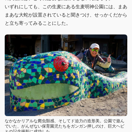
いずれにしても、この生麦にある生麦明神公園には、まあ
まあな大蛇が設置されていると聞きつけ、せっかくだから
と立ち寄ってみることにした。
なかなかリアルな爬虫類感、そしてド迫力の造形美。公園で遊ん
でいた、がんぜない保育園児たちをガンガン押しのけ、巨大ヘビ
との記念撮影に成功した。