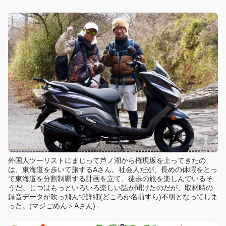
外国人ツーリストにまじって芦ノ湖から権現坂を上ってきたの
は、東海道を歩いて旅するAさん。社会人だが、長めの休暇をとっ
て東海道を分割制覇する計画を立て、徒歩の旅を楽しんでいるそ
うだ。じつはもっといろいろ楽しい話が聞けたのだが、取材時の
録音データが吹っ飛んで詳細(どころか名前すら)不明となってしま
った。(マジごめん＞Aさん)