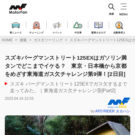
コ
ン
テ
検索
MENU
ン
ツ
へ
車ニュース
チューニング
イベント
中古車
新車カタログ
自動車求人
ス
HOME
連載
ガス欠ツーリング
スズキバーグマンストリート125EXは
キ
ッ
プ
スズキバーグマンストリート125EXはガソリン満
タンでどこまでイケる？ 東京・日本橋から京都
をめざす東海道ガス欠チャレンジ第9弾！[2日目]
スズキ バーグマンストリート125EXでガス欠するまで
走ってみた。｜東海道ガス欠チャレンジ⑨[Part2]
2025.04.16 22:55
by
AFO RIDER タカハシ