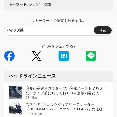
キーワード:
バイク試乗
\
キーワードで記事を検索する
/
検索
\
記事をシェアする
/
ヘッドラインニュース
真夏の高速道路でタイヤが突然バースト!? 炎天下
のドライブ前に知っておくべき点検内容とは
7時間前
スズキの400ccラグジュアリースクーター
「BURGMAN（バーグマン）400 ABS」の仕様を
変更し、8月18日に発売
2026.08.05