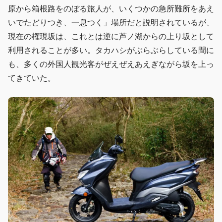
原から箱根路をのぼる旅人が、いくつかの急所難所をあえ
いでたどりつき、一息つく」場所だと説明されているが、
現在の権現坂は、これとは逆に芦ノ湖からの上り坂として
利用されることが多い。タカハシがぶらぶらしている間に
も、多くの外国人観光客がぜえぜえあえぎながら坂を上っ
てきていた。