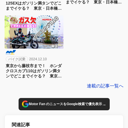
までイケる？ 東京・日本橋か
125EXはガソリン満タンでどこ
ら京都をめざす東海道ガス欠チ
までイケる？ 東京・日本橋か
ャレンジ第9弾！[1日目]
ら京都をめざす東海道ガス欠チ
ャレンジ第9弾！[2日目]
バイク試乗
2024.12.10
東京から藤枝市まで！ ホンダ
クロスカブ110はガソリン満タ
ンでどこまでイケる？ 東京・
日本橋から京都をめざす東海道
連載の記事一覧へ
ガス欠チャレンジ第8弾[3日目]
→
Motor Fan のニュースをGoogle検索で優先表示
関連記事