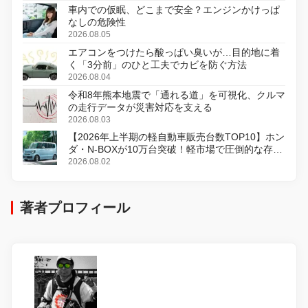
車内での仮眠、どこまで安全？エンジンかけっぱ
なしの危険性
2026.08.05
エアコンをつけたら酸っぱい臭いが…目的地に着
く「3分前」のひと工夫でカビを防ぐ方法
2026.08.04
令和8年熊本地震で「通れる道」を可視化、クルマ
の走行データが災害対応を支える
2026.08.03
【2026年上半期の軽自動車販売台数TOP10】ホン
ダ・N-BOXが10万台突破！軽市場で圧倒的な存在
感
2026.08.02
著者プロフィール