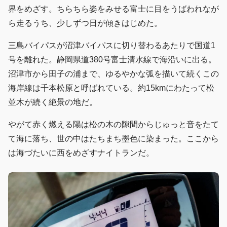
界をめざす。ちらちら姿をみせる富士に目をうばわれなが
ら走るうち、少しずつ日が傾きはじめた。
三島バイパスが沼津バイパスに切り替わるあたりで国道1
号を離れた。静岡県道380号富士清水線で海沿いに出る。
沼津市から田子の浦まで、ゆるやかな弧を描いて続くこの
海岸線は千本松原と呼ばれている。約15kmにわたって松
並木が続く絶景の地だ。
やがて赤く燃える陽は松の木の隙間からじゅっと音をたて
て海に落ち、世の中はたちまち墨色に染まった。ここから
は海づたいに西をめざすナイトランだ。