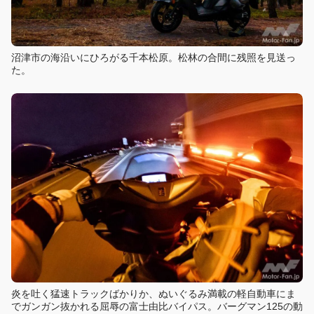
沼津市の海沿いにひろがる千本松原。松林の合間に残照を見送っ
た。
炎を吐く猛速トラックばかりか、ぬいぐるみ満載の軽自動車にま
でガンガン抜かれる屈辱の富士由比バイパス。バーグマン125の動