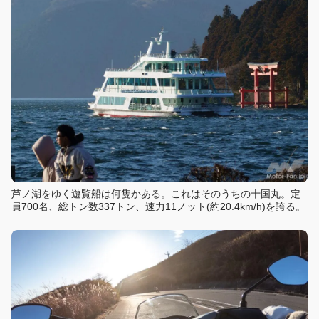
芦ノ湖をゆく遊覧船は何隻かある。これはそのうちの十国丸。定
員700名、総トン数337トン、速力11ノット(約20.4km/h)を誇る。