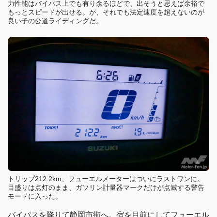
力性能はバイパス上でも有り余るほどで、出そうと思えば余裕で
もっとスピードが出せる。が、それでも法定速度を超えないのが
良い子の公道ライディングだ。
トリップ212.2km、フューエルメーターはついにラストワンに。
目盛りは点灯のまま、ガソリン計量器マークだけが点滅する警告
モードに入った。
バイパスを降りて静岡市街へ。宿を目前にしてフューエル