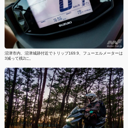
沼津市内、沼津城跡付近でトリップ169.9、フューエルメーターは
3減って残2に。