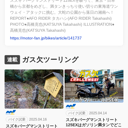
スズキ バーグマンストリート125EXを駆って、東京・日本
橋から京都をめざし、満タンきっちり使い切りの東海道ワン
ウェイ・アタックに挑む。大蛇の公園から落日の湘南へ！
REPORT●AFO RIDER タカハシ(AFO RIDER Takahashi)
PHOTO●高橋克也(KATSUYA Takahashi) ILLUSTRATION●
高橋克也(KATSUYA Takahashi)
https://motor-fan.jp/bikes/article/141737
ガス欠ツーリング
連載
バイク試乗
2025.04.14
バイク試乗
2025.04.16
スズキバーグマンストリート
125EXはガソリン満タンでどこ
スズキバーグマンストリート