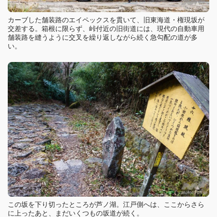
カーブした舗装路のエイペックスを貫いて、旧東海道・権現坂が
交差する。箱根に限らず、峠付近の旧街道には、現代の自動車用
舗装路を縫うように交叉を繰り返しながら続く急勾配の道が多
い。
この坂を下り切ったところが芦ノ湖。江戸側へは、ここからさら
に上ったあと、まだいくつもの坂道が続く。