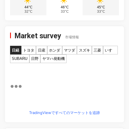
44°C
46°C
45°C
32°C
33°C
33°C
Market survey
市場情報
日経
トヨタ
日産
ホンダ
マツダ
スズキ
三菱
いすゞ
SUBARU
日野
ヤマハ発動機
TradingViewですべてのマーケットを追跡