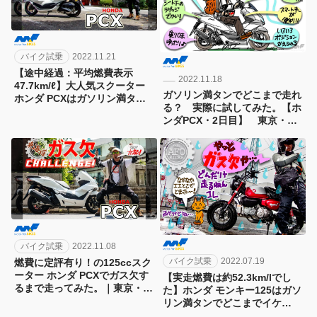
バイク試乗
2022.11.21
【途中経過：平均燃費表示
2022.11.18
47.7km/ℓ】大人気スクーター
ガソリン満タンでどこまで走れ
ホンダ PCXはガソリン満タン
る？ 実際に試してみた。【ホ
でどこまでイケますか？ 東
ンダPCX・2日目】 東京・日
京・日本橋から京都をめざす東
本橋から京都をめざす東海道ガ
海道ガス欠チャレンジ第4弾！
ス欠チャレンジ第4弾！
[3日目]
バイク試乗
2022.11.08
バイク試乗
2022.07.19
燃費に定評有り！の125ccスク
ーター ホンダ PCXでガス欠す
【実走燃費は約52.3km/lでし
るまで走ってみた。｜東京・日
た】ホンダ モンキー125はガソ
本橋から京都をめざす東海道ガ
リン満タンでどこまでイケ
ス欠チャレンジ第4弾！[1日目]
る？ 東京・日本橋から京都を