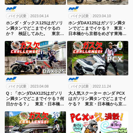
バイク試乗
2023.04.14
バイク試乗
2023.04.10
ホンダ・ダックス125はガソリ
ホンダDAX125はガソリン満タ
ン満タンでどこまでイケるの
ンでどこまでイケる？ 東京・
か？ 検証してみた。 東京・
日本橋から京都をめざす東海道
日本橋から京都をめざす東海道
ガス欠チャレンジ第5弾！[2日
ガス欠チャレンジ第5弾！[3日
目]
目]
バイク試乗
2023.04.08
バイク試乗
2022.11.24
Q：「ホンダDAX125はガソリ
大人気スクーター ホンダ PCX
ン満タンでどこまでイケる？何
はガソリン満タンでどこまでイ
日かかる？」 東京・日本橋か
ケる？ 東京・日本橋から京都
ら京都をめざしてみた。｜東海
をめざす東海道ガス欠チャレン
道ガス欠チャレンジ第5弾！[1
ジ第4弾！[4日目]
日目]