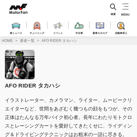
コ
ン
テ
検索
MENU
ン
ツ
へ
車ニュース
チューニング
イベント
中古車
新車カタログ
自動車求人
ス
HOME
著者一覧
AFO RIDER タカハシ
キ
ッ
プ
AFO RIDER タカハシ
イラストレーター、カメラマン、ライター、ムービークリ
エイターなど、世間をあざむく幾つもの顔をもつが、その
正体はたんなる万年バイク初心者。長年にわたりモトクロ
スとレーシングカートを愛好してきたくせに、ライディン
グ＆ドライビングテクニックはお粗末の一語に尽きる。