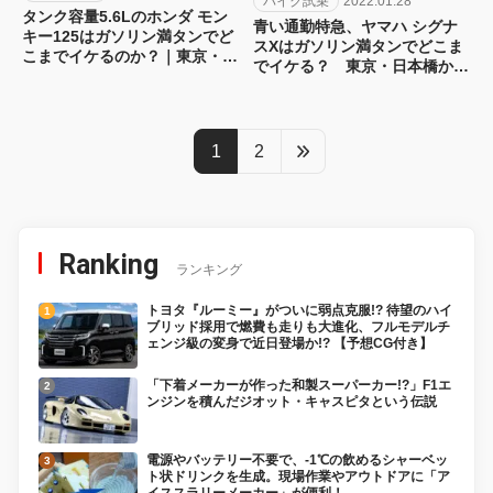
バイク試乗
2022.01.28
タンク容量5.6Lのホンダ モン
青い通勤特急、ヤマハ シグナ
キー125はガソリン満タンでど
スXはガソリン満タンでどこま
こまでイケるのか？｜東京・日
でイケる？ 東京・日本橋から
本橋から京都をめざす東海道ガ
京都をめざす東海道ガス欠チャ
ス欠チャレンジ第3弾！[1日目]
レンジ第2弾！[インプレ]
1
2
Ranking
ランキング
トヨタ『ルーミー』がついに弱点克服!? 待望のハイ
ブリッド採用で燃費も走りも大進化、フルモデルチ
ェンジ級の変身で近日登場か!? 【予想CG付き】
「下着メーカーが作った和製スーパーカー!?」F1エ
ンジンを積んだジオット・キャスピタという伝説
電源やバッテリー不要で、-1℃の飲めるシャーベッ
ト状ドリンクを生成。現場作業やアウトドアに「ア