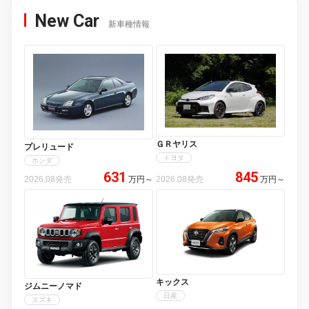
New Car
新車種情報
ＧＲヤリス
プレリュード
トヨタ
ホンダ
631
845
2026.08発売
万円
～
2026.08発売
万円
～
キックス
ジムニーノマド
日産
スズキ