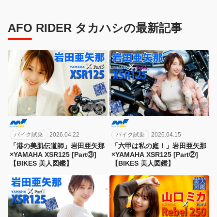
AFO RIDER タカハシの最新記事
バイク試乗
2026.04.22
バイク試乗
2026.04.15
「港の美肌伝道師」岩田亜矢那
「六甲は私の庭！」岩田亜矢那
×YAMAHA XSR125 [Part③]
×YAMAHA XSR125 [Part②]
【BIKES 美人図鑑】
【BIKES 美人図鑑】