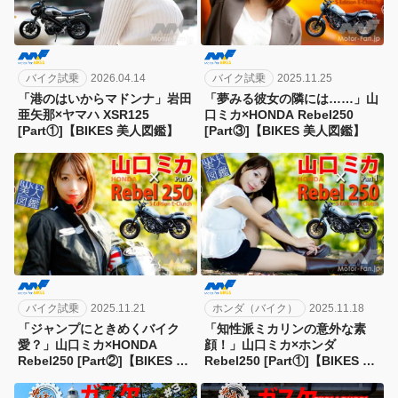
バイク試乗
2026.04.14
バイク試乗
2025.11.25
「港のはいからマドンナ」岩田
「夢みる彼女の隣には……」山
亜矢那×ヤマハ XSR125
口ミカ×HONDA Rebel250
[Part①]【BIKES 美人図鑑】
[Part③]【BIKES 美人図鑑】
バイク試乗
2025.11.21
ホンダ（バイク）
2025.11.18
「ジャンプにときめくバイク
「知性派ミカリンの意外な素
愛？」山口ミカ×HONDA
顔！」山口ミカ×ホンダ
Rebel250 [Part②]【BIKES 美
Rebel250 [Part①]【BIKES 美
人図鑑】
人図鑑】