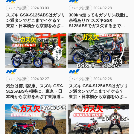
バイク試乗
2024.03.03
バイク試乗
2024.02.28
スズキ GSX-S125ABSはガソリ
300km走ってもガソリン残量に
ン満タンでどこまでイケる？
余裕あり!? スズキGSX-
東京・日本橋から京都をめざす
S125ABSでガス欠するまで走
東海道ガス欠チャレンジ第6
ってみた。｜東海道ガス欠チャ
弾！[４日目]
レンジ [Part03]
バイク試乗
2024.02.27
バイク試乗
2024.02.26
気分は徳川家康。スズキ GSX-
スズキ GSX-S125ABSはガソリ
S125ABSを相棒に、東京・日
ン満タンでどこまでイケる？
本橋から京都をめざす東海道ガ
東京・日本橋から京都をめざ
ス欠チャレンジ第6弾［2日目］
す、東海道ガス欠チャレンジ第
6弾[1日目]