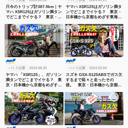
バイク試乗
2024.06.22
バイク試乗
2024.06.21
只今のトリップ計387.9km｜ヤ
ヤマハ XSR125はガソリン満タ
マハ XSR125はガソリン満タン
ンでどこまでイケる？ 東京・
でどこまでイケる？ 東京・日
日本橋から京都をめざす東海道
本橋から京都をめざす東海道ガ
ガス欠チャレンジ第7弾！[2日
ス欠チャレンジ第7弾！[3日目]
目]
バイク試乗
2024.03.04
バイク試乗
2024.06.20
スズキ GSX-S125ABSでガス欠
ヤマハ 「XSR125」、ガソリン
するまで延々と走ったその
満タンでどこまでイケる？ 東
後。 東京・日本橋から京都を
京・日本橋から京都をめざす東
めざす東海道ガス欠チャレンジ
海道ガス欠チャレンジ第7弾！
第6弾！[5日目]
[1日目]