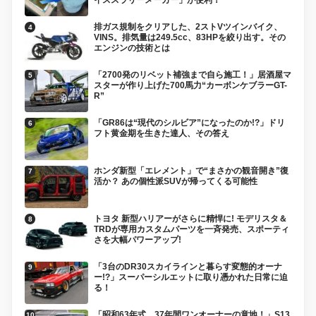
イススラリーメーカー」が便利！
排ガス規制をクリアした、2ストVツインバイク、
VINS。排気量は249.5cc、83HPを絞り出す。その
エンジンの技術とは
「2700発のリベット補強まで自ら施工！」居酒屋マ
スターが作り上げた700馬力“カーボンケブラーGT-
R”
「GR86は“現代のシルビア”になったのか!?」ドリ
フト黄金期を生きた達人、その答え
ホンダ新型「エレメント」で“まさかの観音開き”復
活か？ あの個性派SUVが帰ってくる可能性
トヨタ 新型ハリアーがさらに精悍に! モデリスタ＆
TRDが専用カスタムパーツを一斉発売、スポーティ
さを大幅パワーアップ!
「3台のDR30スカイラインと暮らす変態的オーナ
ー!?」スーパーシルエットに取り憑かれた日常に迫
る！
「昭和63年式、37年間ワンオーナーの意地！」S13