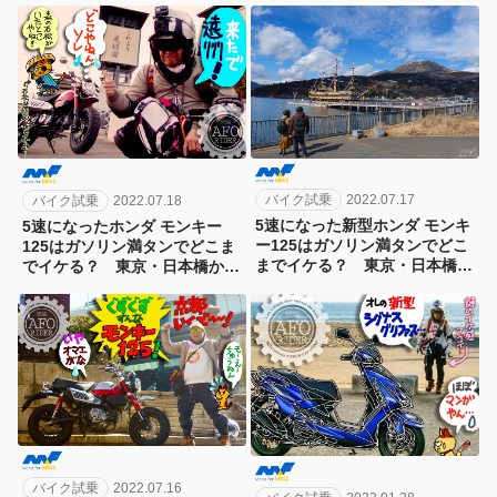
めざす東海道ガス欠チャレンジ
第3弾！[最終日・4日目]
バイク試乗
2022.07.17
バイク試乗
2022.07.18
5速になった新型ホンダ モンキ
5速になったホンダ モンキー
ー125はガソリン満タンでどこ
125はガソリン満タンでどこま
までイケる？ 東京・日本橋か
でイケる？ 東京・日本橋から
ら京都をめざす東海道ガス欠チ
250kmでもまだまだ走る走る!?
ャレンジ第3弾！[2日目]
[3日目]
バイク試乗
2022.07.16