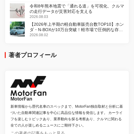
令和8年熊本地震で「通れる道」を可視化、クルマ
の走行データが災害対応を支える
2026.08.03
【2026年上半期の軽自動車販売台数TOP10】ホン
ダ・N-BOXが10万台突破！軽市場で圧倒的な存在
感
2026.08.02
著者プロフィール
MotorFan
新車情報から歴代名車のスペックまで、MotorFan独自取材と分析に基
づいた自動車関連記事を中心に高品位な情報を発信します。 カーライ
フを楽しむトピックあり、業界動向を探る考察あり、クルマに関わる
全ての人が楽しめるニュースにご期待下さい。
この著者の記事をもっと見る