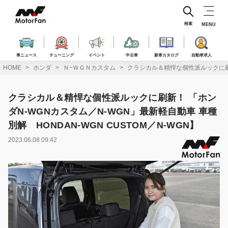
コ
ン
テ
検索
MENU
ン
ツ
へ
車ニュース
チューニング
イベント
中古車
新車カタログ
自動車求人
ス
HOME
ホンダ
Ｎ−ＷＧＮカスタム
クラシカル＆精悍な個性派ルックに刷新！
キ
ッ
プ
クラシカル＆精悍な個性派ルックに刷新！ 「ホン
ダN-WGNカスタム／N-WGN」最新軽自動車 車種
別解 HONDAN-WGN CUSTOM／N-WGN】
2023.06.08 09:42