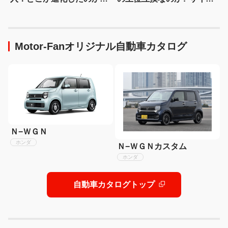
代とエンジン車同士で比較
ズ・装備・走り・価格を徹
底比較して分かった決定的
な違い 【新型ハイラックス
徹底比較】
Motor-Fanオリジナル自動車カタログ
Ｎ−ＷＧＮ
ホンダ
Ｎ−ＷＧＮカスタム
ホンダ
自動車カタログトップ