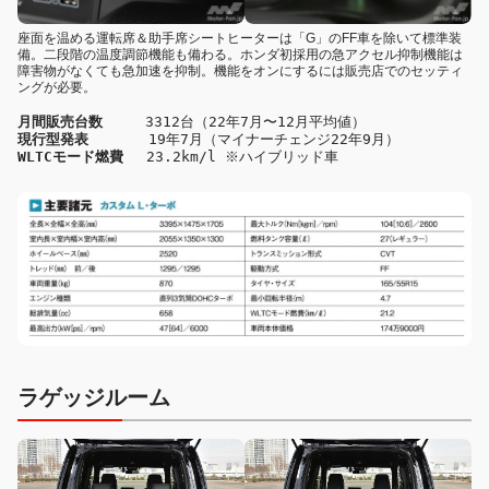
座面を温める運転席＆助手席シートヒーターは「G」のFF車を除いて標準装
備。二段階の温度調節機能も備わる。ホンダ初採用の急アクセル抑制機能は
障害物がなくても急加速を抑制。機能をオンにするには販売店でのセッティ
ングが必要。
月間販売台数
現行型発表　
WLTCモード燃費
ラゲッジルーム