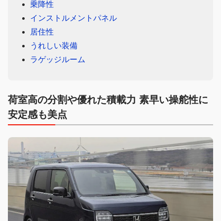
乗降性
インストルメントパネル
居住性
うれしい装備
ラゲッジルーム
荷室高の分割や優れた積載力 素早い操舵性に
安定感も美点