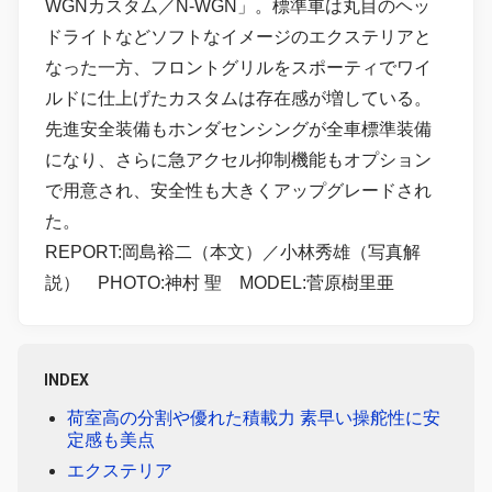
WGNカスタム／N-WGN」。標準車は丸目のヘッ
ドライトなどソフトなイメージのエクステリアと
なった一方、フロントグリルをスポーティでワイ
ルドに仕上げたカスタムは存在感が増している。
先進安全装備もホンダセンシングが全車標準装備
になり、さらに急アクセル抑制機能もオプション
で用意され、安全性も大きくアップグレードされ
た。
REPORT:岡島裕二（本文）／小林秀雄（写真解
説） PHOTO:神村 聖 MODEL:菅原樹里亜
INDEX
荷室高の分割や優れた積載力 素早い操舵性に安
定感も美点
エクステリア