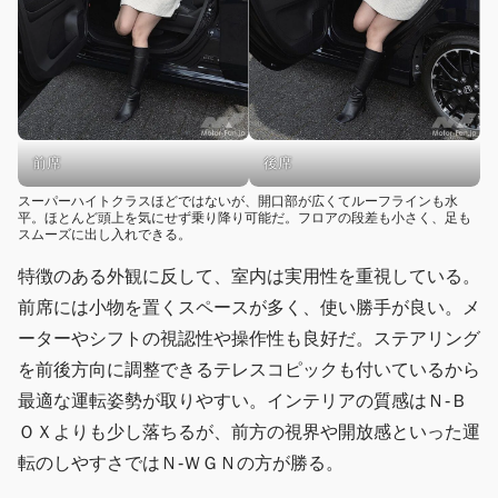
前席
後席
スーパーハイトクラスほどではないが、開口部が広くてルーフラインも水
平。ほとんど頭上を気にせず乗り降り可能だ。フロアの段差も小さく、足も
スムーズに出し入れできる。
特徴のある外観に反して、室内は実用性を重視している。
前席には小物を置くスペースが多く、使い勝手が良い。メ
ーターやシフトの視認性や操作性も良好だ。ステアリング
を前後方向に調整できるテレスコピックも付いているから
最適な運転姿勢が取りやすい。インテリアの質感はＮ-Ｂ
ＯＸよりも少し落ちるが、前方の視界や開放感といった運
転のしやすさではＮ-ＷＧＮの方が勝る。