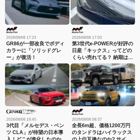
2026/08/06 17:23
2026/08/06 17:03
GR86が一部改良でボディ
第3世代e-POWERが好評の
カラーに「ソリッドグレ
日産「キックス」ってどの
ー」が復活！
くらい売れてる？ 納期は？
人気グレードは？ e-
4ORCEの割合は？
2026/08/06 16:45
2026/08/06 08:37
3代目「メルセデス・ベン
全長6m超、価格1200万円
ツ CLA」が待望の日本導
のタンドラはハイラックス
入！どこが進化したのか先
の上位互換なのか? サイ