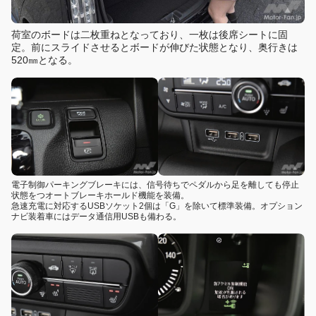
荷室のボードは二枚重ねとなっており、一枚は後席シートに固
定。前にスライドさせるとボードが伸びた状態となり、奥行きは
520㎜となる。
電子制御パーキングブレーキには、信号待ちでペダルから足を離しても停止
状態をつオートブレーキホールド機能を装備。
急速充電に対応するUSBソケット2個は「G」を除いて標準装備。オプション
ナビ装着車にはデータ通信用USBも備わる。