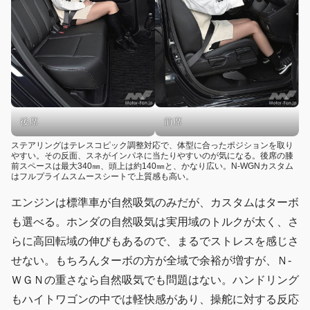
前席
後席
ステアリングはテレスコピック調整対応で、体型に合ったポジションを取り
やすい。その反面、スネがインパネに当たりやすいのが気になる。後席の膝
前スペースは最大340㎜、頭上は約140㎜と、かなり広い。N-WGNカスタム
はフルプライムスムースシートで上質感も高い。
エンジンは標準車が自然吸気のみだが、カスタムはターボ
も選べる。ホンダの自然吸気は実用域のトルクが太く、さ
らに高回転域の伸びもあるので、まるでストレスを感じさ
せない。もちろんターボの方が全域で余裕が増すが、Ｎ-
ＷＧＮの重さなら自然吸気でも問題はない。ハンドリング
もハイトワゴンの中では軽快感があり、操舵に対する反応