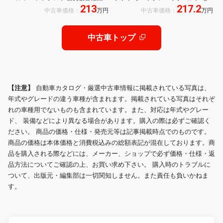
213
217.2
ステム オートライト スマートキー
制御Pブレーキ 7インチTFT液晶メー
中古車価格：
万円
中古車価格：
万円
アイドリングストップ 電動格納ミラ
ター オートリトラミラー 360°スー
ー シートヒーター
パーUV・IRカット
中古車トップ
【注意】
自動車カタログ・厳選中古車情報に掲載されている写真は、
年式やグレードの違う車種が含まれます。掲載されている写真はそれぞ
れの車種用でないものも含まれています。また、対応は年式やグレー
ド、 装備などにより異なる場合があります。購入の際は必ずご確認く
ださい。 商品の価格・仕様・発売元等は記事掲載時点でのものです。
商品の価格は本体価格と消費税込みの総額表記が混在しております。商
品を購入される際などには、メーカー、ショップで必ず価格・仕様・返
品方法についてご確認の上、お買い求め下さい。 購入時のトラブルに
ついて、出版元・編集部は一切関知しません。また責任も負いかねま
す。