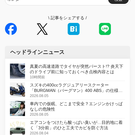
\
記事をシェアする
/
ヘッドラインニュース
真夏の高速道路でタイヤが突然バースト!? 炎天下
のドライブ前に知っておくべき点検内容とは
10時間前
スズキの400ccラグジュアリースクーター
「BURGMAN（バーグマン）400 ABS」の仕様を
変更し、8月18日に発売
2026.08.05
車内での仮眠、どこまで安全？エンジンかけっぱ
なしの危険性
2026.08.05
エアコンをつけたら酸っぱい臭いが…目的地に着
く「3分前」のひと工夫でカビを防ぐ方法
2026.08.04