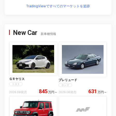
TradingViewですべてのマーケットを追跡
New Car
新車種情報
ＧＲヤリス
プレリュード
トヨタ
ホンダ
845
631
2026.08発売
万円
～
2026.08発売
万円
～