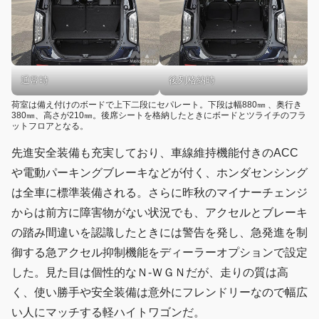
通常時
後列格納時
荷室は備え付けのボードで上下二段にセパレート。下段は幅880㎜ 、奥行き
380㎜、高さが210㎜。後席シートを格納したときにボードとツライチのフラ
ットフロアとなる。
先進安全装備も充実しており、車線維持機能付きのACC
や電動パーキングブレーキなどが付く、ホンダセンシング
は全車に標準装備される。さらに昨秋のマイナーチェンジ
からは前方に障害物がない状況でも、アクセルとブレーキ
の踏み間違いを認識したときには警告を発し、急発進を制
御する急アクセル抑制機能をディーラーオプションで設定
した。見た目は個性的なＮ-ＷＧＮだが、走りの質は高
く、使い勝手や安全装備は意外にフレンドリーなので幅広
い人にマッチする軽ハイトワゴンだ。