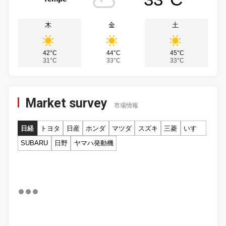
木
金
土
42°C
44°C
45°C
31°C
33°C
33°C
Market survey
市場情報
日経
トヨタ
日産
ホンダ
マツダ
スズキ
三菱
いすゞ
SUBARU
日野
ヤマハ発動機