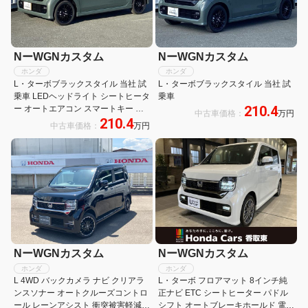
NーWGNカスタム
NーWGNカスタム
ホンダ
ホンダ
L・ターボブラックスタイル 当社 試
L・ターボブラックスタイル 当社 試
乗車 LEDヘッドライト シートヒータ
乗車
210.4
ー オートエアコン スマートキー バ
中古車価格：
万円
210.4
ックカメラ オートクルーズコントロ
中古車価格：
万円
ール 衝突軽減ブレーキ
NーWGNカスタム
NーWGNカスタム
ホンダ
ホンダ
L 4WD バックカメラ ナビ クリアラ
L・ターボ フロアマット 8インチ純
ンスソナー オートクルーズコントロ
正ナビ ETC シートヒーター パドル
ール レーンアシスト 衝突被害軽減シ
シフト オートブレーキホールド 電子