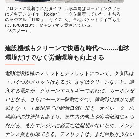
フロントに装着されたタイヤ
展示車両はローディングフォ
はノキアンタイヤ（Nokian）
ークを装着していた。もちろ
のラジアル「TRI2」。サイズ
ん、各種バケットタイプも用
は340/80R18で、M＋S（マッ
意されている。
ド&スノー）。
建設機械もクリーンで快適な時代へ……地球
環境だけでなく労働環境も向上する
電動建設機械のメリットとデメリットについて、クタ氏は
「いくつかメリットはあるが、まずはクリーンなこと。購
入する電気が、グリーンエネルギーであれば、カーボンゼ
ロとなる。さらにモーター駆動なので、稼働時は静かで振
動もない。工事現場での騒音低減に加え、オペレーターの
操縦時の快適性も高まり、集中力の向上や疲労低減にもつ
ながる。またエンジンに必要な油脂類がないため、メンテ
ナンス費も削減できる。デメリットは、まだ台数が少ない