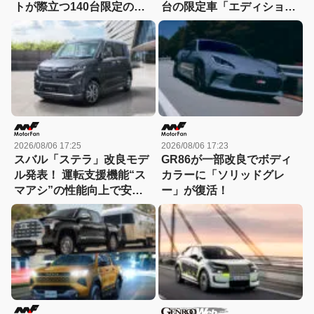
トが際立つ140台限定の
台の限定車「エディショ
「スポルト スペチアーレ」
ン・エッジ」が登場！
が登場！
2026/08/06 17:25
2026/08/06 17:23
スバル「ステラ」改良モデ
GR86が一部改良でボディ
ル発表！ 運転支援機能“ス
カラーに「ソリッドグレ
マアシ”の性能向上で安心
ー」が復活！
感さらにアップ