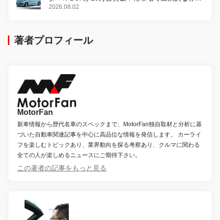
感
2026.08.02
著者プロフィール
MotorFan
新車情報から歴代名車のスペックまで、MotorFan独自取材と分析に基
づいた自動車関連記事を中心に高品位な情報を発信します。 カーライ
フを楽しむトピックあり、業界動向を探る考察あり、クルマに関わる
全ての人が楽しめるニュースにご期待下さい。
この著者の記事をもっと見る