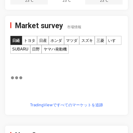
23°C
23°C
23°C
Market survey
市場情報
日経
トヨタ
日産
ホンダ
マツダ
スズキ
三菱
いすゞ
SUBARU
日野
ヤマハ発動機
TradingViewですべてのマーケットを追跡