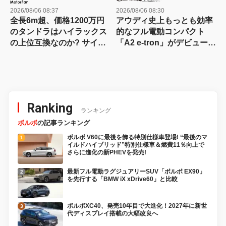
2026/08/06 08:37
2026/08/06 08:30
全長6m超、価格1200万円
アウディ史上もっとも効率
のタンドラはハイラックス
的なフル電動コンパクト
の上位互換なのか? サイ
「A2 e-tron」がデビュー前
ズ・装備・走り・価格を徹
にテスト写真を公開
底比較して分かった決定的
な違い 【新型ハイラックス
徹底比較】
Ranking
ランキング
ボルボ
の記事ランキング
ボルボ V60に最後を飾る特別仕様車登場! “最後のマ
イルドハイブリッド”特別仕様車＆燃費11％向上で
さらに進化の新PHEVを発売!
最新フル電動ラグジュアリーSUV「ボルボ EX90」
を先行する「BMW iX xDrive60」と比較
ボルボXC40、発売10年目で大進化！2027年に新世
代ディスプレイ搭載の大幅改良へ