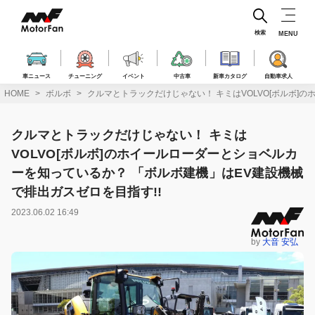
コ
ン
テ
検索
MENU
ン
ツ
へ
車ニュース
チューニング
イベント
中古車
新車カタログ
自動車求人
ス
HOME
ボルボ
クルマとトラックだけじゃない！ キミはVOLVO[ボルボ]
キ
ッ
プ
クルマとトラックだけじゃない！ キミは
VOLVO[ボルボ]のホイールローダーとショベルカ
ーを知っているか？ 「ボルボ建機」はEV建設機械
で排出ガスゼロを目指す!!
2023.06.02 16:49
by
大音 安弘