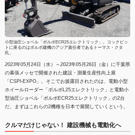
小型油圧ショベル「ボルボECR25エレクトリック」。コックピッ
トに座るのはボルボ建機のアジア責任者であるトーマス・クタ
氏。
2023
年05月24日（水）～
2023
年05月26日（金）に千葉県
の幕張メッセで開催された建設・測量生産性向上展
「CSPI-EXPO」。そこでお披露目されたのは、電動小型
ホイールローダー「ボルボL25エレクトリック」と電動小
型油圧ショベル「ボルボECR25エレクトリック」の2台
だ。まずはこれらの2機種を日本で展開していくという。
クルマだけじゃない！ 建設機械も電動化へ