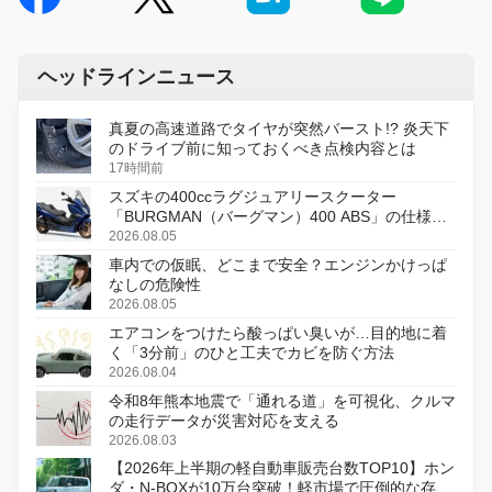
ヘッドラインニュース
真夏の高速道路でタイヤが突然バースト!? 炎天下
のドライブ前に知っておくべき点検内容とは
17時間前
スズキの400ccラグジュアリースクーター
「BURGMAN（バーグマン）400 ABS」の仕様を
変更し、8月18日に発売
2026.08.05
車内での仮眠、どこまで安全？エンジンかけっぱ
なしの危険性
2026.08.05
エアコンをつけたら酸っぱい臭いが…目的地に着
く「3分前」のひと工夫でカビを防ぐ方法
2026.08.04
令和8年熊本地震で「通れる道」を可視化、クルマ
の走行データが災害対応を支える
2026.08.03
【2026年上半期の軽自動車販売台数TOP10】ホン
ダ・N-BOXが10万台突破！軽市場で圧倒的な存在