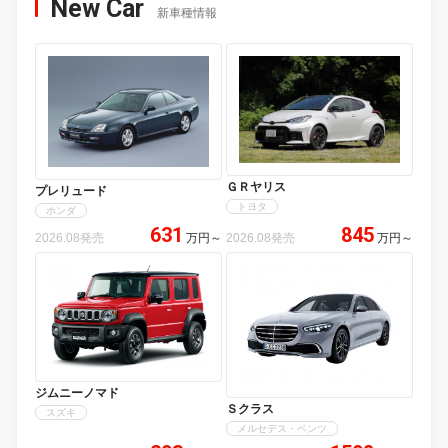
New Car
新車種情報
ＧＲヤリス
プレリュード
トヨタ
ホンダ
631
845
2026.08発売
万円
～
2026.08発売
万円
～
ジムニーノマド
Ｓクラス
スズキ
メルセデス・ベンツ