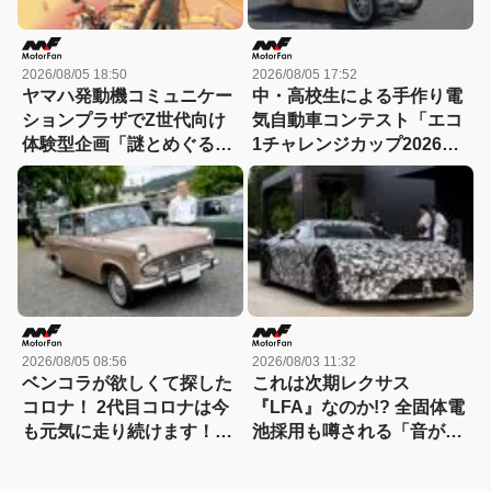
2026/08/05 18:50
2026/08/05 17:52
ヤマハ発動機コミュニケー
中・高校生による手作り電
ションプラザでZ世代向け
気自動車コンテスト「エコ
体験型企画「謎とめぐる記
1チャレンジカップ2026」
憶の旅」が実施中！
が8月22日に開催！
2026/08/05 08:56
2026/08/03 11:32
ベンコラが欲しくて探した
これは次期レクサス
コロナ！ 2代目コロナは今
『LFA』なのか!? 全固体電
も元気に走り続けます！
池採用も噂される「音がし
【花見の里で感謝の集いや
ない」謎の次世代スーパー
ります！】
カーの正体を探る! 【現地