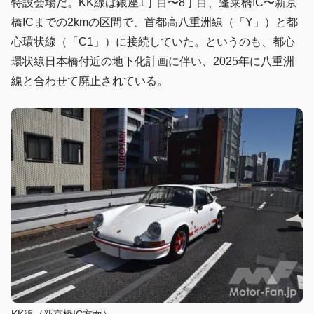
特設会場だ。KK線は銀座1丁目〜8丁目、蓬莱橋IC〜新京
橋ICまでの2kmの区間で、首都高八重洲線（「Y」）と都
心環状線（「C1」）に接続していた。というのも、都心
環状線日本橋付近の地下化計画に伴い、2025年に八重洲
線と合わせて廃止されている。
KK線（新京橋IC方面）