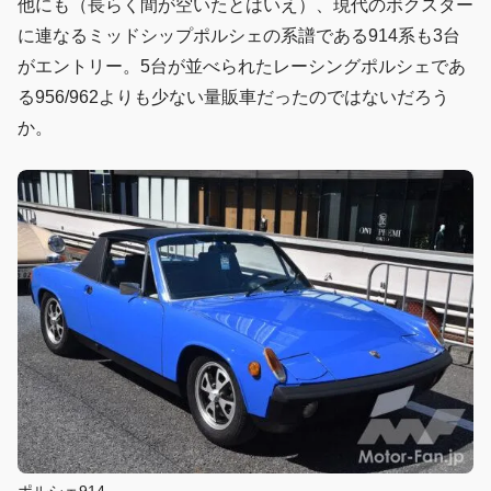
他にも（長らく間が空いたとはいえ）、現代のボクスター
に連なるミッドシップポルシェの系譜である914系も3台
がエントリー。5台が並べられたレーシングポルシェであ
る956/962よりも少ない量販車だったのではないだろう
か。