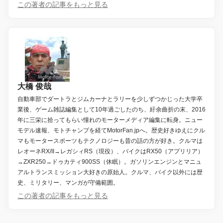
この著者の記事をもっと見る
大橋 俊哉
自動車部でダートラとジムカーナとラリーを少しずつかじった大学卒
業後、ゲーム雑誌編集として10年過ごしたのち、紆余曲折の末、2016
年に三栄に拾ってもらい憧れのモーターメディア編集に転身。ニュー
モデル速報、モトチャンプを経てMotorFan.jpへ。歴史好きゆえにクル
マもモータースポーツもテクノロジーも昔の話の方が好き。クルマは
レオーネRX/II→レガシィRS（現役）、バイクはRX50（アプリリア）
→ZXR250→ドゥカティ900SS（休眠）。ガソリンエンジンとマニュ
アルトランスミッション大好きの原始人。クルマ、バイク以外には歴
史、ミリタリー、マンガが守備範囲。
この著者の記事をもっと見る