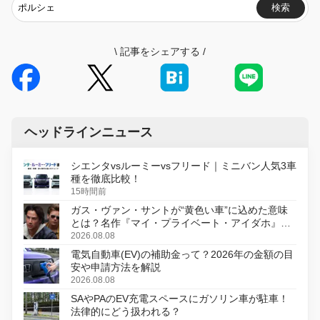
検索
\
記事をシェアする
/
ヘッドラインニュース
シエンタvsルーミーvsフリード｜ミニバン人気3車
種を徹底比較！
15時間前
ガス・ヴァン・サントが“黄色い車”に込めた意味
とは？名作『マイ・プライベート・アイダホ』が
初のデジタルリマスター版で復活
2026.08.08
電気自動車(EV)の補助金って？2026年の金額の目
安や申請方法を解説
2026.08.08
SAやPAのEV充電スペースにガソリン車が駐車！
法律的にどう扱われる？