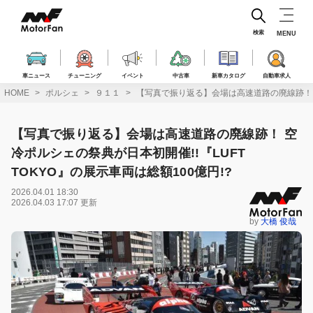
コ
ン
テ
検索
MENU
ン
ツ
へ
車ニュース
チューニング
イベント
中古車
新車カタログ
自動車求人
ス
HOME
ポルシェ
９１１
【写真で振り返る】会場は高速道路の廃線跡！ 空冷
キ
ッ
プ
【写真で振り返る】会場は高速道路の廃線跡！ 空
冷ポルシェの祭典が日本初開催!!『LUFT
TOKYO』の展示車両は総額100億円!?
2026.04.01 18:30
2026.04.03 17:07 更新
by
大橋 俊哉