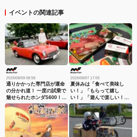
イベントの関連記事
2026/08/09 08:58
2026/08/07 17:05
通りかかった専門店が運命
夏休みは「食べて美味し
の分かれ道！ 一度の試乗で
い！」「もらって嬉し
魅せられたホンダS600！
い！」「遊んで楽しい！」
【花見の里で感謝の集いや
GAZOO Racingとコラボす
ります！】
るスシローへGO！