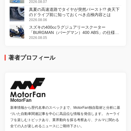
2026.08.07
真夏の高速道路でタイヤが突然バースト!? 炎天下
のドライブ前に知っておくべき点検内容とは
2026.08.06
スズキの400ccラグジュアリースクーター
「BURGMAN（バーグマン）400 ABS」の仕様を
変更し、8月18日に発売
2026.08.05
著者プロフィール
MotorFan
新車情報から歴代名車のスペックまで、MotorFan独自取材と分析に基
づいた自動車関連記事を中心に高品位な情報を発信します。 カーライ
フを楽しむトピックあり、業界動向を探る考察あり、クルマに関わる
全ての人が楽しめるニュースにご期待下さい。