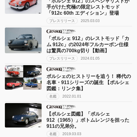
「ポルシェ 912」のスペシャリストが
手がけた究極の限定レストモッド
「912c 60th エディション」登場
プレスリリース
2025.03.03
「ポルシェ 912」のレストモッド「カ
ム 912c」の2024年フルカーボン仕様
は驚異の700kg切り【動画】
プレスリリース
2024.01.05
ポルシェのヒストリーを追う！ 稀代の
名車・911シリーズの誕生 【ポルシェ
図鑑：リンク集】
名鑑
2022.01.01
【ポルシェ図鑑】「ポルシェ
912（1965）」ボトムレンジを担った
911の兄弟分。
名鑑
2019.03.03