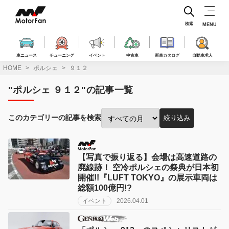
コ
ン
テ
検索
MENU
ン
ツ
へ
車ニュース
チューニング
イベント
中古車
新車カタログ
自動車求人
ス
HOME
ポルシェ
９１２
キ
ッ
"ポルシェ ９１２"の記事一覧
プ
このカテゴリーの記事を検索
絞り込み
投
稿
月
で
【写真で振り返る】会場は高速道路の
絞
廃線跡！ 空冷ポルシェの祭典が日本初
り
開催!!『LUFT TOKYO』の展示車両は
込
総額100億円!?
み:
イベント
2026.04.01