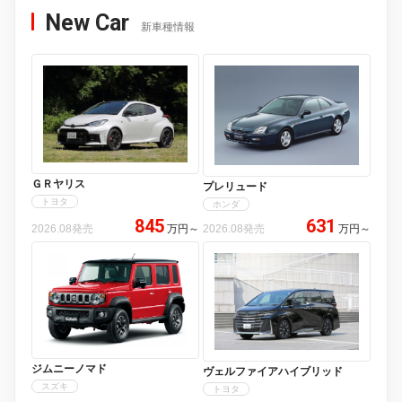
New Car
新車種情報
ＧＲヤリス
プレリュード
トヨタ
ホンダ
845
631
2026.08発売
万円
～
2026.08発売
万円
～
ジムニーノマド
ヴェルファイアハイブリッド
スズキ
トヨタ