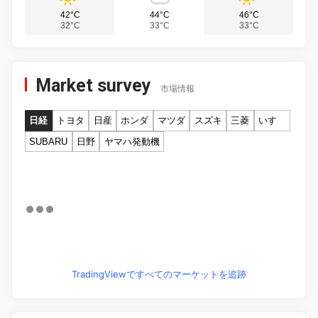
42°C
44°C
46°C
32°C
33°C
33°C
Market survey
市場情報
日経
トヨタ
日産
ホンダ
マツダ
スズキ
三菱
いすゞ
SUBARU
日野
ヤマハ発動機
TradingViewですべてのマーケットを追跡