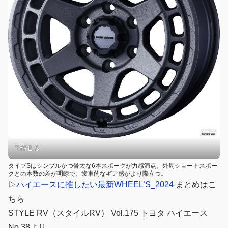
TYPE S
タイプSはシンプルかつ骨太な6本スポークが力感満点。外周ショートスポー
クとの本数の差が明瞭で、歯車的なギア感がより際立つ。
▷
ハイエースに推したい最新WHEEL’S_2024
まとめはこ
ちら
STYLE RV（スタイルRV） Vol.175 トヨタ ハイエース
No.38より