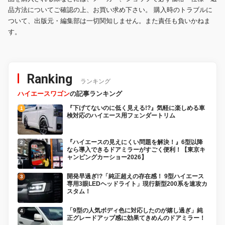
品方法についてご確認の上、お買い求め下さい。 購入時のトラブルに
ついて、出版元・編集部は一切関知しません。また責任も負いかねま
す。
Ranking
ランキング
ハイエースワゴン
の記事ランキング
『下げてないのに低く見える!?』気軽に楽しめる車
検対応のハイエース用フェンダートリム
『ハイエースの見えにくい問題を解決！』6型以降
なら導入できるドアミラーがすごく便利！【東京キ
ャンピングカーショー2026】
開発早過ぎ!?「純正超えの存在感！ 9型ハイエース
専用3眼LEDヘッドライト」現行新型200系を速攻カ
スタム！
「9型の人気ボディ色に対応したのが嬉し過ぎ」純
正グレードアップ感に効果てきめんのドアミラー！