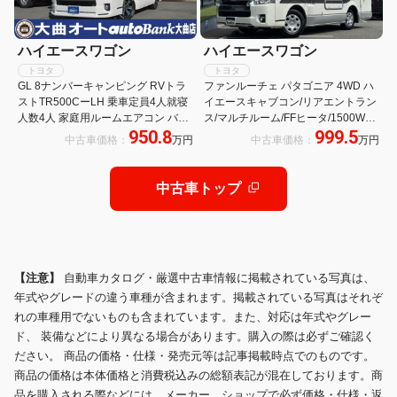
ハイエースワゴン
ハイエースワゴン
トヨタ
トヨタ
GL 8ナンバーキャンピング RVトラ
ファンルーチェ パタゴニア 4WD ハ
ストTR500CーLH 乗車定員4人就寝
イエースキャブコン/リアエントラン
人数4人 家庭用ルームエアコン バン
ス/マルチルーム/FFヒータ/1500Wイ
950.8
999.5
クベッド ソファー ベッド テーブル
ンバータ/ツインサブBT/MAXFAN/サ
中古車価格：
万円
中古車価格：
万円
シンク 給排水タンク シューズBOX
イドオーニング/リアTV/UIビークル
傘立て 禁煙車
ショックアブソーバー・スタビライ
ザー
中古車トップ
【注意】
自動車カタログ・厳選中古車情報に掲載されている写真は、
年式やグレードの違う車種が含まれます。掲載されている写真はそれぞ
れの車種用でないものも含まれています。また、対応は年式やグレー
ド、 装備などにより異なる場合があります。購入の際は必ずご確認く
ださい。 商品の価格・仕様・発売元等は記事掲載時点でのものです。
商品の価格は本体価格と消費税込みの総額表記が混在しております。商
品を購入される際などには、メーカー、ショップで必ず価格・仕様・返