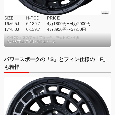
SIZE
H-PCD
PRICE
16×6.5J
6-139.7
4万1800円〜4万2900円
17×8.0J
6-139.7
4万8950円〜5万50円
COLOR：フルマットブラック、マットガンメタ
CONSTRUCTION：鋳造1ピース
パワースポークの「S」とフィン仕様の「F」
も精悍