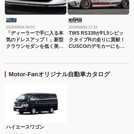
2026/08/04 08:03
2026/08/03 17:10
「ディーラーで手に入る本
TWS RS339がFL5シビッ
気のドレスアップ！」新型
クタイプRの走りに貢献！
クラウンセダンを低く美し
CUSCOのデモカーにも装
く魅せるモデリスタの流儀
着
Motor-Fanオリジナル自動車カタログ
ハイエースワゴン
トヨタ