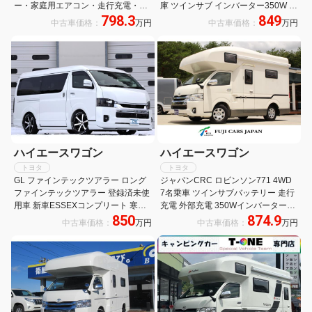
ー・家庭用エアコン・走行充電・外
庫 ツインサブ インバーター350W べ
798.3
849
部充電・シンク・レンジ・45L冷蔵
バスト製FFヒーター 液晶テレビ マ
中古車価格：
万円
中古車価格：
万円
庫・後席TV・FFヒーター・遮光スク
ックスファン ナビ バックカメラ
リーン・マルチルーム・フルセグナ
ETC 常時モニター サイドオーニング
ビ・デジタルミラー
地デジチューナー
ハイエースワゴン
ハイエースワゴン
トヨタ
トヨタ
GL ファインテックツアラー ロング
ジャパンCRC ロビンソン771 4WD
ファインテックツアラー 登録済未使
7名乗車 ツインサブバッテリー 走行
用車 新車ESSEXコンプリート 寒冷
充電 外部充電 350Wインバーター
850
874.9
地仕様 パノラミックビュー 両側パワ
FFヒーター 冷蔵庫 TV マックスファ
中古車価格：
万円
中古車価格：
万円
スラ パワーバックドア 運助イージー
ン サイドオーニング メモリーナビ
クローズ ESSEXエアロ 玄武ローダ
バックカメラ キャンピングカー
ウン