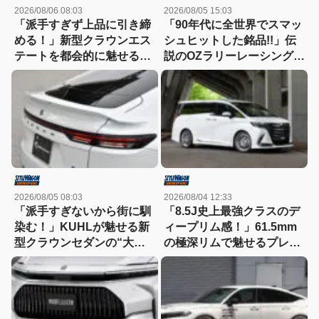
2026/08/06 08:03
2026/08/05 15:03
「派手すぎず上品に引き締
「90年代に全世界でスマッ
める！」新型クラウンエス
シュヒットした銘品!!」伝
テートを都会的に魅せる、
説のOZラリーレーシングを
モデリスタのディーラーで
今だからこそ狙いたい！
買える流麗スタイル
2026/08/05 08:03
2026/08/04 12:33
「派手すぎないから街に馴
「8.5J史上最強クラスのデ
染む！」KUHLが魅せる新
ィープリム感！」61.5mm
型クラウンセダンの“大人
の極深リムで魅せるプレシ
な”薄型フラップエアロ
ャスAST-M5の衝撃