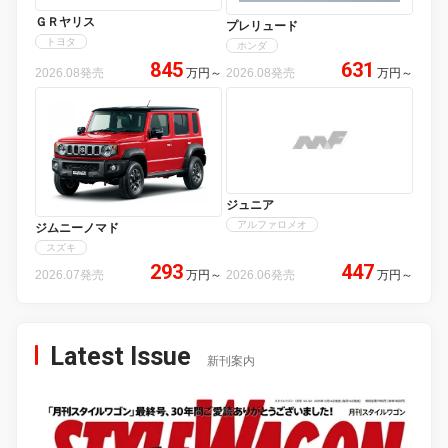
ＧＲヤリス
プレリュード
トヨタ
ホンダ
845
631
2026.08発売
万円
～
2026.08発売
万円
～
ジュニア
アルファロメオ
ジムニーノマド
スズキ
293
447
2026.07発売
万円
～
2026.06発売
万円
～
Latest Issue
新刊案内