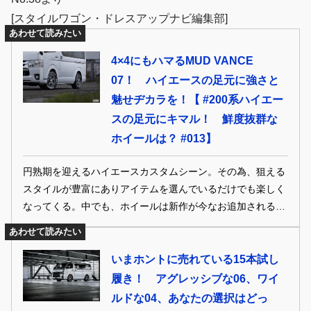
[スタイルワゴン・ドレスアップナビ編集部]
あわせて読みたい
4×4にもハマるMUD VANCE
07！ ハイエースの足元に強さと
魅せヂカラを！【 #200系ハイエー
スの足元にキマル！ 鮮度抜群な
ホイールは？ #013】
円熟期を迎えるハイエースカスタムシーン。その為、狙える
スタイルが豊富にありアイテムを選んでいるだけでも楽しく
なってくる。中でも、ホイールは新作が今なお追加される人
気パーツ。そんなキニナル新作から、鉄板の1本までをご紹
あわせて読みたい
介します！ 第13弾は、WEDS ADVENTURE MUD VANCE
07。
いまホントに売れている15本試し
履き！ アグレッシブな06、ワイ
ルドな04、あなたの選択はどっ