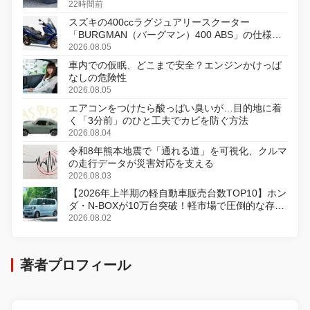
22時間前
スズキの400ccラグジュアリースクーター
「BURGMAN（バーグマン）400 ABS」の仕様を
変更し、8月18日に発売
2026.08.05
車内での仮眠、どこまで安全？エンジンかけっぱ
なしの危険性
2026.08.05
エアコンをつけたら酸っぱい臭いが…目的地に着
く「3分前」のひと工夫でカビを防ぐ方法
2026.08.04
令和8年熊本地震で「通れる道」を可視化、クルマ
の走行データが災害対応を支える
2026.08.03
【2026年上半期の軽自動車販売台数TOP10】ホン
ダ・N-BOXが10万台突破！軽市場で圧倒的な存在
感
2026.08.02
著者プロフィール