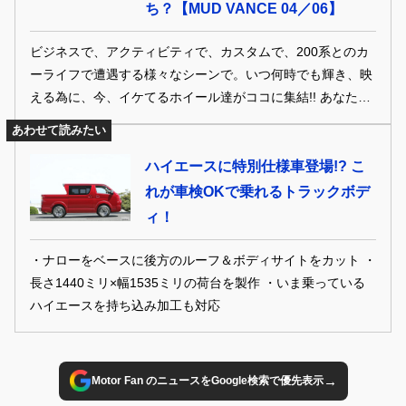
ち？【MUD VANCE 04／06】
ビジネスで、アクティビティで、カスタムで、200系とのカ
ーライフで遭遇する様々なシーンで。いつ何時でも輝き、映
える為に、今、イケてるホイール達がココに集結!! あなたの
ハイエースが見違える、そんな至高の1本との出会いをどう
あわせて読みたい
ぞ。
ハイエースに特別仕様車登場!? こ
れが車検OKで乗れるトラックボデ
ィ！
・ナローをベースに後方のルーフ＆ボディサイトをカット ・
長さ1440ミリ×幅1535ミリの荷台を製作 ・いま乗っている
ハイエースを持ち込み加工も対応
→
Motor Fan のニュースをGoogle検索で優先表示