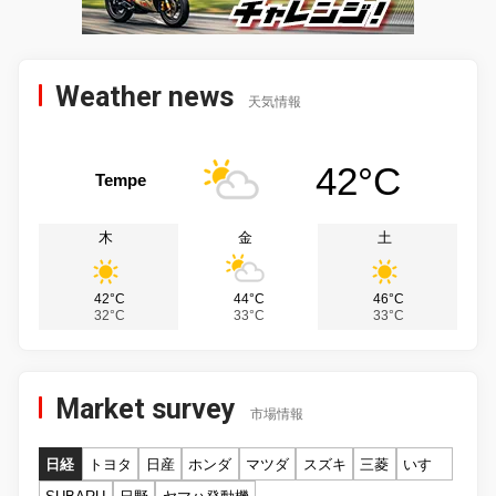
Weather news
天気情報
42°C
Tempe
木
金
土
42°C
44°C
46°C
32°C
33°C
33°C
Market survey
市場情報
日経
トヨタ
日産
ホンダ
マツダ
スズキ
三菱
いすゞ