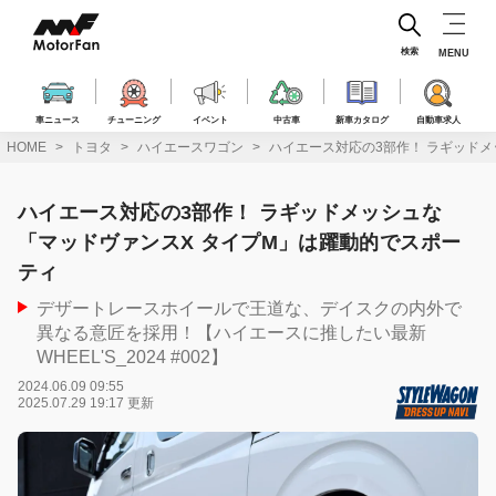
コ
ン
テ
検索
MENU
ン
ツ
へ
車ニュース
チューニング
イベント
中古車
新車カタログ
自動車求人
ス
HOME
トヨタ
ハイエースワゴン
ハイエース対応の3部作！ ラギッドメ
キ
ッ
プ
ハイエース対応の3部作！ ラギッドメッシュな
「マッドヴァンスX タイプM」は躍動的でスポー
ティ
デザートレースホイールで王道な、デイスクの内外で
異なる意匠を採用！【ハイエースに推したい最新
WHEEL'S_2024 #002】
2024.06.09 09:55
2025.07.29 19:17 更新