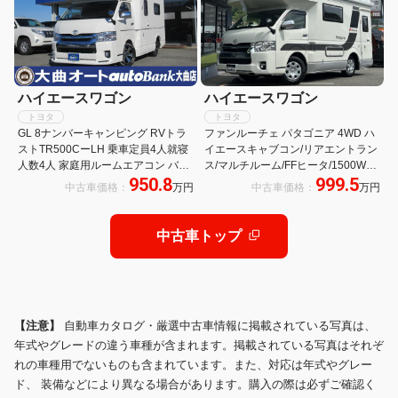
ハイエースワゴン
ハイエースワゴン
トヨタ
トヨタ
GL 8ナンバーキャンピング RVトラ
ファンルーチェ パタゴニア 4WD ハ
ストTR500CーLH 乗車定員4人就寝
イエースキャブコン/リアエントラン
人数4人 家庭用ルームエアコン バン
ス/マルチルーム/FFヒータ/1500Wイ
950.8
999.5
クベッド ソファー ベッド テーブル
ンバータ/ツインサブBT/MAXFAN/サ
中古車価格：
万円
中古車価格：
万円
シンク 給排水タンク シューズBOX
イドオーニング/リアTV/UIビークル
傘立て 禁煙車
ショックアブソーバー・スタビライ
ザー
中古車トップ
【注意】
自動車カタログ・厳選中古車情報に掲載されている写真は、
年式やグレードの違う車種が含まれます。掲載されている写真はそれぞ
れの車種用でないものも含まれています。また、対応は年式やグレー
ド、 装備などにより異なる場合があります。購入の際は必ずご確認く