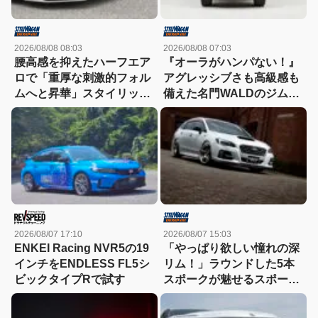
2026/08/08 08:03
2026/08/08 07:03
腰高感を抑えたハーフエア
『オーラがハンパない！』
ロで「重厚な刺激的フォル
アグレッシブさも高級感も
ムへと昇華」スタイリッシ
備えた名門WALDのジムニ
ュなエステートを構築
ーノマド用ボディキット
2026/08/07 17:10
2026/08/07 15:03
ENKEI Racing NVR5の19
「やっぱり欲しい憧れの深
インチをENDLESS FL5シ
リム！」ラウンドした5本
ビックタイプRで試す
スポークが魅せるスポーツ
コンケイブを履いてみた
い！