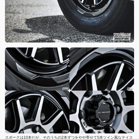
スポークは10本だが、そのうちの2本ずつをやや寄せて5本ツイン風なテイス