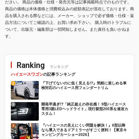
ださい。 商品の価格・仕様・発売元等は記事掲載時点でのものです。
商品の価格は本体価格と消費税込みの総額表記が混在しております。商
品を購入される際などには、メーカー、ショップで必ず価格・仕様・返
品方法についてご確認の上、お買い求め下さい。 購入時のトラブルに
ついて、出版元・編集部は一切関知しません。また責任も負いかねま
す。
Ranking
ランキング
ハイエースワゴン
の記事ランキング
『下げてないのに低く見える!?』気軽に楽しめる車
検対応のハイエース用フェンダートリム
開発早過ぎ!?「純正超えの存在感！ 9型ハイエース
専用3眼LEDヘッドライト」現行新型200系を速攻カ
スタム！
『ハイエースの見えにくい問題を解決！』6型以降
なら導入できるドアミラーがすごく便利！【東京キ
ャンピングカーショー2026】