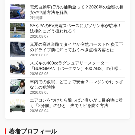
電気自動車(EV)の補助金って？2026年の金額の目
安や申請方法を解説
2時間前
SAやPAのEV充電スペースにガソリン車が駐車！
法律的にどう扱われる？
2026.08.07
真夏の高速道路でタイヤが突然バースト!? 炎天下
のドライブ前に知っておくべき点検内容とは
2026.08.06
スズキの400ccラグジュアリースクーター
「BURGMAN（バーグマン）400 ABS」の仕様を
変更し、8月18日に発売
2026.08.05
車内での仮眠、どこまで安全？エンジンかけっぱ
なしの危険性
2026.08.05
エアコンをつけたら酸っぱい臭いが…目的地に着
く「3分前」のひと工夫でカビを防ぐ方法
2026.08.04
著者プロフィール