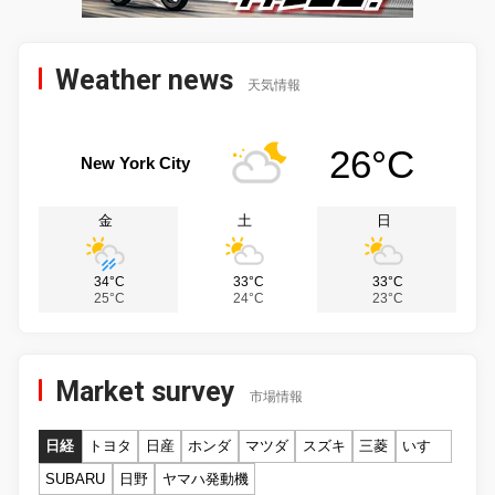
Weather news
天気情報
26°C
New York City
金
土
日
34°C
33°C
33°C
25°C
24°C
23°C
Market survey
市場情報
日経
トヨタ
日産
ホンダ
マツダ
スズキ
三菱
いすゞ
SUBARU
日野
ヤマハ発動機