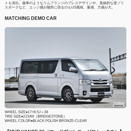
トも演出。歯車のようなリムフランジのプレスデザインや、直線的な逆ゾリ
スポークなど、エッジ感が随所に宿るのもUS風味。量感、力感が大。
MATCHING DEMO CAR
WHEEL SIZE●17×6.5J＋38
TIRE SIZE●215/60［BRIDGESTONE］
WHEEL COLOR●BLACK POLISH BRONZE-CLEAR