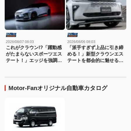
2026/08/07 08:03
2026/08/06 08:03
これがクラウン!?「躍動感
「派手すぎず上品に引き締
がたまらないスポーツエス
める！」新型クラウンエス
テート！」エッジを強調し
テートを都会的に魅せる、
たエアロに22インチホイー
モデリスタのディーラーで
ルで武装
買える流麗スタイル
Motor-Fanオリジナル自動車カタログ