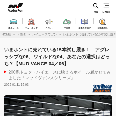
コ
ン
テ
検索
MENU
ン
ツ
へ
車ニュース
チューニング
イベント
中古車
新車カタログ
自動車求人
ス
HOME
トヨタ
ハイエースワゴン
いまホントに売れている15本試し履き！
キ
ッ
プ
いまホントに売れている15本試し履き！ アグレ
ッシブな06、ワイルドな04、あなたの選択はどっ
ち？【MUD VANCE 04／06】
200系トヨタ・ハイエースに映えるホイール履かせてみ
ました「マッドヴァンスシリーズ」
2022.01.11 15:03