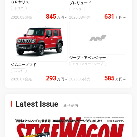
ＧＲヤリス
プレリュード
トヨタ
ホンダ
845
631
2026.08発売
万円
～
2026.08発売
万円
～
ジープ・アベンジャー
クライスラー・ジープ
ジムニーノマド
スズキ
293
585
2026.07発売
万円
～
2026.06発売
万円
～
Latest Issue
新刊案内