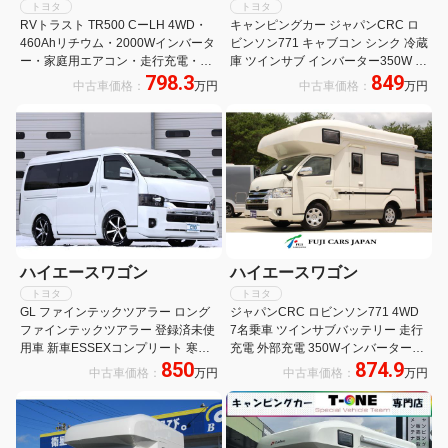
トヨタ
トヨタ
RVトラスト TR500 CーLH 4WD・
キャンピングカー ジャパンCRC ロ
460Ahリチウム・2000Wインバータ
ビンソン771 キャブコン シンク 冷蔵
ー・家庭用エアコン・走行充電・外
庫 ツインサブ インバーター350W べ
798.3
849
部充電・シンク・レンジ・45L冷蔵
バスト製FFヒーター 液晶テレビ マ
中古車価格：
万円
中古車価格：
万円
庫・後席TV・FFヒーター・遮光スク
ックスファン ナビ バックカメラ
リーン・マルチルーム・フルセグナ
ETC 常時モニター サイドオーニング
ビ・デジタルミラー
地デジチューナー
ハイエースワゴン
ハイエースワゴン
トヨタ
トヨタ
GL ファインテックツアラー ロング
ジャパンCRC ロビンソン771 4WD
ファインテックツアラー 登録済未使
7名乗車 ツインサブバッテリー 走行
用車 新車ESSEXコンプリート 寒冷
充電 外部充電 350Wインバーター
850
874.9
地仕様 パノラミックビュー 両側パワ
FFヒーター 冷蔵庫 TV マックスファ
中古車価格：
万円
中古車価格：
万円
スラ パワーバックドア 運助イージー
ン サイドオーニング メモリーナビ
クローズ ESSEXエアロ 玄武ローダ
バックカメラ キャンピングカー
ウン