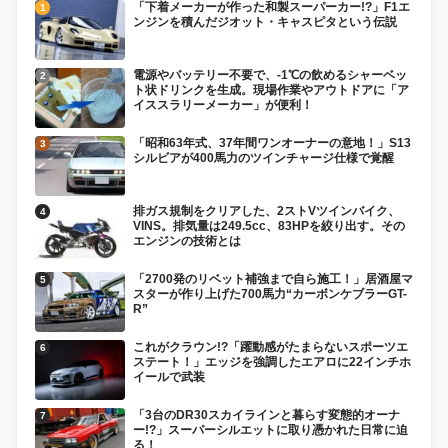
「下着メーカーが作った和製スーパーカー!?」F1エ
ンジンを積んだジオット・キャスピタという伝説
電源やバッテリー不要で、-1℃の飲めるシャーベッ
ト状ドリンクを生成。現場作業やアウトドアに「ア
イススラリーメーカー」が便利！
「昭和63年式、37年間ワンオーナーの意地！」S13
シルビアが400馬力のツインチャージ仕様で覚醒
排ガス規制をクリアした、2ストVツインバイク、
VINS。排気量は249.5cc、83HPを絞り出す。その
エンジンの技術とは
「2700発のリベット補強まで自ら施工！」居酒屋マ
スターが作り上げた700馬力“カーボンケブラーGT-
R”
これがクラウン!?「躍動感がたまらないスポーツエ
ステート！」エッジを強調したエアロに22インチホ
イールで武装
「3台のDR30スカイラインと暮らす変態的オーナ
ー!?」スーパーシルエットに取り憑かれた日常に迫
る！