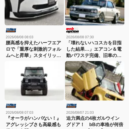
2026/08/08 08:03
2026/08/08 07:30
腰高感を抑えたハーフエア
「壊れないハコスカを目指
ロで「重厚な刺激的フォル
した結果…」エアコン＆電
ムへと昇華」スタイリッシ
動パワステ完備、旧車の常
ュなエステートを構築
識を覆すGT-R仕様のすべて
2026/08/08 07:03
2026/08/07 21:03
『オーラがハンパない！』
迫力満点の4枚ガルウイン
アグレッシブさも高級感も
グドア！ bBの車格が何倍