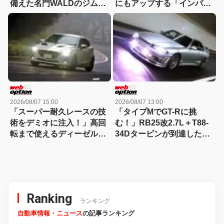
備えた名門WALDのジムニ
にもアップする「インパク
ーノマド用ボディキット
トVIP!!」規格外！
2026/08/07 15:00
2026/08/07 13:00
「スーパー耐久レースの技
「タイプMでGT-Rに挑
術をデミオに注入！」高回
む！」RB25改2.7L＋T88-
転まで使えるディーゼルタ
34Dタービンが到達した
ーボ仕様が熱い!!
300km/hの領域
Ranking
ランキング
自動車情報・ニュース
の記事ランキング