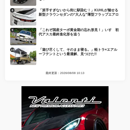
「派手すぎないから街に馴染む！」KUHLが魅せる
新型クラウンセダンの“大人な”薄型フラップエアロ
「これぞ国産ターボ黄金期の忘れ形見！」いすゞ初
代アスカ最終進化形を追う
「遊び尽くして、そのまま寝る。」軽トラ×エアル
ーフテントという最適解、見つけた!!
最終更新：2026/08/08 10:13