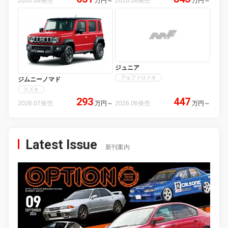
2026.08発売
万円
～
2026.08発売
万円
～
ジュニア
アルファロメオ
ジムニーノマド
スズキ
293
447
2026.07発売
万円
～
2026.06発売
万円
～
Latest Issue
新刊案内