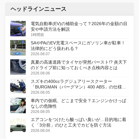
ヘッドラインニュース
電気自動車(EV)の補助金って？2026年の金額の目
安や申請方法を解説
1時間前
SAやPAのEV充電スペースにガソリン車が駐車！
法律的にどう扱われる？
2026.08.07
真夏の高速道路でタイヤが突然バースト!? 炎天下
のドライブ前に知っておくべき点検内容とは
2026.08.06
スズキの400ccラグジュアリースクーター
「BURGMAN（バーグマン）400 ABS」の仕様を
変更し、8月18日に発売
2026.08.05
車内での仮眠、どこまで安全？エンジンかけっぱ
なしの危険性
2026.08.05
エアコンをつけたら酸っぱい臭いが…目的地に着
く「3分前」のひと工夫でカビを防ぐ方法
2026.08.04