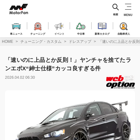
コ
ン
テ
検索
MENU
ン
ツ
へ
車ニュース
チューニング
イベント
中古車
新車カタログ
自動車求人
ス
HOME
チューニング・カスタム
ドレスアップ
「速いのに上品とか反則
キ
ッ
プ
「速いのに上品とか反則！」ヤンチャを捨てたラ
ンエボX“紳士仕様”カッコ良すぎる件
2026.04.02 06:30