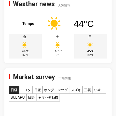
Weather news
天気情報
44°C
Tempe
金
土
日
44°C
46°C
45°C
32°C
33°C
32°C
Market survey
市場情報
日経
トヨタ
日産
ホンダ
マツダ
スズキ
三菱
いすゞ
SUBARU
日野
ヤマハ発動機