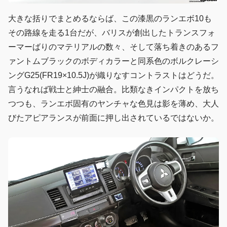
大きな括りでまとめるならば、この漆黒のランエボ10も
その路線を走る1台だが、バリスが創出したトランスフォ
ーマーばりのマテリアルの数々、そして落ち着きのあるフ
ァントムブラックのボディカラーと同系色のボルクレーシ
ングG25(FR19×10.5J)が織りなすコントラストはどうだ。
言うなれば戦士と紳士の融合。比類なきインパクトを放ち
つつも、ランエボ固有のヤンチャな色見は影を薄め、大人
びたアピアランスが前面に押し出されているではないか。