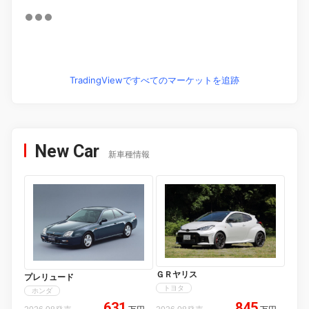
TradingViewですべてのマーケットを追跡
New Car
新車種情報
ＧＲヤリス
プレリュード
トヨタ
ホンダ
631
845