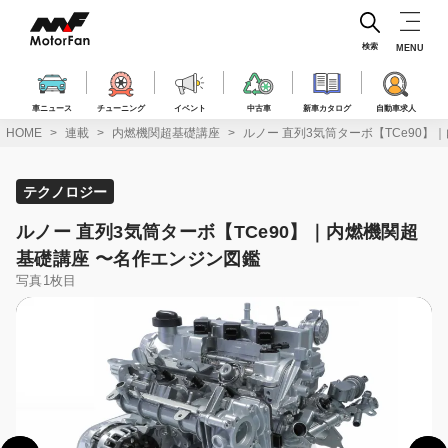
コ
ン
テ
検索
MENU
ン
ツ
へ
車ニュース
チューニング
イベント
中古車
新車カタログ
自動車求人
ス
HOME
連載
内燃機関超基礎講座
ルノー 直列3気筒ターボ【TCe90
キ
ッ
プ
テクノロジー
ルノー 直列3気筒ターボ【TCe90】｜内燃機関超
基礎講座 〜名作エンジン図鑑
写真1枚目