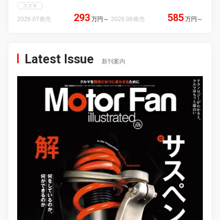
スズキ
293
585
2026.07発売
万円
～
2026.06発売
万円
～
Latest Issue
新刊案内