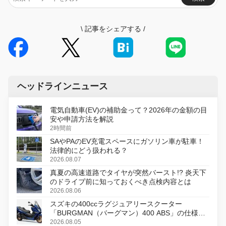
\
記事をシェアする
/
ヘッドラインニュース
電気自動車(EV)の補助金って？2026年の金額の目
安や申請方法を解説
2時間前
SAやPAのEV充電スペースにガソリン車が駐車！
法律的にどう扱われる？
2026.08.07
真夏の高速道路でタイヤが突然バースト!? 炎天下
のドライブ前に知っておくべき点検内容とは
2026.08.06
スズキの400ccラグジュアリースクーター
「BURGMAN（バーグマン）400 ABS」の仕様を
変更し、8月18日に発売
2026.08.05