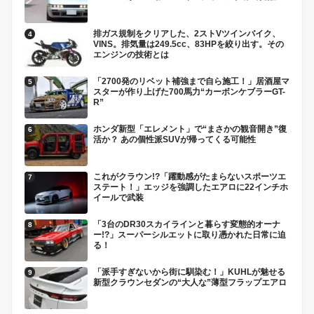
排ガス規制をクリアした、2ストVツインバイク、
VINS。排気量は249.5cc、83HPを絞り出す。その
エンジンの技術とは
「2700発のリベット補強まで自ら施工！」居酒屋マ
スターが作り上げた700馬力“カーボンケブラーGT-
R”
ホンダ新型「エレメント」で“まさかの観音開き”復
活か？ あの個性派SUVが帰ってくる可能性
これがクラウン!?「躍動感がたまらないスポーツエ
ステート！」エッジを強調したエアロに22インチホ
イールで武装
「3台のDR30スカイラインと暮らす変態的オーナ
ー!?」スーパーシルエットに取り憑かれた日常に迫
る！
「派手すぎないから街に馴染む！」KUHLが魅せる
新型クラウンセダンの“大人な”薄型フラップエアロ