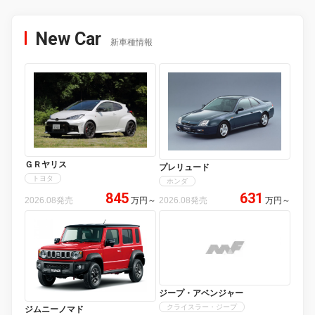
New Car
新車種情報
ＧＲヤリス
プレリュード
トヨタ
ホンダ
845
631
2026.08発売
万円
～
2026.08発売
万円
～
ジープ・アベンジャー
クライスラー・ジープ
ジムニーノマド