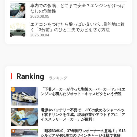
車内での仮眠、どこまで安全？エンジンかけっぱ
なしの危険性
2026.08.05
エアコンをつけたら酸っぱい臭いが…目的地に着
く「3分前」のひと工夫でカビを防ぐ方法
2026.08.04
Ranking
ランキング
「下着メーカーが作った和製スーパーカー!?」F1エ
ンジンを積んだジオット・キャスピタという伝説
電源やバッテリー不要で、-1℃の飲めるシャーベッ
ト状ドリンクを生成。現場作業やアウトドアに「ア
イススラリーメーカー」が便利！
「昭和63年式、37年間ワンオーナーの意地！」S13
シルビアが400馬力のツインチャージ仕様で覚醒