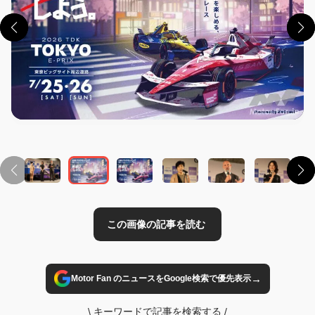
この画像の記事を読む
→
Motor Fan のニュースをGoogle検索で優先表示
\
キーワードで記事を検索する
/