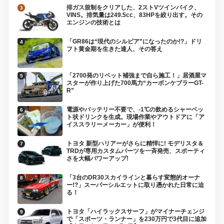
排ガス規制をクリアした、2ストVツインバイク、
VINS。排気量は249.5cc、83HPを絞り出す。その
エンジンの技術とは
「GR86は“現代のシルビア”になったのか!?」ドリ
フト黄金期を生きた達人、その答え
「2700発のリベット補強まで自ら施工！」居酒屋マ
スターが作り上げた700馬力“カーボンケブラーGT-
R”
電源やバッテリー不要で、-1℃の飲めるシャーベッ
ト状ドリンクを生成。現場作業やアウトドアに「ア
イススラリーメーカー」が便利！
トヨタ 新型ハリアーがさらに精悍に! モデリスタ＆
TRDが専用カスタムパーツを一斉発売、スポーティ
さを大幅パワーアップ!
「3台のDR30スカイラインと暮らす変態的オーナ
ー!?」スーパーシルエットに取り憑かれた日常に迫
る！
トヨタ「ハイラックスサーフ」がマイナーチェンジ
で「スポーツ・ランナー」を230万円で3代目に追加