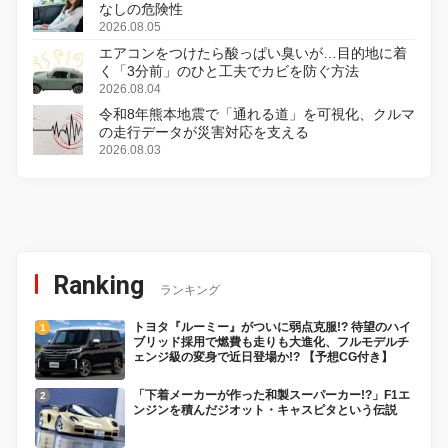
なしの危険性
2026.08.05
エアコンをつけたら酸っぱい臭いが…目的地に着
く「3分前」のひと工夫でカビを防ぐ方法
2026.08.04
令和8年熊本地震で「通れる道」を可視化、クルマ
の走行データが災害対応を支える
2026.08.03
Ranking
ランキング
トヨタ『ルーミー』がついに弱点克服!? 待望のハイ
ブリッド採用で燃費も走りも大進化、フルモデルチ
ェンジ級の変身で近日登場か!? 【予想CG付き】
「下着メーカーが作った和製スーパーカー!?」F1エ
ンジンを積んだジオット・キャスピタという伝説