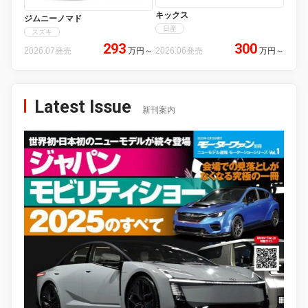
キックス
ジムニーノマド
日産
スズキ
293
300
2026.07発売
万円
～
2026.06発売
万円
～
Latest Issue
新刊案内