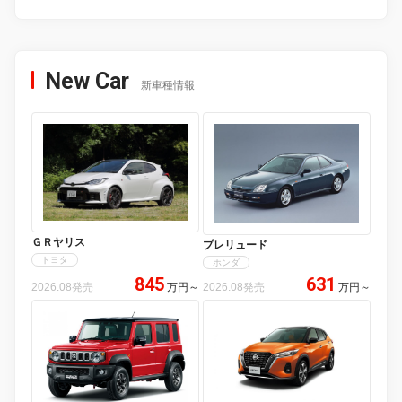
New Car
新車種情報
ＧＲヤリス
プレリュード
トヨタ
ホンダ
845
631
2026.08発売
万円
～
2026.08発売
万円
～