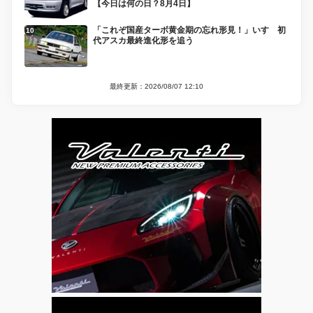
【今日は何の日？8月4日】
「これぞ国産ターボ黄金期の忘れ形見！」いすゞ初
代アスカ最終進化形を追う
最終更新：2026/08/07 12:10