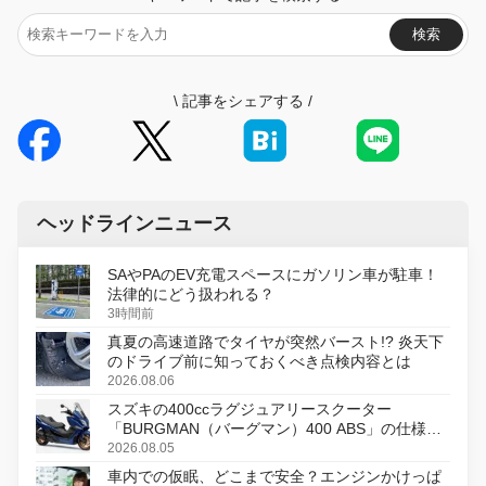
検索
\
記事をシェアする
/
ヘッドラインニュース
SAやPAのEV充電スペースにガソリン車が駐車！
法律的にどう扱われる？
3時間前
真夏の高速道路でタイヤが突然バースト!? 炎天下
のドライブ前に知っておくべき点検内容とは
2026.08.06
スズキの400ccラグジュアリースクーター
「BURGMAN（バーグマン）400 ABS」の仕様を
変更し、8月18日に発売
2026.08.05
車内での仮眠、どこまで安全？エンジンかけっぱ