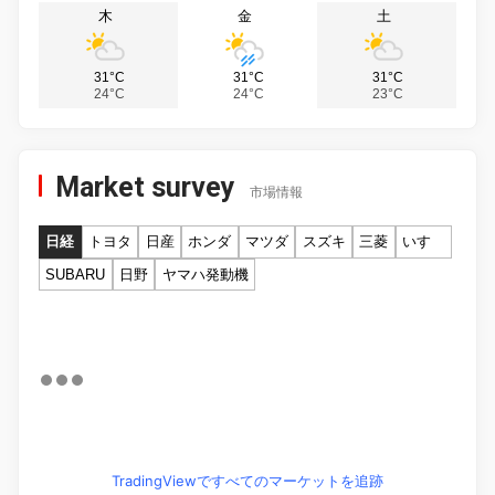
木
金
土
31°C
31°C
31°C
24°C
24°C
23°C
Market survey
市場情報
日経
トヨタ
日産
ホンダ
マツダ
スズキ
三菱
いすゞ
SUBARU
日野
ヤマハ発動機
TradingViewですべてのマーケットを追跡