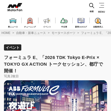
コ
ン
テ
検索
MENU
ン
ツ
へ
車ニュース
チューニング
イベント
中古車
新車カタログ
自動車求人
ス
HOME
自動車・新車ニュース
モータースポーツ
フォーミュラ E、「2026
キ
ッ
プ
イベント
フォーミュラ E、「2026 TDK Tokyo E-Prix ×
TOKYO GX ACTION トークセッション、都庁で
開催！
写真2枚目