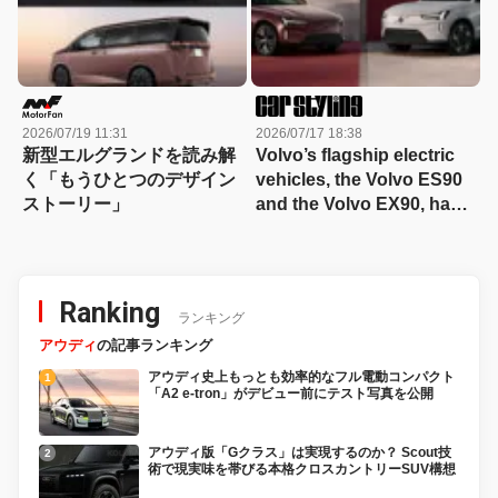
2026/07/19 11:31
2026/07/17 18:38
新型エルグランドを読み解
Volvo’s flagship electric
く「もうひとつのデザイン
vehicles, the Volvo ES90
ストーリー」
and the Volvo EX90, have
made their debut.
Ranking
ランキング
アウディ
の記事ランキング
アウディ史上もっとも効率的なフル電動コンパクト
「A2 e-tron」がデビュー前にテスト写真を公開
アウディ版「Gクラス」は実現するのか？ Scout技
術で現実味を帯びる本格クロスカントリーSUV構想