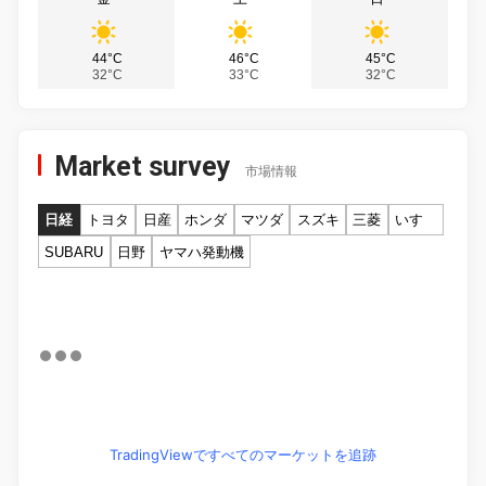
44°C
46°C
45°C
32°C
33°C
32°C
Market survey
市場情報
日経
トヨタ
日産
ホンダ
マツダ
スズキ
三菱
いすゞ
SUBARU
日野
ヤマハ発動機
TradingViewですべてのマーケットを追跡