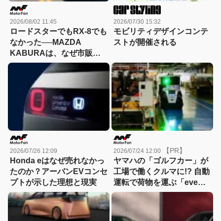
2026/08/02 11:45
2026/07/30 15:32
ロードスターでもRX-8でも
モビリティデザインコンテ
なかった──MAZDA
ストが開催される
KABURAは、なぜ市販さ
れなかったのか？
【PR】
2026/07/26 12:09
2026/07/24 12:00
Honda eはなぜ売れなかっ
ヤマハの「ゴルフカー」が
たのか？アーバンEVコンセ
工場で働くクルマに!? 自動
プトが示した理想と現実
運転で荷物を運ぶ「eve
auto」はどうやって生まれ
た？