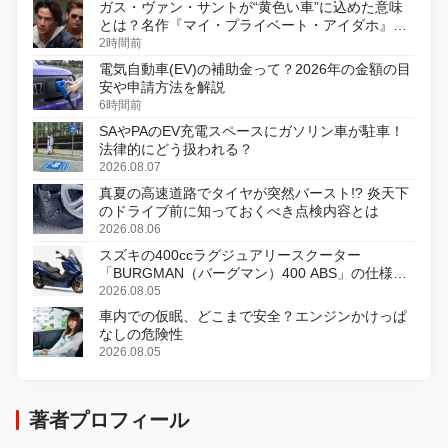
ガス・ヴァン・サントが“黄色い車”に込めた意味
とは？名作『マイ・プライベート・アイダホ』が
初のデジタルリマスター版で復活
2時間前
電気自動車(EV)の補助金って？2026年の金額の目
安や申請方法を解説
6時間前
SAやPAのEV充電スペースにガソリン車が駐車！
法律的にどう扱われる？
2026.08.07
真夏の高速道路でタイヤが突然バースト!? 炎天下
のドライブ前に知っておくべき点検内容とは
2026.08.06
スズキの400ccラグジュアリースクーター
「BURGMAN（バーグマン）400 ABS」の仕様を
変更し、8月18日に発売
2026.08.05
車内での仮眠、どこまで安全？エンジンかけっぱ
なしの危険性
2026.08.05
著者プロフィール