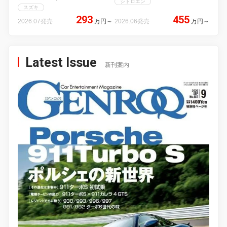
シトロエン
スズキ
293
455
2026.07発売
万円
～
2026.06発売
万円
～
Latest Issue
新刊案内