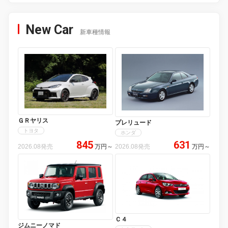
New Car
新車種情報
ＧＲヤリス
プレリュード
トヨタ
ホンダ
845
631
2026.08発売
万円
～
2026.08発売
万円
～
Ｃ４
ジムニーノマド