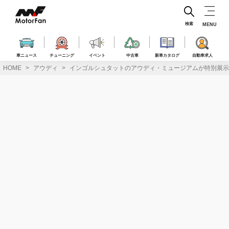
コ
ン
テ
検索
MENU
ン
ツ
へ
車ニュース
チューニング
イベント
中古車
新車カタログ
自動車求人
ス
HOME
アウディ
インゴルシュタットのアウディ・ミュージアムが特別展示
キ
ッ
プ