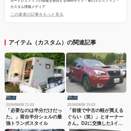
カードレスアップの情報を発信するWebサイト・車のドレスアップ・
カスタム情報メディア
この著者の記事をもっと見る
アイテム（カスタム）の関連記事
2026/08/08 21:03
2026/08/08 15:03
「必要なのは半分だけだっ
「前後で中古の軽が買える
た。」荷台半分シェルの最
ぐらい（笑）」とオーナー
強トランポスタイル
さん。D2に交換した1イン
チアップのSJ最終型のター