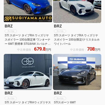
BRZ
BRZ
スバル
スバル
STI スポーツ タイプRA ウィズリヤ
STI スポーツ タイプRA ウィズリヤ
スポイラー 100台限定車 ワンオーナ
スポイラー 100台限定/クリスタルホ
ー 6MT 禁煙車 STI18AW スバルナビ
ワイトパール
679.8
708
パック カロッツエリアナビ フルセグ
中古車価格：
万円
中古車価格：
万円
Bluetooth Bカメラ ドラレコ シート
ヒーター ETC2.0 クルーズコントロ
ール
BRZ
BRZ
スバル
スバル
STI スポーツ タイプRAウィズリヤス
STIスポーツ 6MT