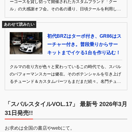
ーコースを貸し切って開催されたカスタムブランド「クー
ル」の大感謝オフ会。その名の通り、日頃クールを利用して
いるユーザーへの感謝を込めたイベントだ。当日は約1000台
のカスタムカーが全国各地から集結。今回は中でも極上カス
あわせて読みたい
タムで仕上げたユーザーカーをピックアップ。オーナーのス
初代BRZはターボ付き、GR86はス
バル愛、クール愛も合わせてチェックしていこう！
ーチャー付き。普段乗りからサー
キットまでイケる1台を作り込む！
クルマの在り方が色々と変わっているこの時代でも、スバル
のパフォーマンスカーは健在。そのポテンシャルを引き上げ
るチューンド＆カスタムパーツもまだまだ続々。名門チュー
ナー達がプロデュースする、スバルカスタムを堪能しよう！
「スバルスタイルVOL.17」 最新号 2026年3月
31日発売!!
お求めは全国の書店やwebにて。