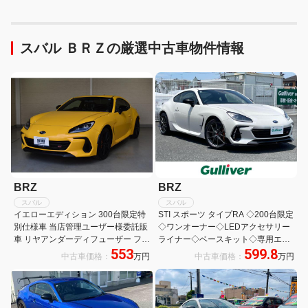
スバル ＢＲＺの厳選中古車物件情報
BRZ
BRZ
スバル
スバル
イエローエディション 300台限定特
STI スポーツ タイプRA ◇200台限定
別仕様車 当店管理ユーザー様委託販
◇ワンオーナー◇LEDアクセサリー
車 リヤアンダーディフューザー フロ
ライナー◇ベースキット◇専用エン
553
599.8
アカーペットSTI リヤフォグランプ
ジン◇専用クラッチ&フライホイー
中古車価格：
万円
中古車価格：
万円
キット ドアミラーオートシステム カ
ル◇専用BBS18AW◇ZF製フロント
ロッツェリアサイバーナビパック バ
&リアダンパー
ックカメラ