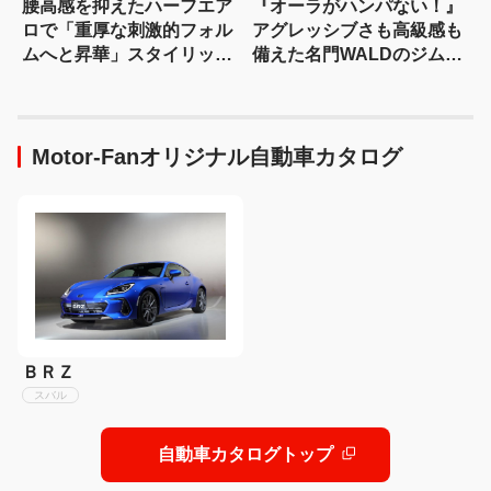
腰高感を抑えたハーフエア
『オーラがハンパない！』
ロで「重厚な刺激的フォル
アグレッシブさも高級感も
ムへと昇華」スタイリッシ
備えた名門WALDのジムニ
ュなエステートを構築
ーノマド用ボディキット
Motor-Fanオリジナル自動車カタログ
ＢＲＺ
スバル
自動車カタログトップ