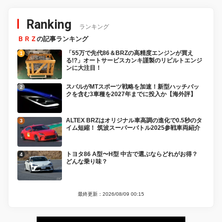
Ranking
ランキング
ＢＲＺ
の記事ランキング
「55万で先代86＆BRZの高精度エンジンが買え
る!?」オートサービスカンキ謹製のリビルトエンジ
ンに大注目！
スバルがMTスポーツ戦略を加速！新型ハッチバッ
クを含む3車種を2027年までに投入か【海外評】
ALTEX BRZはオリジナル車高調の進化で0.5秒のタ
イム短縮！ 筑波スーパーバトル2025参戦車両紹介
トヨタ86 A型〜H型 中古で選ぶならどれがお得？
どんな乗り味？
最終更新：2026/08/09 00:15