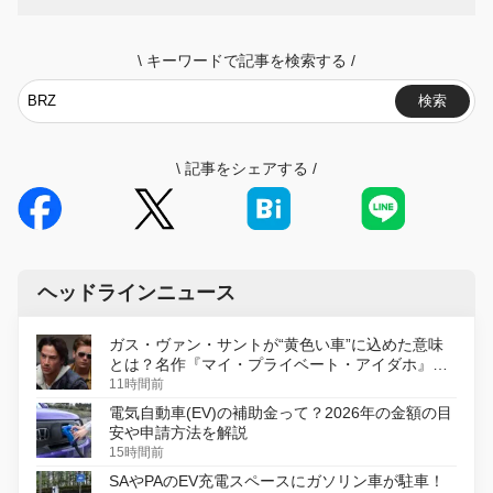
\
キーワードで記事を検索する
/
検索
\
記事をシェアする
/
ヘッドラインニュース
ガス・ヴァン・サントが“黄色い車”に込めた意味
とは？名作『マイ・プライベート・アイダホ』が
初のデジタルリマスター版で復活
11時間前
電気自動車(EV)の補助金って？2026年の金額の目
安や申請方法を解説
15時間前
SAやPAのEV充電スペースにガソリン車が駐車！