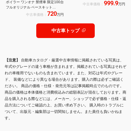
999.9
ポイラー ワンオナ 禁煙車 限定100台
中古車価格：
万円
フルオリジナル ベースキット
720
STI(LEDライナー/ディフューザー)ナ
中古車価格：
万円
ビ ETC2.0 バックカメラ ディーラー
保証継承
中古車トップ
【注意】
自動車カタログ・厳選中古車情報に掲載されている写真は、
年式やグレードの違う車種が含まれます。掲載されている写真はそれぞ
れの車種用でないものも含まれています。また、対応は年式やグレー
ド、 装備などにより異なる場合があります。購入の際は必ずご確認く
ださい。 商品の価格・仕様・発売元等は記事掲載時点でのものです。
商品の価格は本体価格と消費税込みの総額表記が混在しております。商
品を購入される際などには、メーカー、ショップで必ず価格・仕様・返
品方法についてご確認の上、お買い求め下さい。 購入時のトラブルに
ついて、出版元・編集部は一切関知しません。また責任も負いかねま
す。