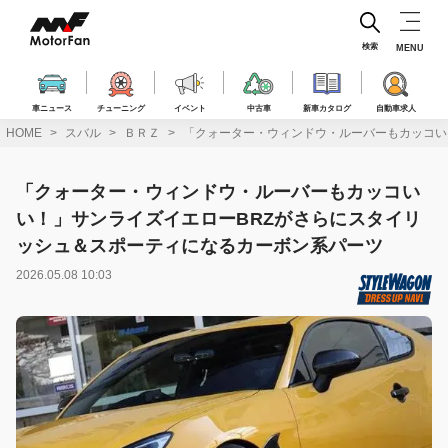
コ
ン
テ
検索
MENU
ン
ツ
へ
車ニュース
チューニング
イベント
中古車
新車カタログ
自動車求人
ス
HOME
スバル
ＢＲＺ
「クォーター・ウィンドウ・ルーバーもカッコい
キ
ッ
プ
「クォーター・ウィンドウ・ルーバーもカッコい
い！」サンライズイエローBRZがさらにスタイリ
ッシュ＆スポーティになるカーボン系パーツ
2026.05.08 10:03