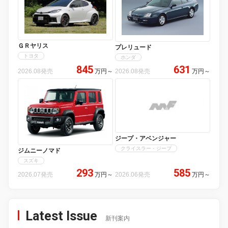
ＧＲヤリス
プレリュード
トヨタ
ホンダ
845
631
2026.08発売
万円
～
2026.08発売
万円
～
ジープ・アベンジャー
クライスラー・ジープ
ジムニーノマド
スズキ
293
585
2026.07発売
万円
～
2026.06発売
万円
～
Latest Issue
新刊案内