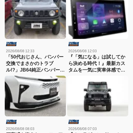
ボ車！
2026/08/08 12:33
2026/08/08 12:03
「50代おじさん、バンパー
『「気になる」は試してか
交換でまさかのトラブ
ら決める時代！』最新カス
ル!?」JB64純正バンパー流
タムを一気に実車体感でき
用に挑戦したら、センサー
る【BLITZ×carrozzeria】
エラーも体験（涙）
9/5（土）・6（日）in A
PIT京都
2026/08/08 08:03
2026/08/08 07:03