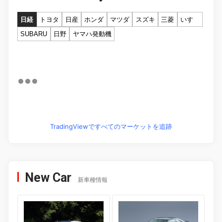
日経
トヨタ
日産
ホンダ
マツダ
スズキ
三菱
いすゞ
SUBARU
日野
ヤマハ発動機
TradingViewですべてのマーケットを追跡
New Car
新車種情報