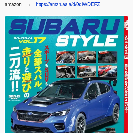
amazon →
https://amzn.asia/d/0dIWDEFZ