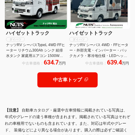
ハイゼットトラック
ハイゼットトラック
ダイハツ
ダイハツ
ナッツRV シーバスTypeL 4WD FFヒ
ナッツRV シーバス 4WD・FFヒータ
ーター リチウム300Ah シンク 給排
ー・外部充電・インバーター・バッ
水タンク 家庭用エアコン 1500Wイ
クカメラ・寒冷地仕様・LEDヘッド
634.7
639.4
ンバーター 100Vコンセント LEDヘ
ランプ・バゲッジドア
中古車価格：
万円
中古車価格：
万円
ッドライト
中古車トップ
【注意】
自動車カタログ・厳選中古車情報に掲載されている写真は、
年式やグレードの違う車種が含まれます。掲載されている写真はそれぞ
れの車種用でないものも含まれています。また、対応は年式やグレー
ド、 装備などにより異なる場合があります。購入の際は必ずご確認く