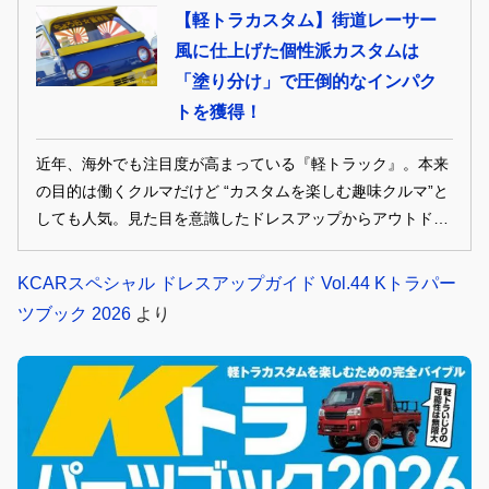
り返る。
【軽トラカスタム】街道レーサー
風に仕上げた個性派カスタムは
「塗り分け」で圧倒的なインパク
トを獲得！
近年、海外でも注目度が高まっている『軽トラック』。本来
の目的は働くクルマだけど “カスタムを楽しむ趣味クルマ”と
しても人気。見た目を意識したドレスアップからアウトドア
やレジャーでの実用性に特化するなど仕様も様々。そんな軽
トラカスタムに魅了された“ちょっと昔の”オーナーカーを振
KCARスペシャル ドレスアップガイド Vol.44 Kトラパー
り返る。
ツブック 2026
より