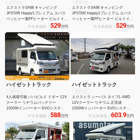
ダイハツ
ダイハツ
エクストラSAIIIt キャンピング
エクストラSAIIIt キャンピング
JPSTAR Happy1プレミアム エバス
JPSTAR Happy1プレミアム エバス
ペッヒャー製FFヒーター ビルトイン
ペッヒャー製FFヒーター ビルトイン
529
529
クーラー+冷蔵庫+電動サイドオーニ
クーラー+冷蔵庫+電動サイドオーニ
中古車価格：
万円
中古車価格：
万円
ング リチウム電池400AH 外部防水
ング リチウム電池400AH 外部防水
コンセント
コンセント
ハイゼットトラック
ハイゼットトラック
ダイハツ
ダイハツ
4人就寝可能 パパビルド ドギー 12V
エクストラ シーバス タイプL 4WD
クーラー リチウムバッテリー
12Vクーラー リチウム 正弦波
1500Wインバーター EVOシステム
1500Wインバーター EVOシステム
588
603.9
アクリルウィンドウ ポップアップル
外部充電システム FFヒーター FRP
中古車価格：
万円
中古車価格：
万円
ーフ キャンピングカー キッチンシン
ポップアップ 4名乗車 3名+子供1名
ク
就寝