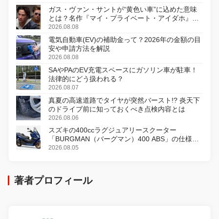
ガス・ヴァン・サントが“黄色い車”に込めた意味
とは？名作『マイ・プライベート・アイダホ』が
初のデジタルリマスター版で復活
2026.08.08
電気自動車(EV)の補助金って？2026年の金額の目
安や申請方法を解説
2026.08.08
SAやPAのEV充電スペースにガソリン車が駐車！
法律的にどう扱われる？
2026.08.07
真夏の高速道路でタイヤが突然バースト!? 炎天下
のドライブ前に知っておくべき点検内容とは
2026.08.06
スズキの400ccラグジュアリースクーター
「BURGMAN（バーグマン）400 ABS」の仕様を
変更し、8月18日に発売
2026.08.05
著者プロフィール