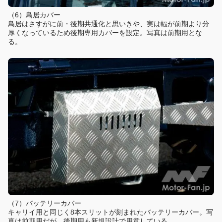
（6）鳥居カバー
鳥居はさすがに前・後期共通化と思いきや、実は幅が前期より分
厚くなっているため後期専用カバーを設定。写真は前期用とな
る。
（7）バッテリーカバー
キャリイ用と同じく8本スリットが刻まれたバッテリーカバー。写
真は前期用だが、後期用も新規設計で用意している。