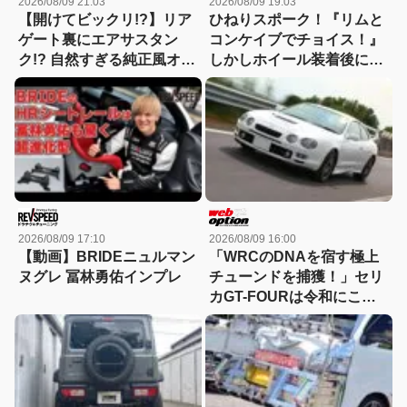
2026/08/09 21:03
2026/08/09 19:03
【開けてビックリ!?】リア
ひねりスポーク！『リムと
ゲート裏にエアサスタン
コンケイブでチョイス！』
ク!? 自然すぎる純正風オバ
しかしホイール装着後にリ
フェンとキャンディレッド
アアームを投入した結果、
の目元で魅せるRB1オデッ
ツラ具合があまくなってし
セイが凄すぎる！
まうという事態に！
2026/08/09 17:10
2026/08/09 16:00
【動画】BRIDEニュルマン
「WRCのDNAを宿す極上
ヌグレ 冨林勇佑インプレ
チューンドを捕獲！」セリ
カGT-FOURは令和にこそ
刺さる逸材だ