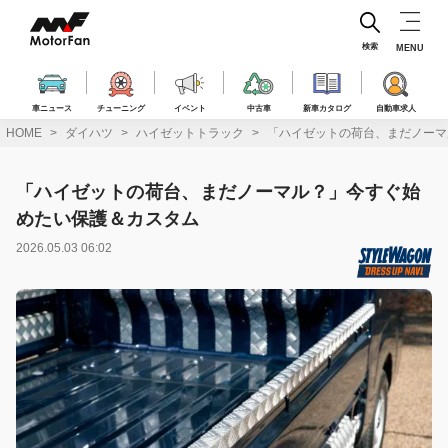
コ
ン
テ
検索
MENU
ン
ツ
へ
車ニュース
チューニング
イベント
中古車
新車カタログ
自動車求人
ス
HOME
ダイハツ
ハイゼットトラック
「ハイゼットの荷台、まだノーマ
キ
ッ
プ
「ハイゼットの荷台、まだノーマル？」今すぐ始
めたい保護＆カスタム
2026.05.03 06:02