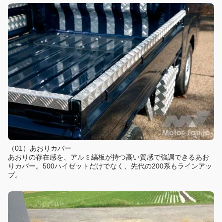
（01）あおりカバー
あおりの存在感を、アルミ縞板が持つ高い質感で強調できるあお
りカバー。500ハイゼットだけでなく、先代の200系もラインアッ
プ。