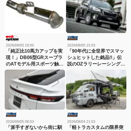
買える流麗スタイル
【ランクル250/300】
2026/08/05 18:00
2026/08/05 15:03
「純正比10馬力アップを実
「90年代に全世界でスマッ
現！」DB06型GRスープラ
シュヒットした銘品!!」伝
のATモデル用スポーツ触媒
説のOZラリーレーシングを
登場！
今だからこそ狙いたい！
2026/08/05 08:03
2026/08/04 21:03
「派手すぎないから街に馴
「軽トラカスタムの限界突