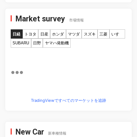
Market survey
市場情報
日経
トヨタ
日産
ホンダ
マツダ
スズキ
三菱
いすゞ
SUBARU
日野
ヤマハ発動機
TradingViewですべてのマーケットを追跡
New Car
新車種情報