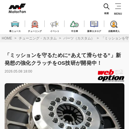
コ
ン
テ
検索
MENU
ン
ツ
へ
車ニュース
チューニング
イベント
中古車
新車カタログ
自動車求人
ス
HOME
チューニング・カスタム
パーツ（カスタム）
「ミッションを守
キ
ッ
プ
「ミッションを守るために“あえて滑らせる”」新
発想の強化クラッチをOS技研が開発中！
2026.05.08 18:00