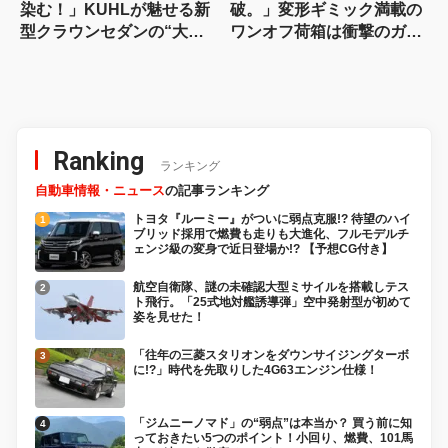
染む！」KUHLが魅せる新
破。」変形ギミック満載の
型クラウンセダンの“大人
ワンオフ荷箱は衝撃のガル
な”薄型フラップエアロ
ウイング仕様!!
Ranking
ランキング
自動車情報・ニュース
の記事ランキング
トヨタ『ルーミー』がついに弱点克服!? 待望のハイ
ブリッド採用で燃費も走りも大進化、フルモデルチ
ェンジ級の変身で近日登場か!? 【予想CG付き】
航空自衛隊、謎の未確認大型ミサイルを搭載しテス
ト飛行。「25式地対艦誘導弾」空中発射型が初めて
姿を見せた！
「往年の三菱スタリオンをダウンサイジングターボ
に!?」時代を先取りした4G63エンジン仕様！
「ジムニーノマド」の“弱点”は本当か？ 買う前に知
っておきたい5つのポイント！小回り、燃費、101馬