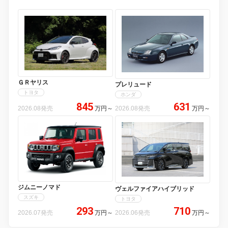
ＧＲヤリス
プレリュード
トヨタ
ホンダ
845
631
2026.08発売
万円
～
2026.08発売
万円
～
ジムニーノマド
ヴェルファイアハイブリッド
スズキ
トヨタ
293
710
2026.07発売
万円
～
2026.06発売
万円
～