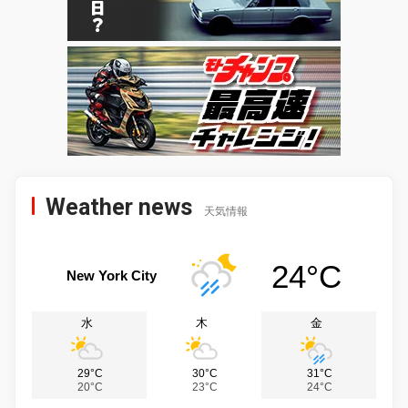
Weather news
天気情報
24°C
New York City
水
木
金
29°C
30°C
31°C
20°C
23°C
24°C