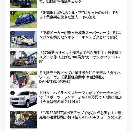
力、5速MTを徹底チェック
「GR86は“現代のシルビア”になったのか!?」ドリ
フト黄金期を生きた達人、その答え
「下着メーカーが作った和製スーパーカー!?」F1エ
ンジンを積んだジオット・キャスピタという伝説
「2700発のリベット補強まで自ら施工！」居酒屋マ
スターが作り上げた700馬力“カーボンケブラーGT-
R”
月間販売台数トップに躍り出た注目モデル「ダイハ
ツ・ムーヴ」【最新軽自動車 車種別解説
DAIHATSU MOVE】
トヨタ「ハイラックスサーフ」がマイナーチェンジ
で「スポーツ・ランナー」を230万円で3代目に追加
【今日は何の日？8月4日】
「”VR38DETTはボアアップできない”を覆す！」最
先端の溶射技術が切り拓くR35GT-Rチューンの未来