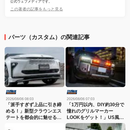
公式ウェブメディアです。
この著者の記事をもっと見る
パーツ（カスタム）の関連記事
2026/08/06 08:03
2026/08/06 07:03
「派手すぎず上品に引き締
「1万円以内、DIY約30分で
める！」新型クラウンエス
憧れのグリルマーカー
テートを都会的に魅せる、
LOOKをゲット！」US風の
モデリスタのディーラーで
顔を実現できるLEDキット