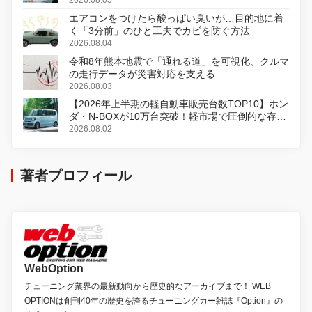
エアコンをつけたら酸っぱい臭いが…目的地に着
く「3分前」のひと工夫でカビを防ぐ方法
2026.08.04
令和8年熊本地震で「通れる道」を可視化、クルマ
の走行データが災害対応を支える
2026.08.03
【2026年上半期の軽自動車販売台数TOP10】ホン
ダ・N-BOXが10万台突破！軽市場で圧倒的な存在
感
2026.08.02
著者プロフィール
WebOption
チューニング業界の最新動向から歴史的なアーカイブまで！ WEB
OPTIONは創刊40年の歴史を誇るチューニングカー雑誌『Option』の