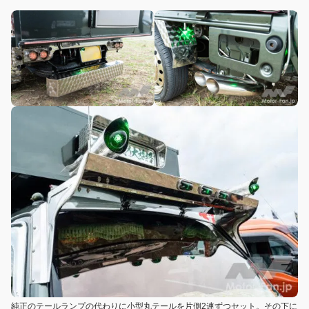
純正のテールランプの代わりに小型丸テールを片側2連ずつセット。その下に