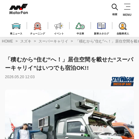
コ
ン
テ
検索
MENU
ン
ツ
へ
車ニュース
チューニング
イベント
中古車
新車カタログ
自動車求人
ス
HOME
スズキ
スーパーキャリイ
「積むから“住む”へ！」居住空間を載せ
キ
ッ
プ
「積むから“住む”へ！」居住空間を載せた“スーパ
ーキャリイ”はいつでも宿泊OK!!
2026.05.20 12:03