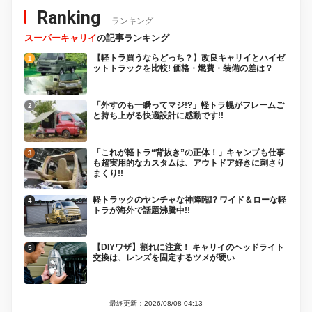
Ranking
ランキング
スーパーキャリイ
の記事ランキング
【軽トラ買うならどっち？】改良キャリイとハイゼ
ットトラックを比較! 価格・燃費・装備の差は？
「外すのも一瞬ってマジ!?」軽トラ幌がフレームご
と持ち上がる快適設計に感動です!!
「これが軽トラ“背抜き”の正体！」キャンプも仕事
も超実用的なカスタムは、アウトドア好きに刺さり
まくり!!
軽トラックのヤンチャな神降臨!? ワイド＆ローな軽
トラが海外で話題沸騰中!!
【DIYワザ】割れに注意！ キャリイのヘッドライト
交換は、レンズを固定するツメが硬い
最終更新：2026/08/08 04:13