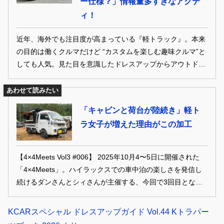
ー仕様？」情報量多すぎなアクテ
ィ！
近年、海外でも注目度が高まっている『軽トラック』。本来
の目的は働くクルマだけど “カスタムを楽しむ趣味クルマ”と
しても人気。見た目を意識したドレスアップからアウトドア
やレジャーでの実用性に特化するなど仕様も様々。そんな軽
トラカスタムに魅了された“ちょっと昔の”オーナーカーを振
あわせて読みたい
り返る。
「キャビンと荷台が陸続き」軽ト
ラ女子が増えた理由がこの加工
【4×4Meets Vol3 #006】 2025年10月4〜5日に開催された
「4×4Meets」。ハイラックスでの車中泊の楽しさを発信し
続けるダンさんとシィさんが主催する、今回で3回目となる
車中泊イベント。個性豊かな参加者がそれぞれの車中泊の楽
しみ方を披露していた。
KCARスペシャル ドレスアップガイド Vol.44 Kトラパー