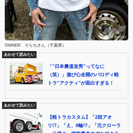
OWNER そらちさん（千葉県）
あわせて読みたい
「“日本農道攻男”ってなに
（笑）」遊び心全開のパロディ軽
トラ“アクティ”が面白すぎる！
あわせて読みたい
【軽トラカスタム】「2段アオ
リ!?」「え、6輪!?」「元クローラ