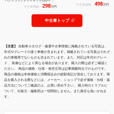
バグトラックテントキットLEDテー
498
フトアップ 15インチ8Jワークマイ
298
中古車価格：
万円
ルランプ 届出済み未使用車 スマート
中古車価格：
万円
スター 70mmワイドフェンダー ロ
キー キーレス クリアランスソナー
ールバー カスタム
中古車トップ
【注意】
自動車カタログ・厳選中古車情報に掲載されている写真は、
年式やグレードの違う車種が含まれます。掲載されている写真はそれぞ
れの車種用でないものも含まれています。また、対応は年式やグレー
ド、 装備などにより異なる場合があります。購入の際は必ずご確認く
ださい。 商品の価格・仕様・発売元等は記事掲載時点でのものです。
商品の価格は本体価格と消費税込みの総額表記が混在しております。商
品を購入される際などには、メーカー、ショップで必ず価格・仕様・返
品方法についてご確認の上、お買い求め下さい。 購入時のトラブルに
ついて、出版元・編集部は一切関知しません。また責任も負いかねま
す。