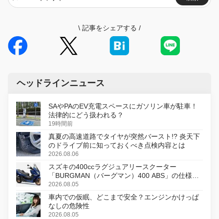
\
記事をシェアする
/
ヘッドラインニュース
SAやPAのEV充電スペースにガソリン車が駐車！
法律的にどう扱われる？
19時間前
真夏の高速道路でタイヤが突然バースト!? 炎天下
のドライブ前に知っておくべき点検内容とは
2026.08.06
スズキの400ccラグジュアリースクーター
「BURGMAN（バーグマン）400 ABS」の仕様を
変更し、8月18日に発売
2026.08.05
車内での仮眠、どこまで安全？エンジンかけっぱ
なしの危険性
2026.08.05