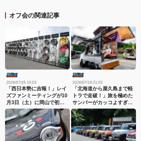
オフ会の関連記事
2026/07/26 10:03
2026/07/19 21:03
「西日本勢に吉報！」レイ
「北海道から屋久島まで軽
ズファンミーティングが10
トラで走破！」旅を極めた
月3日（土）に岡山で初開
サンバーがカッコよすぎ
催
る！