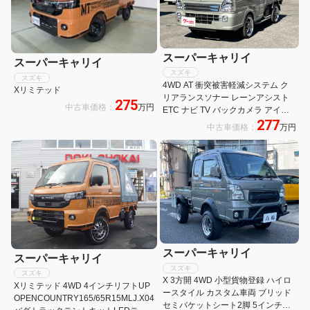
スーパーキャリイ
スーパーキャリイ
スズキ
スズキ
4WD AT 衝突被害軽減システム ク
Xリミテッド
リアランスソナー レーンアシスト
275
中古車価格：
万円
ETC ナビ TV バックカメラ アイド
277
リングストップ 電動格納ミラー オ
中古車価格：
万円
ートライト アルミホイール ESC
スーパーキャリイ
スーパーキャリイ
スズキ
スズキ
X 3方開 4WD 小型貨物登録 ハイロ
Xリミテッド 4WD 4インチリフトUP
ースタイル カスタム車両 ブリッド
OPENCOUNTRY165/65R15MLJ.X04
セミバケットシート2脚 5インチリ