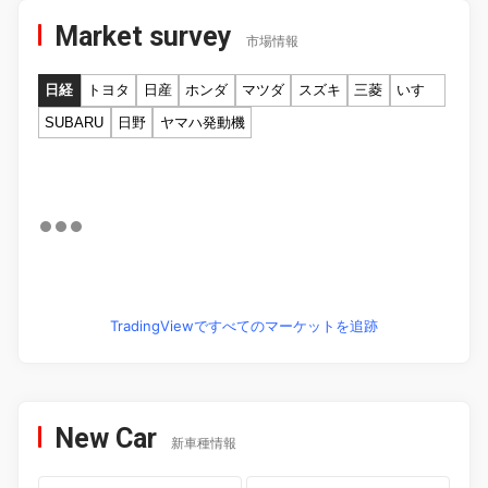
Market survey
市場情報
日経
トヨタ
日産
ホンダ
マツダ
スズキ
三菱
いすゞ
SUBARU
日野
ヤマハ発動機
TradingViewですべてのマーケットを追跡
New Car
新車種情報