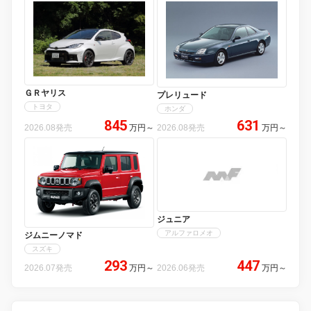
ＧＲヤリス
プレリュード
トヨタ
ホンダ
845
631
2026.08発売
万円
～
2026.08発売
万円
～
ジュニア
アルファロメオ
ジムニーノマド
スズキ
293
447
2026.07発売
万円
～
2026.06発売
万円
～