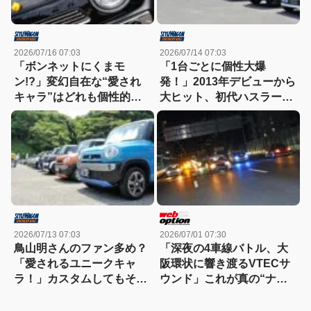
2026/07/16 07:03
2026/07/14 07:03
「ボンネットにくまモ
「1台ごとに個性大爆
ン!?」変幻自在な“愛され
発！」2013年デビューから
キャラ”はどれも個性的！
大ヒット、初代ハスラーの
【ハスラーカスタム】
魅力が詰まった熱いカスタ
ムミーティング
2026/07/13 07:03
2026/07/01 07:30
鳥山明さんのファン多め？
「深夜の4車線バトル、大
「愛されるユニークキャ
阪環状に響き渡るVTECサ
ラ！」カスタムしてもその
ウンド」これが真の“ナニ
愛嬌は変わらないハスラ
ワトモアレ”だ！
ー！