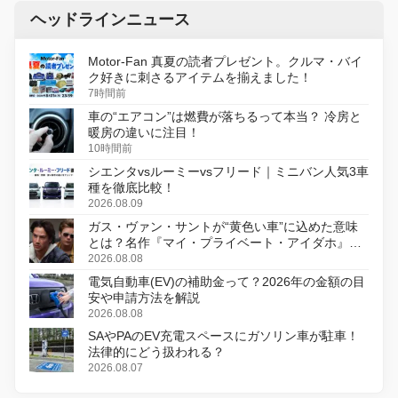
ヘッドラインニュース
Motor-Fan 真夏の読者プレゼント。クルマ・バイ
ク好きに刺さるアイテムを揃えました！
7時間前
車の“エアコン”は燃費が落ちるって本当？ 冷房と
暖房の違いに注目！
10時間前
シエンタvsルーミーvsフリード｜ミニバン人気3車
種を徹底比較！
2026.08.09
ガス・ヴァン・サントが“黄色い車”に込めた意味
とは？名作『マイ・プライベート・アイダホ』が
初のデジタルリマスター版で復活
2026.08.08
電気自動車(EV)の補助金って？2026年の金額の目
安や申請方法を解説
2026.08.08
SAやPAのEV充電スペースにガソリン車が駐車！
法律的にどう扱われる？
2026.08.07