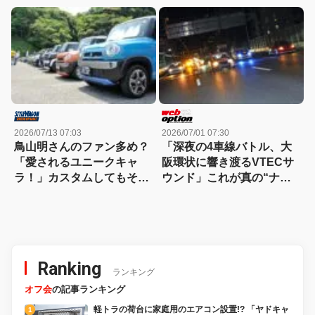
【ハスラーカスタム】
魅力が詰まった熱いカスタ
ムミーティング
2026/07/13 07:03
2026/07/01 07:30
鳥山明さんのファン多め？
「深夜の4車線バトル、大
「愛されるユニークキャ
阪環状に響き渡るVTECサ
ラ！」カスタムしてもその
ウンド」これが真の“ナニ
愛嬌は変わらないハスラ
ワトモアレ”だ！
ー！
Ranking
ランキング
オフ会
の記事ランキング
軽トラの荷台に家庭用のエアコン設置!? 「ヤドキャ