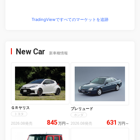
TradingViewですべてのマーケットを追跡
New Car
新車種情報
ＧＲヤリス
プレリュード
トヨタ
ホンダ
845
631
2026.08発売
万円
～
2026.08発売
万円
～