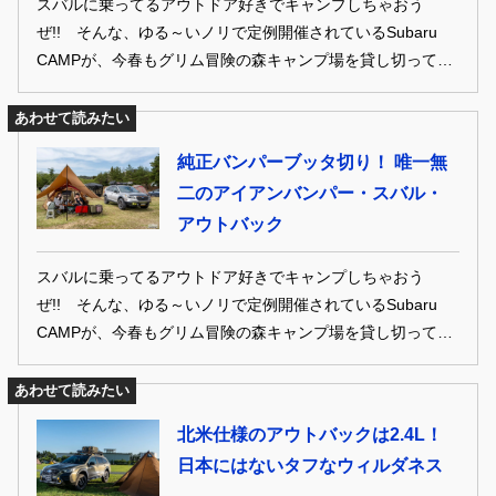
スバルに乗ってるアウトドア好きでキャンプしちゃおう
ぜ!! そんな、ゆる～いノリで定例開催されているSubaru
CAMPが、今春もグリム冒険の森キャンプ場を貸し切って大
規模開催!! 昨夏あたりからスバルの中の人たちも応援に駆
け付け、 豪華景品が用意されたお楽しみ会から焚火トークま
あわせて読みたい
で大盛り上がりでした～♪ そんなSubaru CAMPに参加してい
純正バンパーブッタ切り！ 唯一無
たオーナーさんをご紹介します！
二のアイアンバンパー・スバル・
アウトバック
スバルに乗ってるアウトドア好きでキャンプしちゃおう
ぜ!! そんな、ゆる～いノリで定例開催されているSubaru
CAMPが、今春もグリム冒険の森キャンプ場を貸し切って大
規模開催!! 昨夏あたりからスバルの中の人たちも応援に駆
け付け、 豪華景品が用意されたお楽しみ会から焚火トークま
あわせて読みたい
で大盛り上がりでした～♪ そんなSubaru CAMPに参加してい
北米仕様のアウトバックは2.4L！
たオーナーさんをご紹介します！
日本にはないタフなウィルダネス