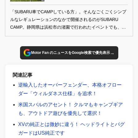
「SUBARU車でCAMPしている方」。そんなごくごくシンプ
ルなレギュレーションのなかで開催されるのがSUBARU
CAMP。静岡県は浜松市の渚園で行われたイベントでも、た
くさんのスバリストが雲ひとつない青空の下、笑顔満点楽し
んでいた。
→
Motor Fan のニュースをGoogle検索で優先表示
関連記事
逆輸入したオーバーフェンダー、本格オフロー
ダー「ウィルダネス仕様」を追求！
米国スバルのアセント！ クルマもキャンプギア
も、アウトドア遊びを優先して選択！
XVの純正とは微妙に違う！ ヘッドライトとバグ
ガードはUS純正です