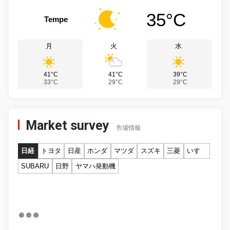
35°C
Tempe
月
火
水
41°C
41°C
39°C
33°C
29°C
29°C
Market survey
市場情報
日経
トヨタ
日産
ホンダ
マツダ
スズキ
三菱
いすゞ
SUBARU
日野
ヤマハ発動機