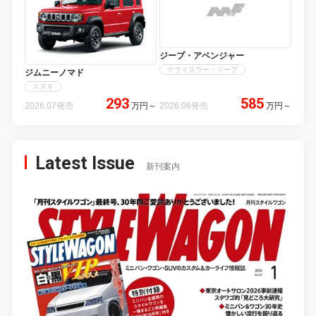
ジープ・アベンジャー
クライスラー・ジープ
ジムニーノマド
スズキ
293
585
2026.07発売
万円
～
2026.06発売
万円
～
Latest Issue
新刊案内