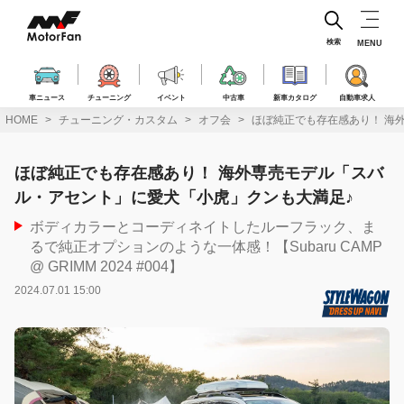
コ
ン
テ
検索
MENU
ン
ツ
へ
車ニュース
チューニング
イベント
中古車
新車カタログ
自動車求人
ス
HOME
チューニング・カスタム
オフ会
ほぼ純正でも存在感あり！ 海
キ
ッ
プ
ほぼ純正でも存在感あり！ 海外専売モデル「スバ
ル・アセント」に愛犬「小虎」クンも大満足♪
ボディカラーとコーディネイトしたルーフラック、ま
るで純正オプションのような一体感！【Subaru CAMP
@ GRIMM 2024 #004】
2024.07.01 15:00