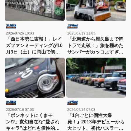
2026/07/26 10:03
2026/07/19 21:03
「西日本勢に吉報！」レイ
「北海道から屋久島まで軽
ズファンミーティングが10
トラで走破！」旅を極めた
月3日（土）に岡山で初開
サンバーがカッコよすぎ
催
る！
2026/07/16 07:03
2026/07/14 07:03
「ボンネットにくまモ
「1台ごとに個性大爆
ン!?」変幻自在な“愛され
発！」2013年デビューから
キャラ”はどれも個性的！
大ヒット、初代ハスラーの