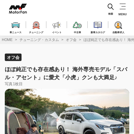
コ
ン
テ
検索
MENU
ン
ツ
へ
車ニュース
チューニング
イベント
中古車
新車カタログ
自動車求人
ス
HOME
チューニング・カスタム
オフ会
ほぼ純正でも存在感あり！ 海
キ
ッ
プ
オフ会
ほぼ純正でも存在感あり！ 海外専売モデル「スバ
ル・アセント」に愛犬「小虎」クンも大満足♪
写真1枚目