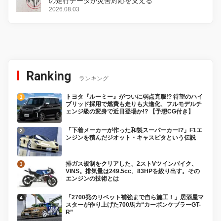
の走行データが災害対応を支える
2026.08.03
Ranking
ランキング
トヨタ『ルーミー』がついに弱点克服!? 待望のハイ
ブリッド採用で燃費も走りも大進化、フルモデルチ
ェンジ級の変身で近日登場か!? 【予想CG付き】
「下着メーカーが作った和製スーパーカー!?」F1エ
ンジンを積んだジオット・キャスピタという伝説
排ガス規制をクリアした、2ストVツインバイク、
VINS。排気量は249.5cc、83HPを絞り出す。その
エンジンの技術とは
「2700発のリベット補強まで自ら施工！」居酒屋マ
スターが作り上げた700馬力“カーボンケブラーGT-
R”