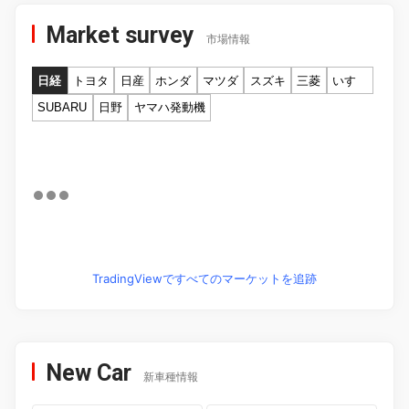
Market survey
市場情報
日経
トヨタ
日産
ホンダ
マツダ
スズキ
三菱
いすゞ
SUBARU
日野
ヤマハ発動機
TradingViewですべてのマーケットを追跡
New Car
新車種情報