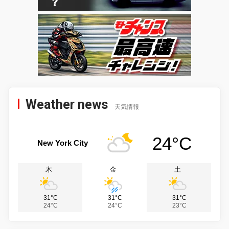
Weather news
天気情報
24°C
New York City
木
金
土
31°C
31°C
31°C
24°C
24°C
23°C