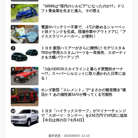
「GR86は“現代のシルビア”になったのか!?」ドリ
フト黄金期を生きた達人、その答え
電源やバッテリー不要で、-1℃の飲めるシャーベッ
ト状ドリンクを生成。現場作業やアウトドアに「ア
イススラリーメーカー」が便利！
トヨタ 新型ハリアーがさらに精悍に! モデリスタ＆
TRDが専用カスタムパーツを一斉発売、スポーティ
さを大幅パワーアップ!
「3台のDR30スカイラインと暮らす変態的オーナ
ー!?」スーパーシルエットに取り憑かれた日常に迫
る！
ホンダ新型「エレメント」で“まさかの観音開き”復
活か？ あの個性派SUVが帰ってくる可能性
トヨタ「ハイラックスサーフ」がマイナーチェンジ
で「スポーツ・ランナー」を230万円で3代目に追加
【今日は何の日？8月4日】
最終更新：2026/08/07 13:10