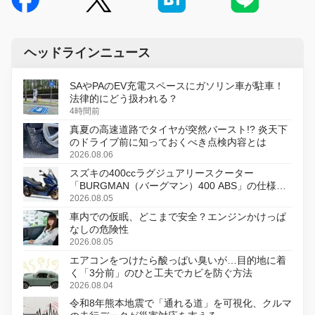
ヘッドラインニュース
SAやPAのEV充電スペースにガソリン車が駐車！
法律的にどう扱われる？
4時間前
真夏の高速道路でタイヤが突然バースト!? 炎天下
のドライブ前に知っておくべき点検内容とは
2026.08.06
スズキの400ccラグジュアリースクーター
「BURGMAN（バーグマン）400 ABS」の仕様を
変更し、8月18日に発売
2026.08.05
車内での仮眠、どこまで安全？エンジンかけっぱ
なしの危険性
2026.08.05
エアコンをつけたら酸っぱい臭いが…目的地に着
く「3分前」のひと工夫でカビを防ぐ方法
2026.08.04
令和8年熊本地震で「通れる道」を可視化、クルマ