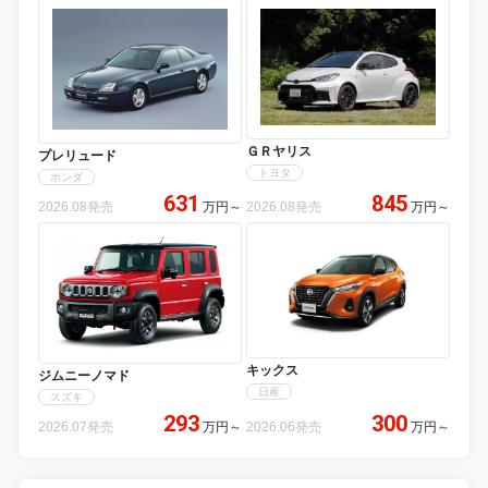
ＧＲヤリス
プレリュード
トヨタ
ホンダ
631
845
2026.08発売
万円
～
2026.08発売
万円
～
キックス
ジムニーノマド
日産
スズキ
293
300
2026.07発売
万円
～
2026.06発売
万円
～