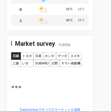
金
32°C
23°C
土
30°C
23°C
Market survey
市場情報
日経
トヨタ
日産
ホンダ
マツダ
スズキ
三菱
いすゞ
SUBARU
日野
ヤマハ発動機
TradingViewですべてのマーケットを追跡