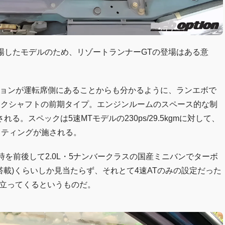
登場したモデルのため、リゾートランナーGTの登場はある意
ションが運転席側にあることからも分かるように、ランエボで
ンクシャフトの前期タイプ。エンジンルームのスペース的な制
。スペックは5速MTモデルの230ps/29.5kgmに対して、
のセッティングが施される。
を前後して2.0L・5ナンバークラスの国産ミニバンでターボ
T搭載)くらいしか見当たらず、それとて4速ATのみの設定だった
際立ってくるというものだ。