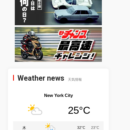
Weather news
天気情報
New York City
25°C
木
32°C
23°C