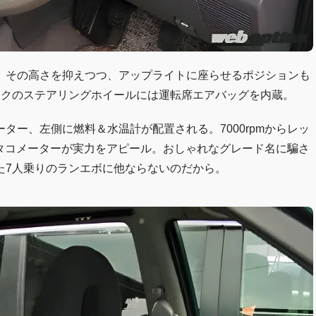
。その高さを抑えつつ、アップライトに座らせるポジションも
ークのステアリングホイールには運転席エアバッグを内蔵。
ター、左側に燃料＆水温計が配置される。7000rpmからレッ
れたタコメーターが実力をアピール。おしゃれなグレード名に騙さ
た7人乗りのランエボに他ならないのだから。