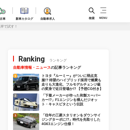
検索
MENU
古車
新車カタログ
自動車求人
湾岸で試す！
Ranking
ランキング
自動車情報・ニュース
の記事ランキング
トヨタ『ルーミー』がついに弱点克
服!? 待望のハイブリッド採用で燃費も
走りも大進化、フルモデルチェンジ級
の変身で近日登場か!? 【予想CG付き】
「下着メーカーが作った和製スーパー
カー!?」F1エンジンを積んだジオッ
ト・キャスピタという伝説
「往年の三菱スタリオンをダウンサイ
ジングターボに!?」時代を先取りした
4G63エンジン仕様！