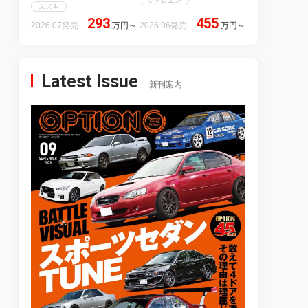
シトロエン
スズキ
293
455
2026.07発売
万円
～
2026.06発売
万円
～
Latest Issue
新刊案内