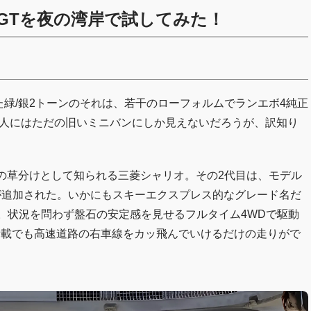
GTを夜の湾岸で試してみた！
た緑/銀2トーンのそれは、若干のローフォルムでランエボ4純正
の人にはただの旧いミニバンにしか見えないだろうが、訳知り
の草分けとして知られる三菱シャリオ。その2代目は、モデル
ドが追加された。いかにもスキーエクスプレス的なグレード名だ
用意。状況を問わず盤石の安定感を見せるフルタイム4WDで駆動
積載でも高速道路の右車線をカッ飛んでいけるだけの走りがで