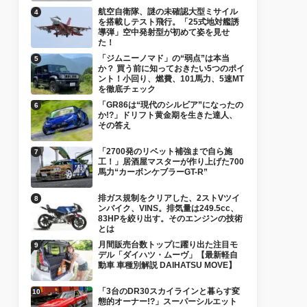
航空自衛隊、謎の未確認大型ミサイル
を搭載しテスト飛行。「25式地対艦誘
導弾」空中発射型が初めて姿を見せ
た！
「ジムニーノマド」の“弱点”は本当
か？ 買う前に知っておきたい5つのポイ
ント！小回り、燃費、101馬力、5速MT
を徹底チェック
「GR86は“現代のシルビア”になったの
か!?」ドリフト黄金期を生きた達人、
その答え
「2700発のリベット補強まで自ら施
工！」居酒屋マスターが作り上げた700
馬力“カーボンケブラーGT-R”
排ガス規制をクリアした、2ストVツイ
ンバイク、VINS。排気量は249.5cc、
83HPを絞り出す。そのエンジンの技術
とは
月間販売台数トップに躍り出た注目モ
デル「ダイハツ・ムーヴ」【最新軽自
動車 車種別解説 DAIHATSU MOVE】
「3台のDR30スカイラインと暮らす変
態的オーナー!?」スーパーシルエット