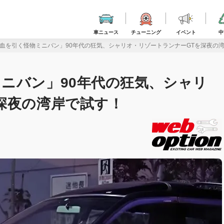
車ニュース
チューニング
イベント
中
血を引く怪物ミニバン」90年代の狂気、シャリオ・リゾートランナーGTを深夜の
ニバン」90年代の狂気、シャリ
深夜の湾岸で試す！