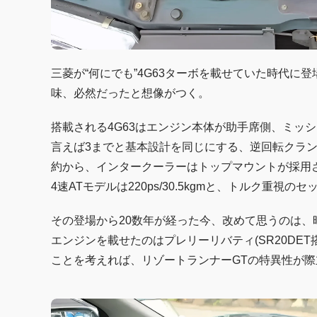
三菱が“何にでも”4G63ターボを載せていた時代に
味、必然だったと想像がつく。
搭載される4G63はエンジン本体が助手席側、ミッ
言えば3までと基本設計を同じにする、逆回転クラ
約から、インタークーラーはトップマウントが採用される
4速ATモデルは220ps/30.5kgmと、トルク重視
その登場から20数年が経った今、改めて思うのは、時
エンジンを載せたのはプレリーリバティ(SR20DE
ことを考えれば、リゾートランナーGTの特異性が