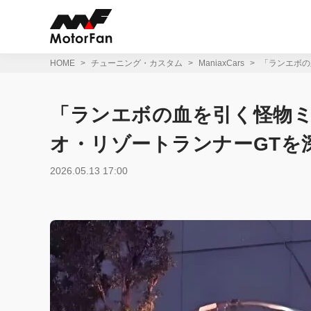
コ
ン
テ
ン
ツ
HOME
チューニング・カスタム
ManiaxCars
「ランエボの
へ
ス
キ
「ランエボの血を引く怪物ミ
ッ
プ
オ・リゾートランナーGTを
2026.05.13 17:00