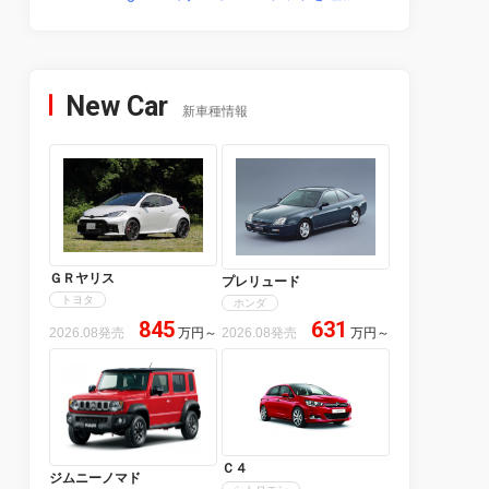
New Car
新車種情報
ＧＲヤリス
プレリュード
トヨタ
ホンダ
845
631
2026.08発売
万円
～
2026.08発売
万円
～
Ｃ４
ジムニーノマド