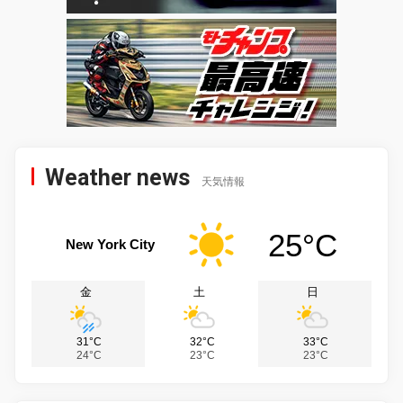
Weather news
天気情報
25°C
New York City
金
土
日
31°C
32°C
33°C
24°C
23°C
23°C