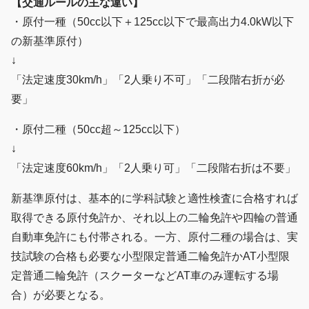
【交通ルールの主な違い】
・原付一種（50cc以下＋125cc以下で最高出力4.0kW以下
の新基準原付）
↓
「法定速度30km/h」「2人乗り不可」「二段階右折が必
要」
・原付二種（50cc超～125cc以下）
↓
「法定速度60km/h」「2人乗り可」「二段階右折は不要」
新基準原付は、基本的に学科試験と適性検査に合格すれば
取得できる原付免許か、それ以上の二輪免許や四輪の普通
自動車免許にも付帯される。一方、原付二種の場合は、実
技試験の合格も必要な小型限定普通二輪免許かAT小型限
定普通二輪免許（スクーターなどAT車のみ運転する場
合）が必要となる。