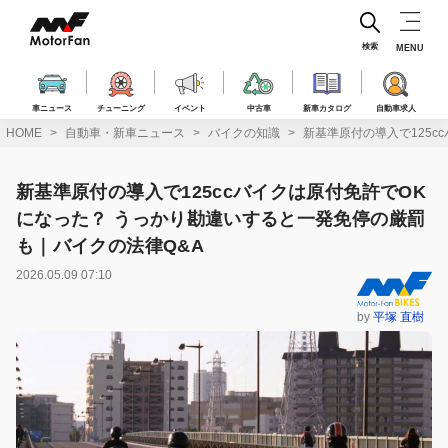
コ
ン
テ
検索
MENU
ン
ツ
へ
車ニュース
チューニング
イベント
中古車
新車カタログ
自動車求人
ス
HOME
自動車・新車ニュース
バイクの知識
新基準原付の導入で125c
キ
ッ
プ
新基準原付の導入で125ccバイクは原付免許でOK
になった？ うっかり勘違いすると一発免停の厳罰
も｜バイクの法律Q&A
2026.05.09 07:10
by
平塚 直樹