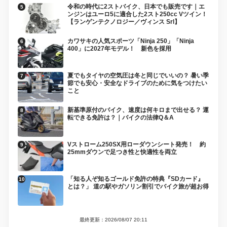
令和の時代に2ストバイク、日本でも販売です｜エ
ンジンはユーロ5に適合した2スト250cc Vツイン！
【ランゲンテクノロジー／ヴィンス Srl】
カワサキの人気スポーツ「Ninja 250」「Ninja
400」に2027年モデル！ 新色を採用
夏でもタイヤの空気圧は冬と同じでいいの？ 暑い季
節でも安心・安全なドライブのために気をつけたい
こと
新基準原付のバイク、速度は何キロまで出せる？ 運
転できる免許は？｜バイクの法律Q＆A
Vストローム250SX用ローダウンシート発売！ 約
25mmダウンで足つき性と快適性を両立
「知る人ぞ知るゴールド免許の特典『SDカード』
とは？」 道の駅やガソリン割引でバイク旅が超お得
最終更新：2026/08/07 20:11