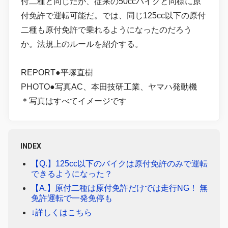
付二種と同じだが、従来の50ccバイクと同様に原
付免許で運転可能だ。では、同じ125cc以下の原付
二種も原付免許で乗れるようになったのだろう
か。法規上のルールを紹介する。
REPORT●平塚直樹
PHOTO●写真AC、本田技研工業、ヤマハ発動機
＊写真はすべてイメージです
INDEX
【Q.】125cc以下のバイクは原付免許のみで運転
できるようになった？
【A.】原付二種は原付免許だけでは走行NG！ 無
免許運転で一発免停も
↓詳しくはこちら