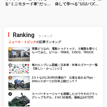
る“ミニモタード車”だった
体して学べる”1/12パズル
【90年代名車】
に。片側スケルトン仕様で
メカ丸見え！
Ranking
ランキング
ニュース・トピック
の記事ランキング
実際どうなの、電動トゥクトゥク。３種類を乗りく
らべてみた。ビベル・TRIKE、COCO、TRUCK
車のエンブレム図鑑｜日本車・外車ロゴマーク一覧
【珍しい・かっこいい】
2ストなのにEURO5適合!? 公道を走れる75ps・
250ccスポーツが日本上陸だって？
スーパーチャージャーを搭載したカワサキのフラッ
グシップモデル、Z H2 SE発売。価格は247万円