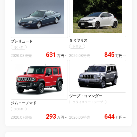
ＧＲヤリス
プレリュード
トヨタ
ホンダ
631
845
2026.08発売
万円
～
2026.08発売
万円
～
ジープ・コマンダー
クライスラー・ジープ
ジムニーノマド
スズキ
293
644
2026.07発売
万円
～
2026.06発売
万円
～