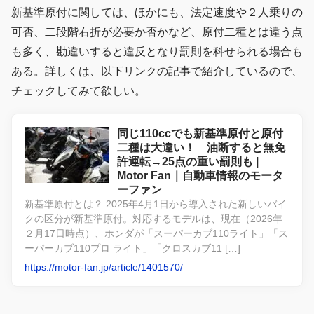
新基準原付に関しては、ほかにも、法定速度や２人乗りの
可否、二段階右折が必要か否かなど、原付二種とは違う点
も多く、勘違いすると違反となり罰則を科せられる場合も
ある。詳しくは、以下リンクの記事で紹介しているので、
チェックしてみて欲しい。
同じ110ccでも新基準原付と原付
二種は大違い！ 油断すると無免
許運転→25点の重い罰則も |
Motor Fan｜自動車情報のモータ
ーファン
新基準原付とは？ 2025年4月1日から導入された新しいバイ
クの区分が新基準原付。対応するモデルは、現在（2026年
２月17日時点）、ホンダが「スーパーカブ110ライト」「ス
ーパーカブ110プロ ライト」「クロスカブ11 […]
https://motor-fan.jp/article/1401570/