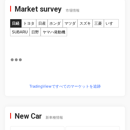
Market survey
市場情報
日経
トヨタ
日産
ホンダ
マツダ
スズキ
三菱
いすゞ
SUBARU
日野
ヤマハ発動機
TradingViewですべてのマーケットを追跡
New Car
新車種情報