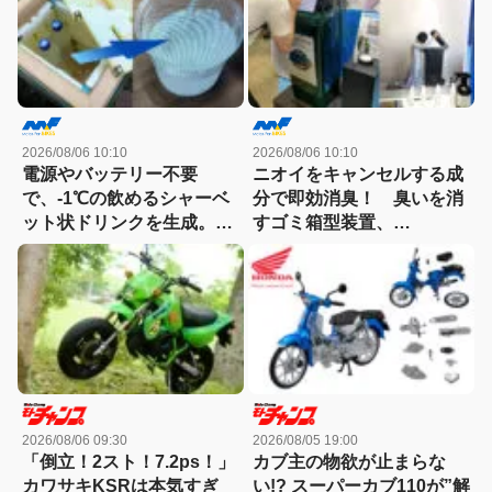
2026/08/06 10:10
2026/08/06 10:10
電源やバッテリー不要
ニオイをキャンセルする成
で、-1℃の飲めるシャーベ
分で即効消臭！ 臭いを消
ット状ドリンクを生成。現
すゴミ箱型装置、
場作業やアウトドアに「ア
「NIOCAN（ニオキャ
イススラリーメーカー」が
ン）」を噴射！
便利！
2026/08/06 09:30
2026/08/05 19:00
「倒立！2スト！7.2ps！」
カブ主の物欲が止まらな
カワサキKSRは本気すぎ
い!? スーパーカブ110が”解