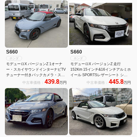
インナーミラー LED
イラー
S660
S660
ホンダ
ホンダ
モデューロX バージョンZ 1オーナ
モデューロX バージョンZ 走行
ー・スカイサウンドインターナビTV
152Km 15インチ&16インチアルミホ
チューナー付きバックカメラ・スカ
イール SPORTSレザーシート シー
439.8
445.8
イサウンドスピーカーリア・サイド
トヒーター バックカメラ 専用アクテ
中古車価格：
万円
中古車価格：
万円
ステップガーニッシュ・ユーロホー
ィブスポイラー ブラック・サブリフ
ン・無限ハイドロフリックミラー・
レクターLEDヘッドライト 専用フロ
禁煙車
ントバンパ