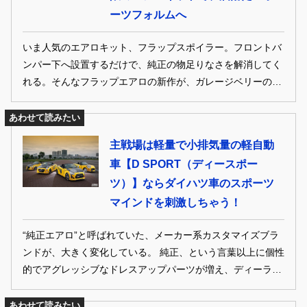
ーツフォルムへ
いま人気のエアロキット、フラップスポイラー。フロントバ
ンパー下へ設置するだけで、純正の物足りなさを解消してく
れる。そんなフラップエアロの新作が、ガレージベリーのコ
ペン セロ用。
あわせて読みたい
主戦場は軽量で小排気量の軽自動
車【D SPORT（ディースポー
ツ）】ならダイハツ車のスポーツ
マインドを刺激しちゃう！
“純正エアロ”と呼ばれていた、メーカー系カスタマイズブラ
ンドが、大きく変化している。 純正、という言葉以上に個性
的でアグレッシブなドレスアップパーツが増え、ディーラー
=クルマを買う場所から、 ドレスアップをはじめる場所とし
ても認知されつつある。 もちろん、よりオリジナルを追求す
あわせて読みたい