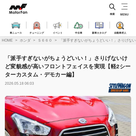
コ
ン
テ
検索
MENU
ン
ツ
へ
車ニュース
チューニング
イベント
中古車
新車カタログ
自動車求人
ス
HOME
ホンダ
Ｓ６６０
「派手すぎないがちょうどいい！」さりげない
キ
ッ
プ
「派手すぎないがちょうどいい！」さりげないけ
ど変貌感が高いフロントフェイスを実現【軽2シー
ターカスタム・デモカー編】
2026.05.18 06:03