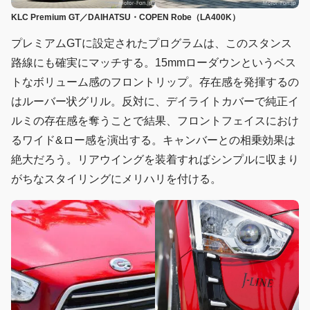
KLC Premium GT／DAIHATSU・COPEN Robe（LA400K）
プレミアムGTに設定されたプログラムは、このスタンス
路線にも確実にマッチする。15mmローダウンというベス
トなボリューム感のフロントリップ。存在感を発揮するの
はルーバー状グリル。反対に、デイライトカバーで純正イ
ルミの存在感を奪うことで結果、フロントフェイスにおけ
るワイド&ロー感を演出する。キャンバーとの相乗効果は
絶大だろう。リアウイングを装着すればシンプルに収まり
がちなスタイリングにメリハリを付ける。