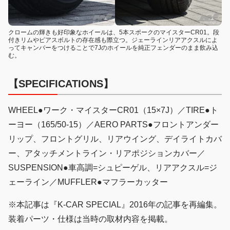
クロームの輝きも好印象なホイールは、5本スポークのマイスターCR01。段
付きリムやピアスボルトの存在感も際立つ。ジェーラインリアアクスルによ
ってキャンバーをつけることで7Jのホイールを純正フェンダーのまま飲み込
む。
【SPECIFICATIONS】
WHEEL●ワーク・マイスターCR01（15×7J）／TIRE●ト
ーヨー（165/50-15）／AERO PARTS●フロントアンダー
リップ、フロントグリル、リアウイング、デイライトカバ
ー、アタッチメントライン・リアポジションカバー／
SUSPENSION●車高調=シュピーゲル、リアアクスル=ジ
ェーライン／MUFFLER●マフラーカッター
※本記事は『K-CAR SPECIAL』2016年の記事を再編集。
装着パーツ・仕様は当時の取材内容を掲載。