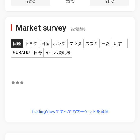
33°C
33°C
31°C
Market survey
市場情報
日経
トヨタ
日産
ホンダ
マツダ
スズキ
三菱
いすゞ
SUBARU
日野
ヤマハ発動機
TradingViewですべてのマーケットを追跡