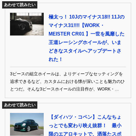
あわせて読みたい
極太っ！ 10Jのマイナス18!! 11Jの
マイナス31!!!!【WORK・
MEISTER CR01 】一世を風靡した
王道レーシングホイールが、いま
どきなスタイルへアップデートさ
れた！
3ピースの組立ホイールは、よりディープなセッティングを
追求できるなど、カスタムにおける懐が深いことも魅力のひ
とつだ。そんな3ピースホイールの注目作が、WORK・
MEISTER CR01 だ。
あわせて読みたい
【ダイハツ・コペン】こんなちょ
っとでも変わり映え抜群！ 最小
限のエアロキットで、洒落たスポ