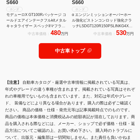
S660
S660
ホンダ
ホンダ
モデューロX GT100Rパッケージ コ
α エンジンミッションオーバーホー
ールドエアインテークフルkitメタル
ル強化ピストンコンロッド強化クラ
キャタライザー スペックIIマフラー
ッチLSDGT120R150PSLINKG4X無
480
530
フラッシュエディター ドライカーボ
限サイドフィットブレーキスプーン
中古車価格：
万円
中古車価格：
万円
ンエンジンカバー 水冷式インターク
マフラーhks車高調スプーンスタビ
ーラーkit HKSM45HL
ETCバックカメラ
中古車トップ
【注意】
自動車カタログ・厳選中古車情報に掲載されている写真は、
年式やグレードの違う車種が含まれます。掲載されている写真はそれぞ
れの車種用でないものも含まれています。また、対応は年式やグレー
ド、 装備などにより異なる場合があります。購入の際は必ずご確認く
ださい。 商品の価格・仕様・発売元等は記事掲載時点でのものです。
商品の価格は本体価格と消費税込みの総額表記が混在しております。商
品を購入される際などには、メーカー、ショップで必ず価格・仕様・返
品方法についてご確認の上、お買い求め下さい。 購入時のトラブルに
ついて、出版元・編集部は一切関知しません。また責任も負いかねま