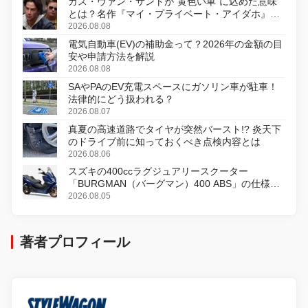
ガス・ヴァン・サントが“黄色い車”に込めた意味
とは？名作『マイ・プライベート・アイダホ』が
初のデジタルリマスター版で復活
2026.08.08
電気自動車(EV)の補助金って？2026年の金額の目
安や申請方法を解説
2026.08.08
SAやPAのEV充電スペースにガソリン車が駐車！
法律的にどう扱われる？
2026.08.07
真夏の高速道路でタイヤが突然バースト!? 炎天下
のドライブ前に知っておくべき点検内容とは
2026.08.06
スズキの400ccラグジュアリースクーター
「BURGMAN（バーグマン）400 ABS」の仕様を
変更し、8月18日に発売
2026.08.05
著者プロフィール