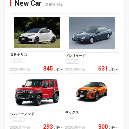
New Car
新車種情報
ＧＲヤリス
プレリュード
トヨタ
ホンダ
845
631
2026.08発売
万円
～
2026.08発売
万円
～
キックス
ジムニーノマド
日産
スズキ
293
300
2026.07発売
万円
～
2026.06発売
万円
～