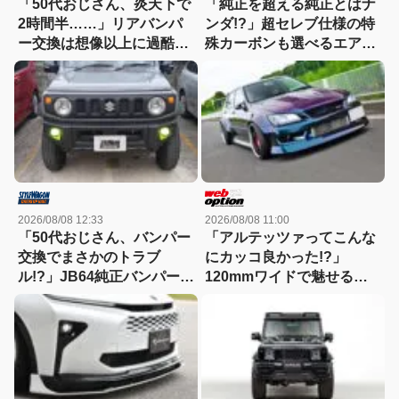
「50代おじさん、炎天下で
「純正を超える純正とはナ
2時間半……」リアバンパ
ンダ!?」超セレブ仕様の特
ー交換は想像以上に過酷だ
殊カーボンも選べるエアロ
った
キット新登場！【アーティ
シャンスピリッツ・GRカ
ローラ】
2026/08/08 12:33
2026/08/08 11:00
「50代おじさん、バンパー
「アルテッツァってこんな
交換でまさかのトラブ
にカッコ良かった!?」
ル!?」JB64純正バンパー流
120mmワイドで魅せる新
用に挑戦したら、センサー
世代ドリフトスタイル！
エラーも体験（涙）