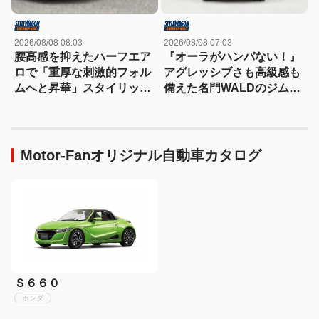
2026/08/08 08:03
2026/08/08 07:03
腰高感を抑えたハーフエア
『オーラがハンパない！』
ロで「重厚な刺激的フォル
アグレッシブさも高級感も
ムへと昇華」スタイリッシ
備えた名門WALDのジムニ
ュなエステートを構築
ーノマド用ボディキット
Motor-Fanオリジナル自動車カタログ
Ｓ６６０
ホンダ