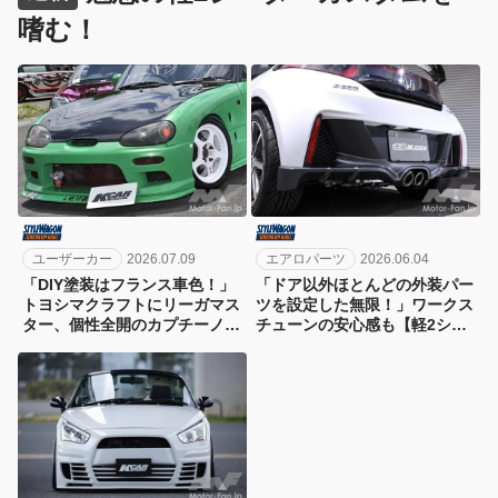
嗜む！
ユーザーカー
2026.07.09
エアロパーツ
2026.06.04
「DIY塗装はフランス車色！」
「ドア以外ほとんどの外装パー
トヨシマクラフトにリーガマス
ツを設定した無限！」ワークス
ター、個性全開のカプチーノ
チューンの安心感も【軽2シー
【軽2シーターカスタム・オー
ターカスタム・デモカー編】
ナーカー編】