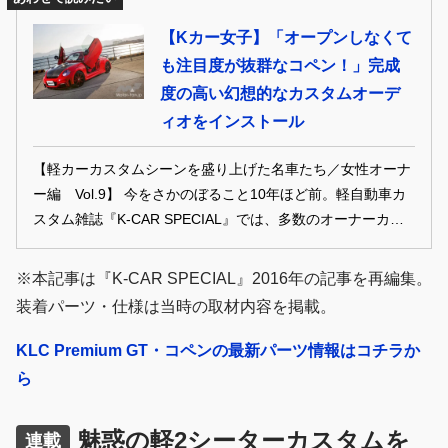
るなら、カスタムのノウハウや知識に長けた専門店でドレス
【Kカー女子】「オープンしなくて
アップパーツを探すのも選択肢のひとつだが、 ディーラーで
も注目度が抜群なコペン！」完成
ドレスアップできるということは、カスタムが楽しめる場所
度の高い幻想的なカスタムオーデ
が増えるということ。 そこでメーカー直系カスタムを支える
注目ブランドの魅力を紐解く。
ィオをインストール
【軽カーカスタムシーンを盛り上げた名車たち／女性オーナ
ー編 Vol.9】 今をさかのぼること10年ほど前。軽自動車カ
スタム雑誌『K-CAR SPECIAL』では、多数のオーナーカー
が誌面を盛り上げてくれた。中でも、女性オーナーの活躍は
目覚ましく、オリジナリティ溢れるカスタムを披露。現代の
※本記事は『K-CAR SPECIAL』2016年の記事を再編集。
カスタム＆ドレスアップシーンでも色褪せない、珠玉の名車
装着パーツ・仕様は当時の取材内容を掲載。
たちを振り返っていく。 ※本記事は「K-CARスペシャル」
2015年3月号の記事を再編集したものです。
KLC Premium GT・コペンの最新パーツ情報はコチラか
ら
魅惑の軽2シーターカスタムを
連載