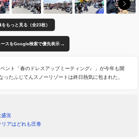
像をもっと見る（全23枚）
→
のニュースをGoogle検索で優先表示
イベント「春のドレスアップミーティング♩」が今年も開
となったふじてんスノーリゾートは終日熱気に包まれた。
大盛況
テリアはどれも圧巻