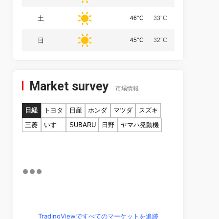
土
46°C
33°C
日
45°C
32°C
Market survey
市場情報
日経
トヨタ
日産
ホンダ
マツダ
スズキ
三菱
いすゞ
SUBARU
日野
ヤマハ発動機
TradingViewですべてのマーケットを追跡