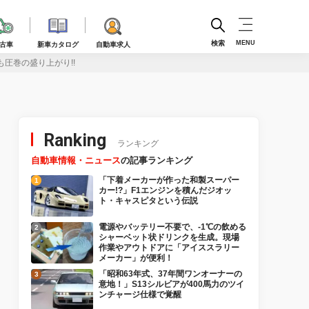
検索
MENU
古車
新車カタログ
自動車求人
も圧巻の盛り上がり!!
Ranking
ランキング
自動車情報・ニュース
の記事ランキング
「下着メーカーが作った和製スーパー
カー!?」F1エンジンを積んだジオッ
ト・キャスピタという伝説
電源やバッテリー不要で、-1℃の飲める
シャーベット状ドリンクを生成。現場
作業やアウトドアに「アイススラリー
メーカー」が便利！
「昭和63年式、37年間ワンオーナーの
意地！」S13シルビアが400馬力のツイ
ンチャージ仕様で覚醒