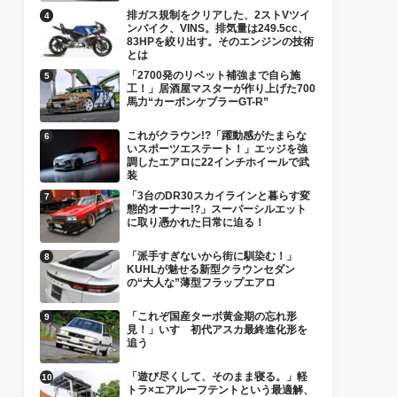
排ガス規制をクリアした、2ストVツイ
ンバイク、VINS。排気量は249.5cc、
83HPを絞り出す。そのエンジンの技術
とは
「2700発のリベット補強まで自ら施
工！」居酒屋マスターが作り上げた700
馬力“カーボンケブラーGT-R”
これがクラウン!?「躍動感がたまらな
いスポーツエステート！」エッジを強
調したエアロに22インチホイールで武
装
「3台のDR30スカイラインと暮らす変
態的オーナー!?」スーパーシルエット
に取り憑かれた日常に迫る！
「派手すぎないから街に馴染む！」
KUHLが魅せる新型クラウンセダン
の“大人な”薄型フラップエアロ
「これぞ国産ターボ黄金期の忘れ形
見！」いすゞ初代アスカ最終進化形を
追う
「遊び尽くして、そのまま寝る。」軽
トラ×エアルーフテントという最適解、