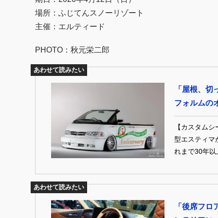
場所：ふじてんスノーリゾート
主催：エルティード
PHOTO：秋元栄二郎
あわせて読みたい
「屋根、切
フォルムの
【カスタムシー
型エスティマ
れまで30年
新型も気にな
きに語れない
あわせて読みたい
えはなく、逆
な“TCRエ
「後席フロ
うと思う。 ※本記事は「スタイルワゴンクラブ」2013年1月号の記事を再編