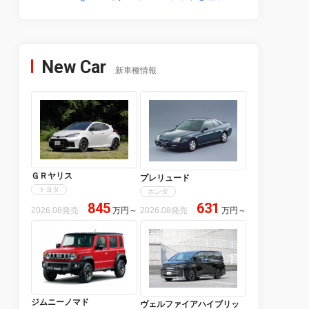
New Car
新車種情報
ＧＲヤリス
プレリュード
トヨタ
ホンダ
845
631
2026.08発売
万円
～
2026.08発売
万円
～
ジムニーノマド
ヴェルファイアハイブリッ