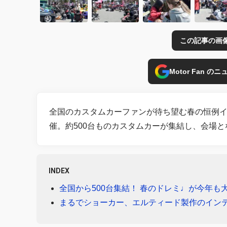
この記事の画
Motor Fan 
全国のカスタムカーファンが待ち望む春の恒例
催。約500台ものカスタムカーが集結し、会場
INDEX
全国から500台集結！ 春のドレミ♩が今年も
まるでショーカー、エルティード製作のイン