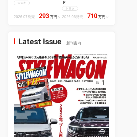
ド
スズキ
トヨタ
293
710
2026.07発売
万円
～
2026.06発売
万円
～
Latest Issue
新刊案内