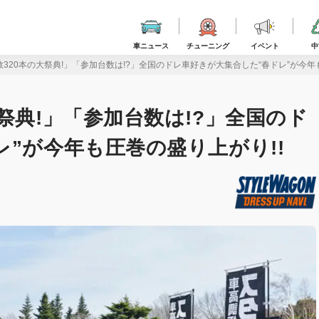
車ニュース
チューニング
イベント
中
320本の大祭典!」「参加台数は!?」全国のドレ車好きが大集合した“春ドレ”が今年
祭典!」「参加台数は!?」全国のド
”が今年も圧巻の盛り上がり!!