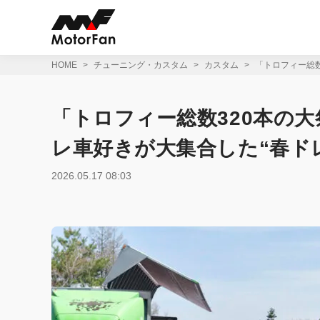
コ
ン
テ
ン
ツ
HOME
チューニング・カスタム
カスタム
「トロフィー総数
へ
ス
キ
「トロフィー総数320本の大
ッ
プ
レ車好きが大集合した“春ドレ
2026.05.17 08:03