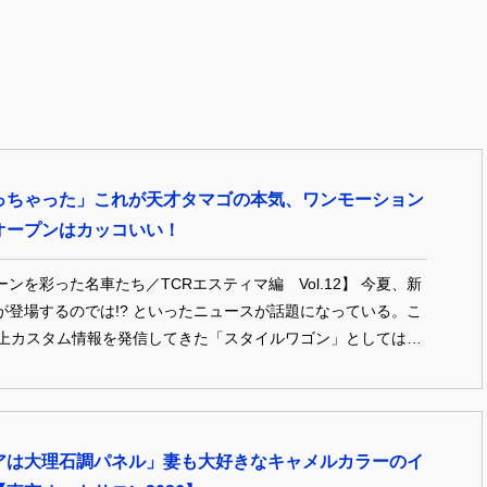
っちゃった」これが天才タマゴの本気、ワンモーション
オープンはカッコいい！
ンを彩った名車たち／TCRエスティマ編 Vol.12】 今夏、新
が登場するのでは!? といったニュースが話題になっている。こ
以上カスタム情報を発信してきた「スタイルワゴン」としては、
るけど“エスティマ”といえば、やっぱりTCR、初代の存在を抜
。いまもなお現役で乗り続けるファンがいるほどその人気に衰
に令和世代の若者たちには新鮮に映るかもしれない!? そん
スティマ”を愛した、オーナーたち渾身の一台をふりかえってみよ
アは大理石調パネル」妻も大好きなキャメルカラーのイ