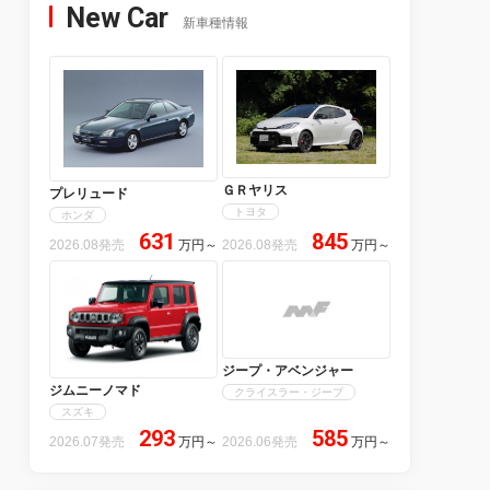
New Car
新車種情報
ＧＲヤリス
プレリュード
トヨタ
ホンダ
631
845
2026.08発売
万円
～
2026.08発売
万円
～
ジープ・アベンジャー
ジムニーノマド
クライスラー・ジープ
スズキ
293
585
2026.07発売
万円
～
2026.06発売
万円
～