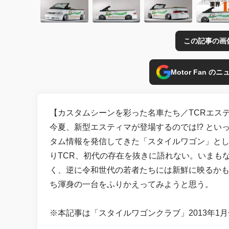
この記事の画
Motor Fan 
【カスタムシーンを彩った名車たち／TCRエスティ
今夏、新型エスティマが登場するのでは!? とい
タム情報を発信してきた「スタイルワゴン」とし
りTCR、初代の存在を抜きに語れない。いまも
く、逆に令和世代の若者たちには新鮮に映るかもし
ち渾身の一台をふりかえってみようと思う。
※本記事は「スタイルワゴンクラブ」2013年1