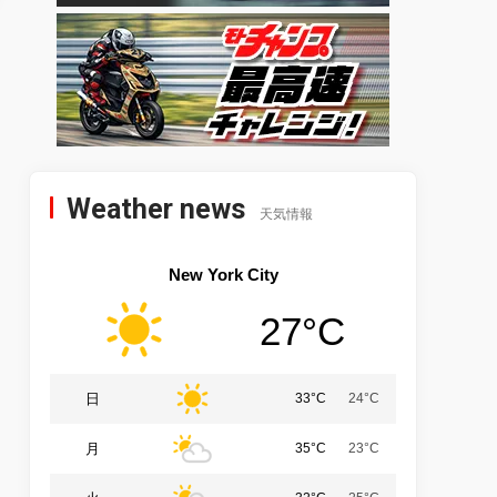
Weather news
天気情報
New York City
27°C
日
33°C
24°C
月
35°C
23°C