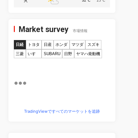
火
32°C
25°C
Market survey
市場情報
日経
トヨタ
日産
ホンダ
マツダ
スズキ
三菱
いすゞ
SUBARU
日野
ヤマハ発動機
TradingViewですべてのマーケットを追跡