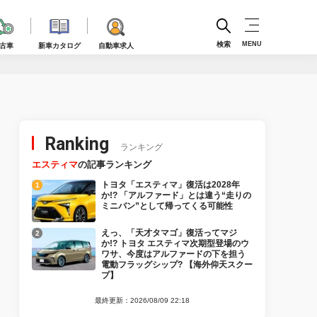
検索
MENU
古車
新車カタログ
自動車求人
Ranking
ランキング
エスティマ
の記事ランキング
トヨタ「エスティマ」復活は2028年
か!? 「アルファード」とは違う“走りの
ミニバン”として帰ってくる可能性
えっ、「天才タマゴ」復活ってマジ
か!? トヨタ エスティマ次期型登場のウ
ワサ、今度はアルファードの下を担う
電動フラッグシップ? 【海外仰天スクー
プ】
最終更新：2026/08/09 22:18