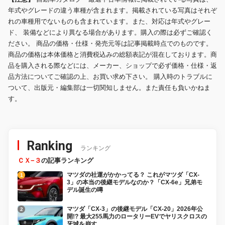
年式やグレードの違う車種が含まれます。掲載されている写真はそれぞ
れの車種用でないものも含まれています。また、対応は年式やグレー
ド、 装備などにより異なる場合があります。購入の際は必ずご確認く
ださい。 商品の価格・仕様・発売元等は記事掲載時点でのものです。
商品の価格は本体価格と消費税込みの総額表記が混在しております。商
品を購入される際などには、メーカー、ショップで必ず価格・仕様・返
品方法についてご確認の上、お買い求め下さい。 購入時のトラブルに
ついて、出版元・編集部は一切関知しません。また責任も負いかねま
す。
Ranking
ランキング
ＣＸ−３
の記事ランキング
マツダの社運がかかってる？ これがマツダ「CX-
3」の本当の後継モデルなのか？「CX-6e」兄弟モ
デル誕生の噂
マツダ「CX-3」の後継モデル「CX-20」2026年公
開!? 最大255馬力のロータリーEVでヤリスクロスの
牙城を崩す