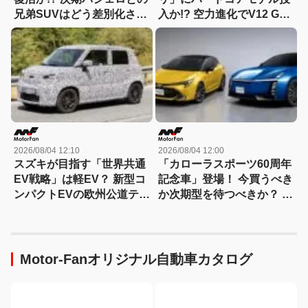
兄弟SUVはどう差別化され
入か!? 空力進化でV12 GT
る？
は新たな領域へ
2026/08/04 12:10
2026/08/04 12:00
スズキが目指す「世界共通
「カローラスポーツ60周年
EV戦略」は軽EV？ 新型コ
記念車」登場！ 今買うべき
ンパクトEVの欧州公道テス
か次期型を待つべきか？ ハ
トをスクープ
ンマーヘッド採用に期待
Motor-Fanオリジナル自動車カタログ