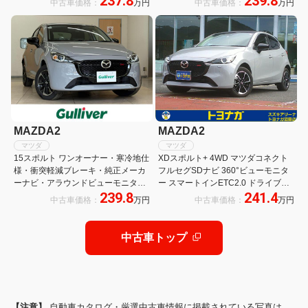
237.8
239.8
中古車価格：
万円
中古車価格：
万円
ール/ドライブレコーダー/LEDオート
ト クルーズコントロール スマートキ
ライト
ー プッシュスタート
MAZDA2
MAZDA2
マツダ
マツダ
15スポルト ワンオーナー・寒冷地仕
XDスポルト+ 4WD マツダコネクト
様・衝突軽減ブレーキ・純正メーカ
フルセグSDナビ 360°ビューモニタ
ーナビ・アラウンドビューモニタ
ー スマートインETC2.0 ドライブレ
239.8
241.4
ー・バックカメラ・フルセグTV・前
コーダー パドルシフト レーダークル
中古車価格：
万円
中古車価格：
万円
後コーナーセンサー・ヘッドアップ
ーズ ステアリング&シートヒーター
ディスプレイ・社外AW装着冬タイ
LEDヘッドライト
ヤあり
中古車トップ
【注意】
自動車カタログ・厳選中古車情報に掲載されている写真は、