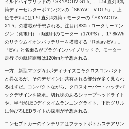
イルドハイブリッドの「SKYACTIV-G1.5」、1.5L直列3気
筒ディーゼルターボエンジンの「SKYACTIV-D1.5」、上
位モデルには1.5L直列4気筒＋モーターの「SKYACTIV-
X1.5」の搭載が予想される。注目は830ccロータリーエン
ジン（発電用）＋駆動用のモーター（170PS）、17.8kWh
のリチウムイオンバッテリーを搭載する「Rotary-EV」。
「EV」と名乗るがプラグインハイブリッドで、モーター
走行での航続距離は120kmと予想される。
一方、新型マツダ2はボディサイズこそクロスコンパクト
と異なるが、そのデザインは共有される部分が多く見られ
るはずだ。コンパクトながら、クロスオーバー・ハッチバ
ックデザインを継承。切れ味のあるシャープヘッドライト
や、半円形LEDデイタイムランニングライト、下部グリル
に伸びるLEDライトの採用が予想される。
コンセプトカーのインテリアはフラットボトムステアリン