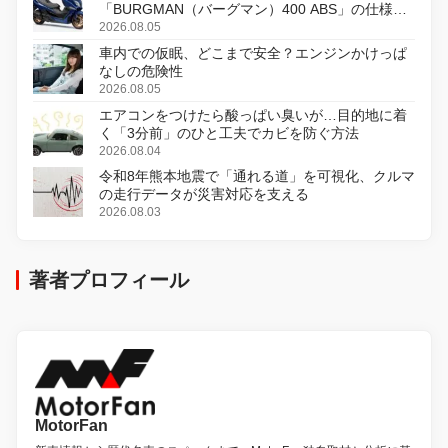
「BURGMAN（バーグマン）400 ABS」の仕様を
変更し、8月18日に発売
2026.08.05
車内での仮眠、どこまで安全？エンジンかけっぱ
なしの危険性
2026.08.05
エアコンをつけたら酸っぱい臭いが…目的地に着
く「3分前」のひと工夫でカビを防ぐ方法
2026.08.04
令和8年熊本地震で「通れる道」を可視化、クルマ
の走行データが災害対応を支える
2026.08.03
著者プロフィール
MotorFan