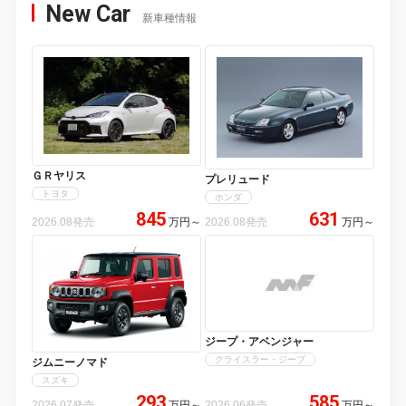
New Car
新車種情報
ＧＲヤリス
プレリュード
トヨタ
ホンダ
845
631
2026.08発売
万円
～
2026.08発売
万円
～
ジープ・アベンジャー
クライスラー・ジープ
ジムニーノマド
スズキ
293
585
2026.07発売
万円
～
2026.06発売
万円
～