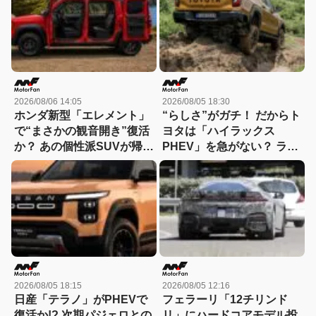
2026/08/06 14:05
2026/08/05 18:30
ホンダ新型「エレメント」
“らしさ”がガチ！ だからト
で“まさかの観音開き”復活
ヨタは「ハイラックス
か？ あの個性派SUVが帰っ
PHEV」を急がない？ ライ
てくる可能性
バルとは異なる電動化戦略
を読み解く
2026/08/05 18:15
2026/08/05 12:16
日産「テラノ」がPHEVで
フェラーリ「12チリンド
復活か!? 次期パジェロとの
リ」にハードコアモデル投