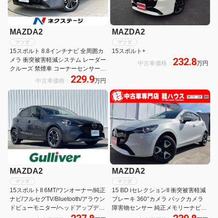
MAZDA2
MAZDA2
マツダ
マツダ
15スポルト 8.8インチナビ 全周囲カ
15スポルト+
232.8
メラ 衝突被害軽減システム レーダー
中古車価格：
万円
クルーズ 禁煙車 コーナーセンサー
229.9
スマートキー LEDヘッド ビルトイン
中古車価格：
万円
ETC 純正16インチアルミ オートハ
イビーム 車線逸脱警報
MAZDA2
MAZDA2
マツダ
マツダ
15スポルトII 6MT/ワンオーナー/純正
15 BD iセレクションII 衝突被害軽減
ナビ/フルセグTV/Bluetooth/アラウン
ブレーキ 360°カメラ バックカメラ
ドビューモニター/ヘッドアップディ
障害物センサー 純正メモリーナビ
スプレイ/レーダークルーズコントロ
Bluetooth接続 レーンキープアシス