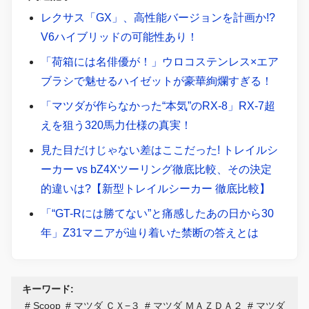
レクサス「GX」、高性能バージョンを計画か!?
V6ハイブリッドの可能性あり！
「荷箱には名俳優が！」ウロコステンレス×エア
ブラシで魅せるハイゼットが豪華絢爛すぎる！
「マツダが作らなかった“本気”のRX-8」RX-7超
えを狙う320馬力仕様の真実！
見た目だけじゃない差はここだった! トレイルシ
ーカー vs bZ4Xツーリング徹底比較、その決定
的違いは?【新型トレイルシーカー 徹底比較】
「“GT-Rには勝てない”と痛感したあの日から30
年」Z31マニアが辿り着いた禁断の答えとは
キーワード:
Scoop
マツダ ＣＸ−３
マツダ ＭＡＺＤＡ２
マツダ