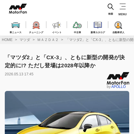
コ
ン
テ
検索
MENU
ン
ツ
へ
車ニュース
チューニング
イベント
中古車
新車カタログ
自動車求人
ス
HOME
マツダ
ＭＡＺＤＡ２
「マツダ2」と「CX-3」、ともに新型の開
キ
ッ
プ
「マツダ2」と「CX-3」、ともに新型の開発が決
定的に!? ただし登場は2028年以降か
2026.05.13 17:45
by
APOLLO