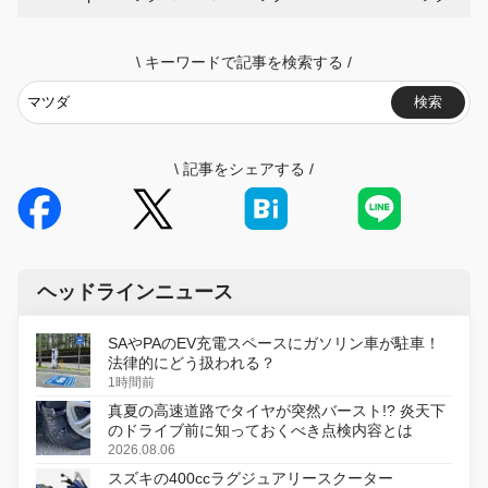
\
キーワードで記事を検索する
/
検索
\
記事をシェアする
/
ヘッドラインニュース
SAやPAのEV充電スペースにガソリン車が駐車！
法律的にどう扱われる？
1時間前
真夏の高速道路でタイヤが突然バースト!? 炎天下
のドライブ前に知っておくべき点検内容とは
2026.08.06
スズキの400ccラグジュアリースクーター