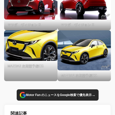
マツダ ヴィジョン X
マツダ ヴィジョン X
MAZDA2 次期型予想CG
MAZDA2 次期型予想CG
→
Motor Fan のニュースをGoogle検索で優先表示
関連記事