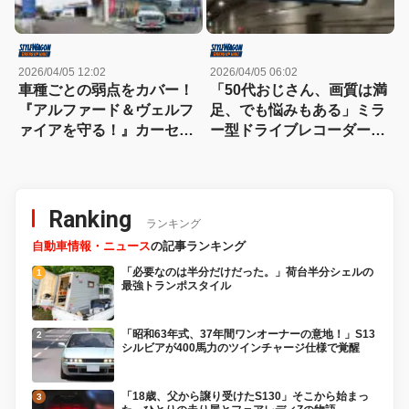
2026/04/05 12:02
2026/04/05 06:02
車種ごとの弱点をカバー！
「50代おじさん、画質は満
『アルファード＆ヴェルフ
足、でも悩みもある」ミラ
ァイアを守る！』カーセキ
ー型ドライブレコーダー、
ュリティを熟知した凄腕シ
使ってわかった本音レビュ
ョップ Vol.2
ー
Ranking
ランキング
自動車情報・ニュース
の記事ランキング
「必要なのは半分だけだった。」荷台半分シェルの
最強トランポスタイル
「昭和63年式、37年間ワンオーナーの意地！」S13
シルビアが400馬力のツインチャージ仕様で覚醒
「18歳、父から譲り受けたS130」そこから始まっ