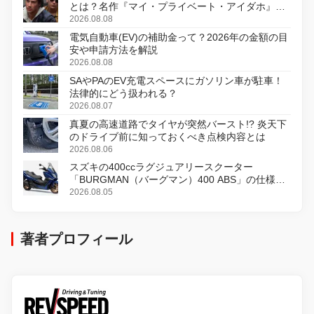
とは？名作『マイ・プライベート・アイダホ』が
初のデジタルリマスター版で復活
2026.08.08
電気自動車(EV)の補助金って？2026年の金額の目
安や申請方法を解説
2026.08.08
SAやPAのEV充電スペースにガソリン車が駐車！
法律的にどう扱われる？
2026.08.07
真夏の高速道路でタイヤが突然バースト!? 炎天下
のドライブ前に知っておくべき点検内容とは
2026.08.06
スズキの400ccラグジュアリースクーター
「BURGMAN（バーグマン）400 ABS」の仕様を
変更し、8月18日に発売
2026.08.05
著者プロフィール