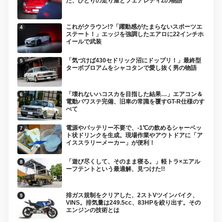
た、ひとりの走り屋とフェアレディZの物語
これがクラウン!?「躍動感がたまらないスポーツエ
ステート！」エッジを強調したエアロに22インチホ
イールで武装
「気づけば430セドリック沼にドップリ！」最終型
ターボブロアムをシャコタンで愛し抜く男の物語
「壊れないハコスカを目指した結果…」エアコン＆
電動パワステ完備、旧車の常識を覆すGT-R仕様のす
べて
電源やバッテリー不要で、-1℃の飲めるシャーベッ
ト状ドリンクを生成。現場作業やアウトドアに「ア
イススラリーメーカー」が便利！
「遊び尽くして、そのまま寝る。」軽トラ×エアル
ーフテントという最適解、見つけた!!
排ガス規制をクリアした、2ストVツインバイク、
VINS。排気量は249.5cc、83HPを絞り出す。その
エンジンの技術とは