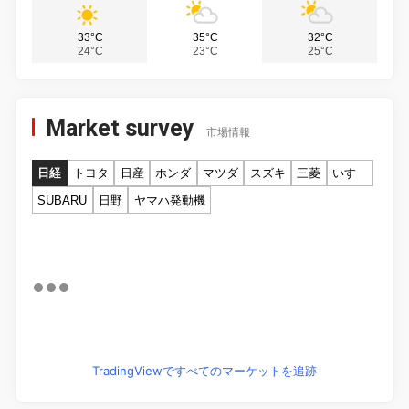
33°C
35°C
32°C
24°C
23°C
25°C
Market survey
市場情報
日経
トヨタ
日産
ホンダ
マツダ
スズキ
三菱
いすゞ
SUBARU
日野
ヤマハ発動機
TradingViewですべてのマーケットを追跡