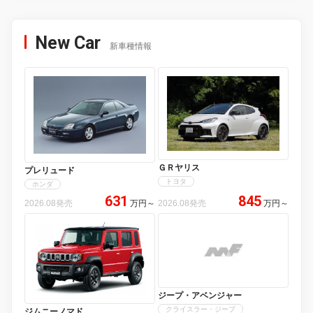
New Car
新車種情報
ＧＲヤリス
プレリュード
トヨタ
ホンダ
631
845
2026.08発売
万円
～
2026.08発売
万円
～
ジープ・アベンジャー
クライスラー・ジープ
ジムニーノマド