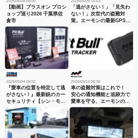
2026/06/08 08:00
2026/05/09 10:03
【動画】プラスオン プロシ
「逃がさない！」「見失わ
ョップ巡り2026 千葉県佐
ない！」次世代の盗難対
倉市
策。エーモンの最新GPSト
ラッカーは、追跡×通知で
守る新デバイス!!
2026/05/04 09:02
2026/04/10 08:30
『愛車の位置を特定して逃
車の盗難対策はこれで！
がさない！』最新鋭のカー
安心の通知機能と追跡力で
セキュリティ【シン・モー
愛車を守る、エーモンの
ターファンフェスタ2026】
『Pit Bull GPS
TRACKER』が4月20日に
発売