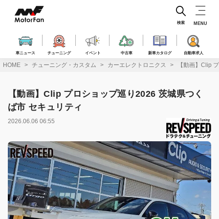
コ
ン
テ
検索
MENU
ン
ツ
へ
車ニュース
チューニング
イベント
中古車
新車カタログ
自動車求人
ス
HOME
チューニング・カスタム
カーエレクトロニクス
【動画】Clip
キ
ッ
プ
【動画】Clip プロショップ巡り2026 茨城県つく
ば市 セキュリティ
2026.06.06 06:55