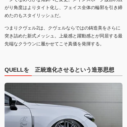
がり角度はよりタイト化し、フェイス全体の輪郭を引き締
めたのもスタイリッシュだ。
つまりクヴェル2は、クヴェルならではの鋳造美をさらに
突き詰めた新式メッシュ。上級感と躍動感とが同居する最
先端なクラウンに履かせてこそ真価を発揮する。
QUELL
を
正統進化
させるという
造形思想