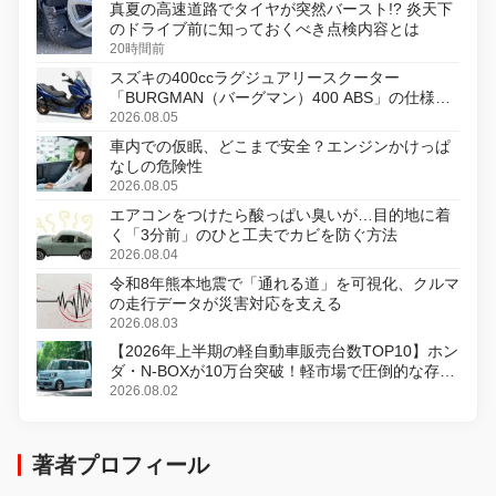
真夏の高速道路でタイヤが突然バースト!? 炎天下
のドライブ前に知っておくべき点検内容とは
20時間前
スズキの400ccラグジュアリースクーター
「BURGMAN（バーグマン）400 ABS」の仕様を
変更し、8月18日に発売
2026.08.05
車内での仮眠、どこまで安全？エンジンかけっぱ
なしの危険性
2026.08.05
エアコンをつけたら酸っぱい臭いが…目的地に着
く「3分前」のひと工夫でカビを防ぐ方法
2026.08.04
令和8年熊本地震で「通れる道」を可視化、クルマ
の走行データが災害対応を支える
2026.08.03
【2026年上半期の軽自動車販売台数TOP10】ホン
ダ・N-BOXが10万台突破！軽市場で圧倒的な存在
感
2026.08.02
著者プロフィール