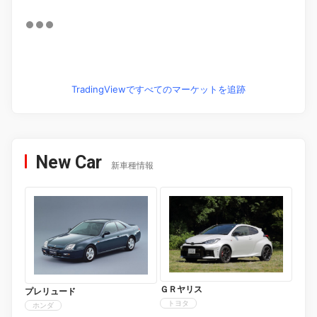
TradingViewですべてのマーケットを追跡
New Car
新車種情報
ＧＲヤリス
プレリュード
トヨタ
ホンダ