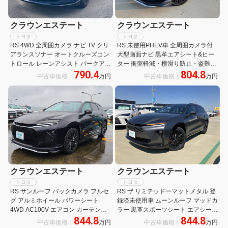
クラウンエステート
クラウンエステート
トヨタ
トヨタ
RS 4WD 全周囲カメラ ナビ TV クリ
RS 未使用PHEV車 全周囲カメラ付
アランスソナー オートクルーズコン
大型画面ナビ 黒革エアシート&ヒー
トロール レーンアシスト パークアシ
ター 衝突軽減・横滑り防止・盗難防
790.4
804.8
スト 衝突被害軽減システム アルミホ
止装置 1500W給電 追従クルコン ド
中古車価格：
万円
中古車価格：
万円
イール オートマチックハイビーム オ
ラレコ デジタルインナM PWバック
ートライト
ドア ETC2・0
クラウンエステート
クラウンエステート
トヨタ
トヨタ
RS サンルーフ バックカメラ フルセ
RS ザ リミテッドーマットメタル 登
グ アルミホイール パワーシート
録済未使用車 ムーンルーフ マッドカ
4WD AC100V エアコン カーテンエ
ラー 黒革スポーツシート エアシート
844.8
844.8
アバッグ クルーズコントロール スマ
&ヒーター 1500Wコンセント 追従型
中古車価格：
万円
中古車価格：
万円
キー ドライブレコーダー メモリナビ
クルコン デジタルインナーミラー パ