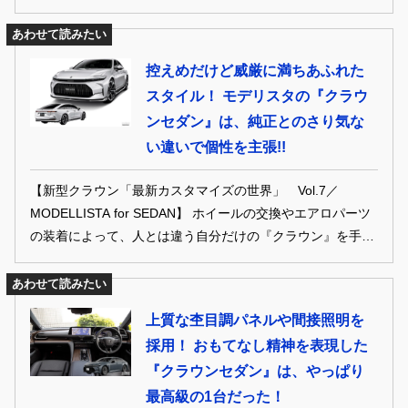
あわせて読みたい
控えめだけど威厳に満ちあふれた
スタイル！ モデリスタの『クラウ
ンセダン』は、純正とのさり気な
い違いで個性を主張!!
【新型クラウン「最新カスタマイズの世界」 Vol.7／
MODELLISTA for SEDAN】 ホイールの交換やエアロパーツ
の装着によって、人とは違う自分だけの『クラウン』を手に
入れられるのがカスタマイズ。最先端のカスタムスタイルを
参考に、どんなパーツがあるのか？ どんなスタイルが楽しめ
あわせて読みたい
るのか？ カスタマイズの世界をのぞいてみよう。
上質な杢目調パネルや間接照明を
採用！ おもてなし精神を表現した
『クラウンセダン』は、やっぱり
最高級の1台だった！