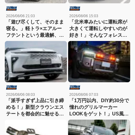
2026/08/06 21:03
2026/08/06 15:03
「遊び尽くして、そのまま
「北米車みたいに運転席が
寝る。」軽トラ×エアルー
大きくて運転しやすいのが
フテントという最適解、見
好き！」そんなフォレスタ
つけた!!
ーを2代乗り継ぎ中!!
2026/08/06 08:03
2026/08/06 07:03
「派手すぎず上品に引き締
「1万円以内、DIY約30分で
める！」新型クラウンエス
憧れのグリルマーカー
テートを都会的に魅せる、
LOOKをゲット！」US風の
モデリスタのディーラーで
顔を実現できるLEDキット
買える流麗スタイル
【ランクル250/300】