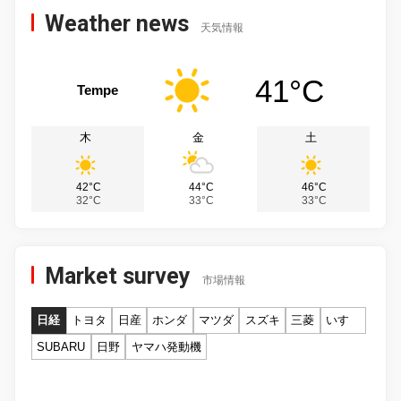
Weather news
天気情報
41°C
Tempe
木
金
土
42°C
44°C
46°C
32°C
33°C
33°C
Market survey
市場情報
日経
トヨタ
日産
ホンダ
マツダ
スズキ
三菱
いすゞ
SUBARU
日野
ヤマハ発動機