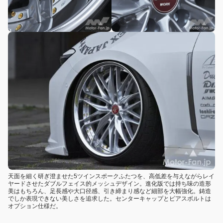
天面を細く研ぎ澄ませた5ツインスポークふたつを、高低差を与えながらレイ
ヤードさせたダブルフェイス的メッシュデザイン。進化版では持ち味の造形
美はもちろん、足長感や大口径感、引き締まり感など細部を大幅強化。鋳造
でしか表現できない美しさを追求した。センターキャップとピアスボルトは
オプション仕様だ。