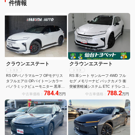
件情報
クラウンエステート
クラウンエステート
トヨタ
トヨタ
RS OPパノラマルーフ OPモデリス
RS 革シート サンルーフ 4WD フル
タフルエアロ OPバイトーンカラー
セグ メモリーナビ バックカメラ 衝
パノラミックビューモニター 黒革ベ
突被害軽減システム ETC ドラレコ
784.4
788.2
ンチレーション&パワーシート デジ
LEDヘッドランプ アイドリングスト
中古車価格：
万円
中古車価格：
万円
タルインナーミラー&前後方ドライ
ップ
ブレコーダー 純正21インチAW