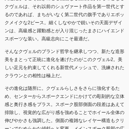
クヴェルは、それ以前のシュヴァート作品を第一世代とす
るのであれば、まちがいなく第二世代の旗手でありエポッ
クメイクな2ピース。細くしなやかで鋭いその天面デザイ
ンは、高級感と躍動感とが入り混じったまさにハイエンド
スポーツな装い。高級志向にこそ最適だ。
そんなクヴェルのブランド哲学を継承しつつ、新たな造形
美をまとって正統に進化を遂げたのがこのクヴェル2。美
しい足元を約束してくれる新世代メッシュで、洗練された
クラウンとの相性は極上だ。
その進化は随所に。クヴェルらしさをさらに強化するた
め、センターからスポークエンドにかけての彫刻的な立体
感と奥行き感をプラス。スポーク股部側面の段差はあえて
排除し、視覚的な広がり感を強めることでホイール全体の
伸びやかさも強調した。側面の複雑なレイヤー構造もクリ
ーンでなめらかな傾斜へと変更。メインスポーク股部の広