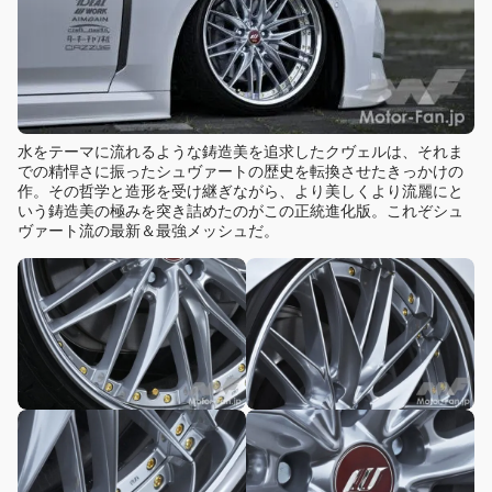
水をテーマに流れるような鋳造美を追求したクヴェルは、それま
での精悍さに振ったシュヴァートの歴史を転換させたきっかけの
作。その哲学と造形を受け継ぎながら、より美しくより流麗にと
いう鋳造美の極みを突き詰めたのがこの正統進化版。これぞシュ
ヴァート流の最新＆最強メッシュだ。