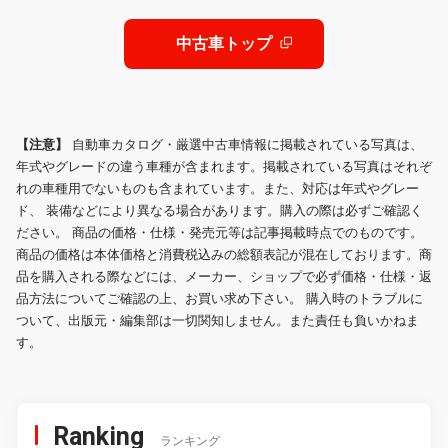
盗難防止システム
ワーバックドア 赤ブレーキキャリパ
ー ETC2.0
中古車トップ
【注意】
自動車カタログ・厳選中古車情報に掲載されている写真は、
年式やグレードの違う車種が含まれます。掲載されている写真はそれぞ
れの車種用でないものも含まれています。また、対応は年式やグレー
ド、 装備などにより異なる場合があります。購入の際は必ずご確認く
ださい。 商品の価格・仕様・発売元等は記事掲載時点でのものです。
商品の価格は本体価格と消費税込みの総額表記が混在しております。商
品を購入される際などには、メーカー、ショップで必ず価格・仕様・返
品方法についてご確認の上、お買い求め下さい。 購入時のトラブルに
ついて、出版元・編集部は一切関知しません。また責任も負いかねま
す。
Ranking
ランキング