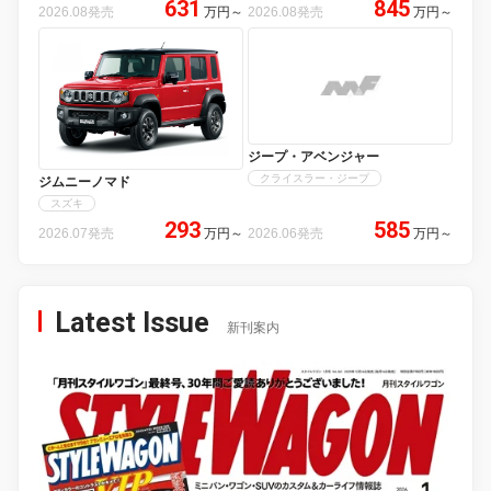
631
845
2026.08発売
万円
～
2026.08発売
万円
～
ジープ・アベンジャー
クライスラー・ジープ
ジムニーノマド
スズキ
293
585
2026.07発売
万円
～
2026.06発売
万円
～
Latest Issue
新刊案内