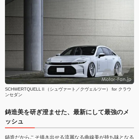
SCHWERTQUELLⅡ（シュヴァート／クヴェルツー） for クラウ
ンセダン
鋳造美
を研ぎ澄ませた、
最新
にして
最強
の
メ
ッシュ
鋳造だからこそ描き出せる流麗なる曲線美が持ち味となる