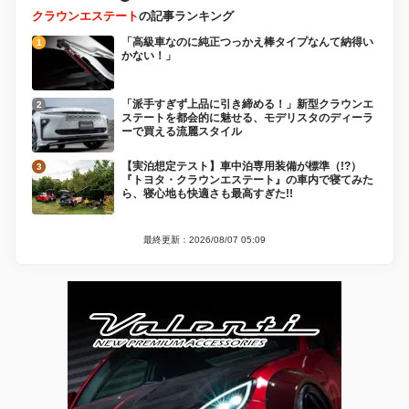
クラウンエステート
の記事ランキング
「高級車なのに純正つっかえ棒タイプなんて納得い
かない！」
「派手すぎず上品に引き締める！」新型クラウンエ
ステートを都会的に魅せる、モデリスタのディーラ
ーで買える流麗スタイル
【実泊想定テスト】車中泊専用装備が標準（!?）
『トヨタ・クラウンエステート』の車内で寝てみた
ら、寝心地も快適さも最高すぎた!!
最終更新：2026/08/07 05:09