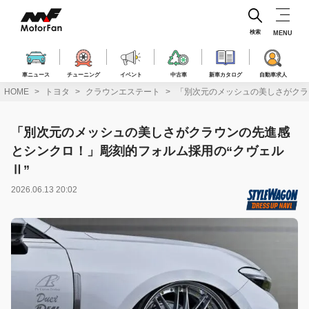
コ
ン
テ
検索
MENU
ン
ツ
へ
車ニュース
チューニング
イベント
中古車
新車カタログ
自動車求人
ス
HOME
トヨタ
クラウンエステート
「別次元のメッシュの美しさがクラ
キ
ッ
プ
「別次元のメッシュの美しさがクラウンの先進感
とシンクロ！」彫刻的フォルム採用の“クヴェル
Ⅱ”
2026.06.13 20:02